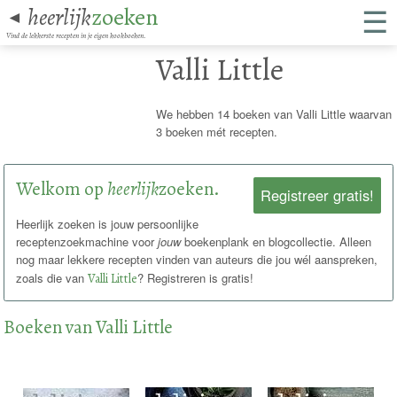
☰
heerlijk
zoeken
◄
Vind de lekkerste recepten in je eigen kookboeken.
Valli Little
We hebben 14 boeken van Valli Little waarvan
3 boeken mét recepten.
Welkom op
heerlijk
zoeken.
Registreer gratis!
Heerlijk zoeken is jouw persoonlijke
receptenzoekmachine voor
jouw
boekenplank en blogcollectie. Alleen
nog maar lekkere recepten vinden van auteurs die jou wél aanspreken,
zoals die van
Valli Little
? Registreren is gratis!
Boeken van Valli Little