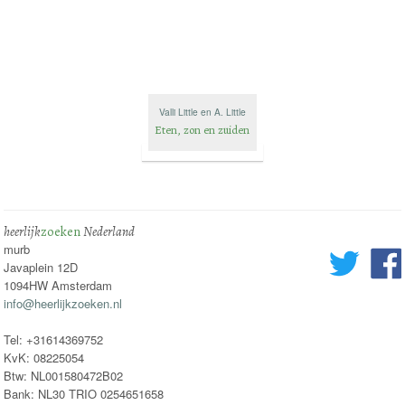
Valli Little en A. Little
Eten, zon en zuiden
heerlijk
zoeken
Nederland
murb
Javaplein 12D
1094HW Amsterdam
info@heerlijkzoeken.nl
Tel: +31614369752
KvK: 08225054
Btw: NL001580472B02
Bank: NL30 TRIO 0254651658