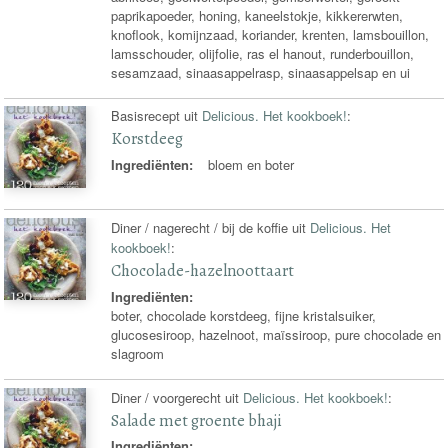
paprikapoeder, honing, kaneelstokje, kikkererwten,
knoflook, komijnzaad, koriander, krenten, lamsbouillon,
lamsschouder, olijfolie, ras el hanout, runderbouillon,
sesamzaad, sinaasappelrasp, sinaasappelsap en ui
Basisrecept uit
Delicious. Het kookboek!
:
Korstdeeg
Ingrediënten:
bloem en boter
Diner / nagerecht / bij de koffie uit
Delicious. Het
kookboek!
:
Chocolade-hazelnoottaart
Ingrediënten:
boter, chocolade korstdeeg, fijne kristalsuiker,
glucosesiroop, hazelnoot, maïssiroop, pure chocolade en
slagroom
Diner / voorgerecht uit
Delicious. Het kookboek!
:
Salade met groente bhaji
Ingrediënten: