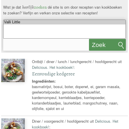
Wist je dat
heerlijk
zoeken
dé site is om door recepten van kookboeken
te zoeken? Verfijn en verken onze selectie van recepten!
Zoek
recepten
Ontbijt / diner / lunch / lunchgerecht / hoofdgerecht uit
Delicious. Het kookboek!
:
Eenvoudige kedgeree
Ingrediënten:
basmatirijst, bosui, boter, doperwt, ei, garam masala,
geelwortelpoeder, gerookte kabeljauwfilet,
kardemompeul, kerrieblaadjes, kerriepoeder,
korianderblaadjes, laurierblad, mangochutney, naan,
olijfolie, sjalot en ui
Diner / voorgerecht / hoofdgerecht uit
Delicious. Het
kookboek!
: