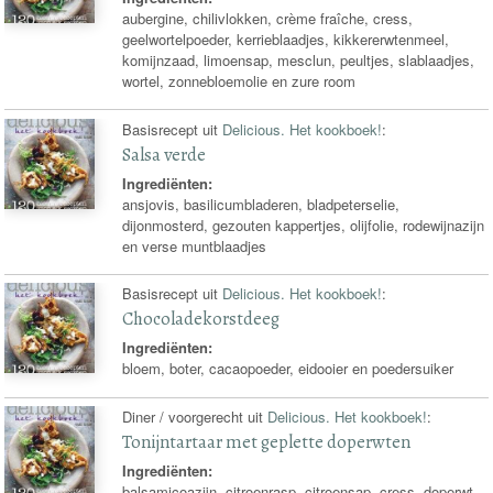
aubergine, chilivlokken, crème fraîche, cress,
geelwortelpoeder, kerrieblaadjes, kikkererwtenmeel,
komijnzaad, limoensap, mesclun, peultjes, slablaadjes,
wortel, zonnebloemolie en zure room
Basisrecept uit
Delicious. Het kookboek!
:
Salsa verde
Ingrediënten:
ansjovis, basilicumbladeren, bladpeterselie,
dijonmosterd, gezouten kappertjes, olijfolie, rodewijnazijn
en verse muntblaadjes
Basisrecept uit
Delicious. Het kookboek!
:
Chocoladekorstdeeg
Ingrediënten:
bloem, boter, cacaopoeder, eidooier en poedersuiker
Diner / voorgerecht uit
Delicious. Het kookboek!
:
Tonijntartaar met geplette doperwten
Ingrediënten:
balsamicoazijn, citroenrasp, citroensap, cress, doperwt,