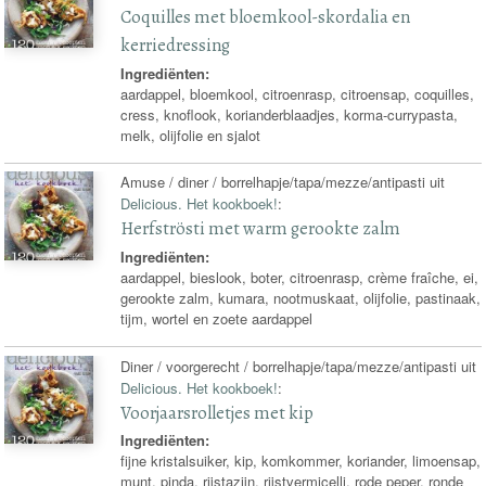
Coquilles met bloemkool-skordalia en
kerriedressing
Ingrediënten:
aardappel, bloemkool, citroenrasp, citroensap, coquilles,
cress, knoflook, korianderblaadjes, korma-currypasta,
melk, olijfolie en sjalot
Amuse / diner / borrelhapje/tapa/mezze/antipasti uit
Delicious. Het kookboek!
:
Herfströsti met warm gerookte zalm
Ingrediënten:
aardappel, bieslook, boter, citroenrasp, crème fraîche, ei,
gerookte zalm, kumara, nootmuskaat, olijfolie, pastinaak,
tijm, wortel en zoete aardappel
Diner / voorgerecht / borrelhapje/tapa/mezze/antipasti uit
Delicious. Het kookboek!
:
Voorjaarsrolletjes met kip
Ingrediënten:
fijne kristalsuiker, kip, komkommer, koriander, limoensap,
munt, pinda, rijstazijn, rijstvermicelli, rode peper, ronde