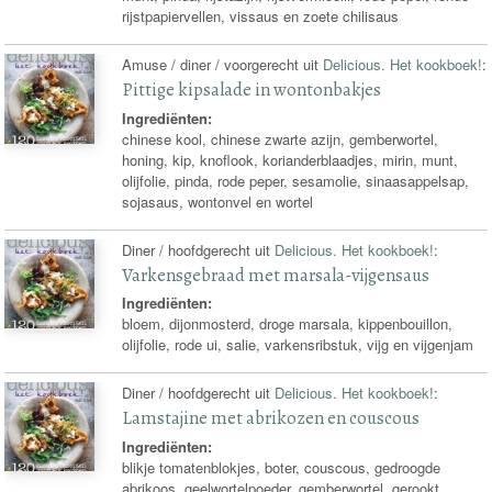
rijstpapiervellen, vissaus en zoete chilisaus
Amuse / diner / voorgerecht uit
Delicious. Het kookboek!
:
Pittige kipsalade in wontonbakjes
Ingrediënten:
chinese kool, chinese zwarte azijn, gemberwortel,
honing, kip, knoflook, korianderblaadjes, mirin, munt,
olijfolie, pinda, rode peper, sesamolie, sinaasappelsap,
sojasaus, wontonvel en wortel
Diner / hoofdgerecht uit
Delicious. Het kookboek!
:
Varkensgebraad met marsala-vijgensaus
Ingrediënten:
bloem, dijonmosterd, droge marsala, kippenbouillon,
olijfolie, rode ui, salie, varkensribstuk, vijg en vijgenjam
Diner / hoofdgerecht uit
Delicious. Het kookboek!
:
Lamstajine met abrikozen en couscous
Ingrediënten:
blikje tomatenblokjes, boter, couscous, gedroogde
abrikoos, geelwortelpoeder, gemberwortel, gerookt