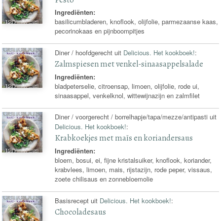
Ingrediënten:
basilicumbladeren, knoflook, olijfolie, parmezaanse kaas,
pecorinokaas en pijnboompitjes
Diner / hoofdgerecht uit
Delicious. Het kookboek!
:
Zalmspiesen met venkel-sinaasappelsalade
Ingrediënten:
bladpeterselie, citroensap, limoen, olijfolie, rode ui,
sinaasappel, venkelknol, wittewijnazijn en zalmfilet
Diner / voorgerecht / borrelhapje/tapa/mezze/antipasti uit
Delicious. Het kookboek!
:
Krabkoekjes met maïs en koriandersaus
Ingrediënten:
bloem, bosui, ei, fijne kristalsuiker, knoflook, koriander,
krabvlees, limoen, mais, rijstazijn, rode peper, vissaus,
zoete chilisaus en zonnebloemolie
Basisrecept uit
Delicious. Het kookboek!
:
Chocoladesaus