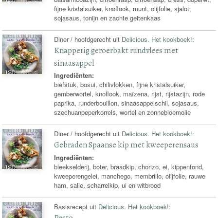
fijne kristalsuiker, knoflook, munt, olijfolie, sjalot,
sojasaus, tonijn en zachte geitenkaas
Diner / hoofdgerecht uit
Delicious. Het kookboek!
:
Knapperig geroerbakt rundvlees met
sinaasappel
Ingrediënten:
biefstuk, bosui, chilivlokken, fijne kristalsuiker,
gemberwortel, knoflook, maïzena, rijst, rijstazijn, rode
paprika, runderbouillon, sinaasappelschil, sojasaus,
szechuanpeperkorrels, wortel en zonnebloemolie
Diner / hoofdgerecht uit
Delicious. Het kookboek!
:
Gebraden Spaanse kip met kweeperensaus
Ingrediënten:
bleekselderij, boter, braadkip, chorizo, ei, kippenfond,
kweeperengelei, manchego, membrillo, olijfolie, rauwe
ham, salie, scharrelkip, ui en witbrood
Basisrecept uit
Delicious. Het kookboek!
:
Pesto