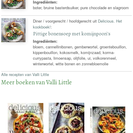
Ingrediënten:
boter, bruine basterdsuiker, pure chocolade en slagroom
Diner / voorgerecht / hoofdgerecht uit
Delicious. Het
kookboek!
:
Pittige bonensoep met komijnpoori's
Ingrediënten:
bloem, cannellinibonen, gemberwortel, groentebouillon,
kippenbouillon, kokosmelk, komijnzaad, korma-
currypasta, limoensap, olijfolie, ui, volkorenmeel,
winterwortel, witte bonen en zonnebloemolie
Alle recepten van Valli Little
Meer boeken van Valli Little