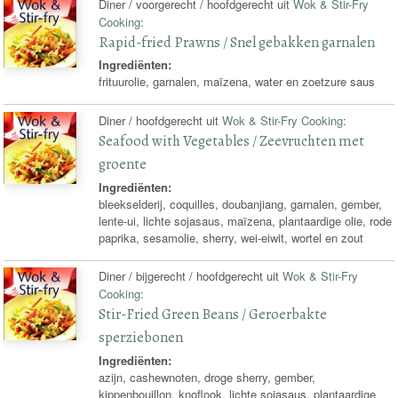
Diner / voorgerecht / hoofdgerecht uit
Wok & Stir-Fry
Cooking
:
Rapid-fried Prawns / Snel gebakken garnalen
Ingrediënten:
frituurolie, garnalen, maïzena, water en zoetzure saus
Diner / hoofdgerecht uit
Wok & Stir-Fry Cooking
:
Seafood with Vegetables / Zeevruchten met
groente
Ingrediënten:
bleekselderij, coquilles, doubanjiang, garnalen, gember,
lente-ui, lichte sojasaus, maïzena, plantaardige olie, rode
paprika, sesamolie, sherry, wei-eiwit, wortel en zout
Diner / bijgerecht / hoofdgerecht uit
Wok & Stir-Fry
Cooking
:
Stir-Fried Green Beans / Geroerbakte
sperziebonen
Ingrediënten:
azijn, cashewnoten, droge sherry, gember,
kippenbouillon, knoflook, lichte sojasaus, plantaardige