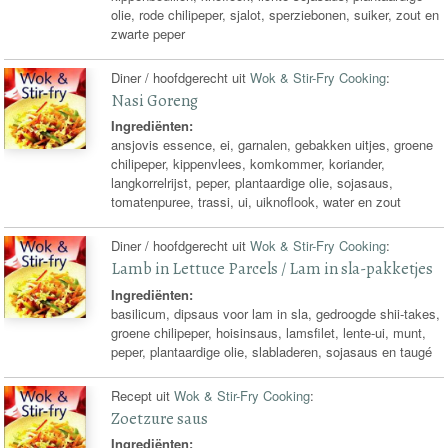
olie, rode chilipeper, sjalot, sperziebonen, suiker, zout en
zwarte peper
Diner / hoofdgerecht uit
Wok & Stir-Fry Cooking
:
Nasi Goreng
Ingrediënten:
ansjovis essence, ei, garnalen, gebakken uitjes, groene
chilipeper, kippenvlees, komkommer, koriander,
langkorrelrijst, peper, plantaardige olie, sojasaus,
tomatenpuree, trassi, ui, uiknoflook, water en zout
Diner / hoofdgerecht uit
Wok & Stir-Fry Cooking
:
Lamb in Lettuce Parcels / Lam in sla-pakketjes
Ingrediënten:
basilicum, dipsaus voor lam in sla, gedroogde shii-takes,
groene chilipeper, hoisinsaus, lamsfilet, lente-ui, munt,
peper, plantaardige olie, slabladeren, sojasaus en taugé
Recept uit
Wok & Stir-Fry Cooking
:
Zoetzure saus
Ingrediënten: