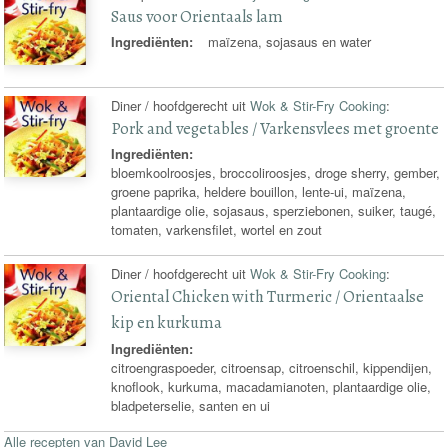
Saus voor Orientaals lam
Ingrediënten:
maïzena, sojasaus en water
Diner / hoofdgerecht uit
Wok & Stir-Fry Cooking
:
Pork and vegetables / Varkensvlees met groente
Ingrediënten:
bloemkoolroosjes, broccoliroosjes, droge sherry, gember,
groene paprika, heldere bouillon, lente-ui, maïzena,
plantaardige olie, sojasaus, sperziebonen, suiker, taugé,
tomaten, varkensfilet, wortel en zout
Diner / hoofdgerecht uit
Wok & Stir-Fry Cooking
:
Oriental Chicken with Turmeric / Orientaalse
kip en kurkuma
Ingrediënten:
citroengraspoeder, citroensap, citroenschil, kippendijen,
knoflook, kurkuma, macadamianoten, plantaardige olie,
bladpeterselie, santen en ui
Alle recepten van David Lee