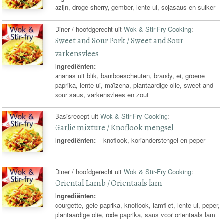
azijn, droge sherry, gember, lente-ui, sojasaus en suiker
Diner / hoofdgerecht uit
Wok & Stir-Fry Cooking
:
Sweet and Sour Pork / Sweet and Sour
varkensvlees
Ingrediënten:
ananas uit blik, bamboescheuten, brandy, ei, groene
paprika, lente-ui, maïzena, plantaardige olie, sweet and
sour saus, varkensvlees en zout
Basisrecept uit
Wok & Stir-Fry Cooking
:
Garlic mixture / Knoflook mengsel
Ingrediënten:
knoflook, korianderstengel en peper
Diner / hoofdgerecht uit
Wok & Stir-Fry Cooking
:
Oriental Lamb / Orientaals lam
Ingrediënten:
courgette, gele paprika, knoflook, lamfilet, lente-ui, peper,
plantaardige olie, rode paprika, saus voor orientaals lam