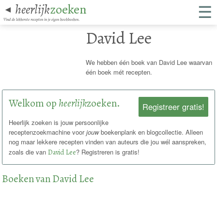
☰
heerlijk
zoeken
◄
Vind de lekkerste recepten in je eigen kookboeken.
David Lee
We hebben één boek van David Lee waarvan
één boek mét recepten.
Welkom op
heerlijk
zoeken.
Registreer gratis!
Heerlijk zoeken is jouw persoonlijke
receptenzoekmachine voor
jouw
boekenplank en blogcollectie. Alleen
nog maar lekkere recepten vinden van auteurs die jou wél aanspreken,
zoals die van
David Lee
? Registreren is gratis!
Boeken van David Lee