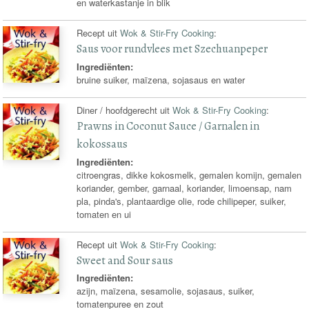
en waterkastanje in blik
Recept uit
Wok & Stir-Fry Cooking
:
Saus voor rundvlees met Szechuanpeper
Ingrediënten:
bruine suiker, maïzena, sojasaus en water
Diner / hoofdgerecht uit
Wok & Stir-Fry Cooking
:
Prawns in Coconut Sauce / Garnalen in
kokossaus
Ingrediënten:
citroengras, dikke kokosmelk, gemalen komijn, gemalen
koriander, gember, garnaal, koriander, limoensap, nam
pla, pinda's, plantaardige olie, rode chilipeper, suiker,
tomaten en ui
Recept uit
Wok & Stir-Fry Cooking
:
Sweet and Sour saus
Ingrediënten:
azijn, maïzena, sesamolie, sojasaus, suiker,
tomatenpuree en zout