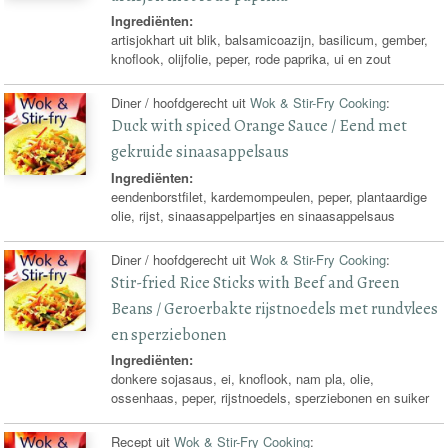
Ingrediënten:
artisjokhart uit blik, balsamicoazijn, basilicum, gember,
knoflook, olijfolie, peper, rode paprika, ui en zout
Diner / hoofdgerecht uit
Wok & Stir-Fry Cooking
:
Duck with spiced Orange Sauce / Eend met
gekruide sinaasappelsaus
Ingrediënten:
eendenborstfilet, kardemompeulen, peper, plantaardige
olie, rijst, sinaasappelpartjes en sinaasappelsaus
Diner / hoofdgerecht uit
Wok & Stir-Fry Cooking
:
Stir-fried Rice Sticks with Beef and Green
Beans / Geroerbakte rijstnoedels met rundvlees
en sperziebonen
Ingrediënten:
donkere sojasaus, ei, knoflook, nam pla, olie,
ossenhaas, peper, rijstnoedels, sperziebonen en suiker
Recept uit
Wok & Stir-Fry Cooking
: