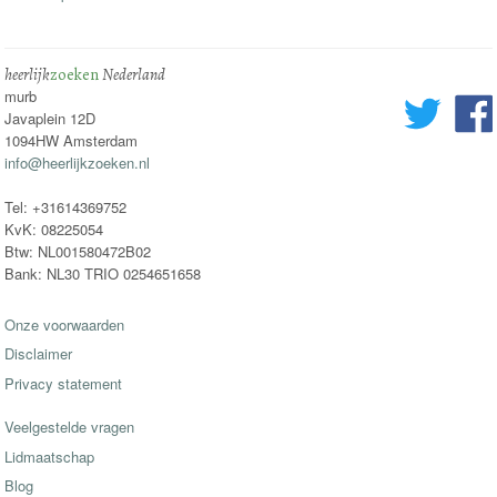
heerlijk
zoeken
Nederland
murb
Javaplein 12D
1094HW Amsterdam
info@heerlijkzoeken.nl
Tel: +31614369752
KvK: 08225054
Btw: NL001580472B02
Bank: NL30 TRIO 0254651658
Onze voorwaarden
Disclaimer
Privacy statement
Veelgestelde vragen
Lidmaatschap
Blog