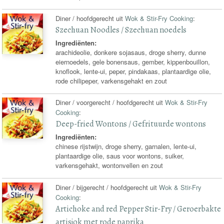
Diner / hoofdgerecht uit
Wok & Stir-Fry Cooking
:
Szechuan Noodles / Szechuan noedels
Ingrediënten:
arachideolie, donkere sojasaus, droge sherry, dunne
eiernoedels, gele bonensaus, gember, kippenbouillon,
knoflook, lente-ui, peper, pindakaas, plantaardige olie,
rode chilipeper, varkensgehakt en zout
Diner / voorgerecht / hoofdgerecht uit
Wok & Stir-Fry
Cooking
:
Deep-fried Wontons / Gefrituurde wontons
Ingrediënten:
chinese rijstwijn, droge sherry, garnalen, lente-ui,
plantaardige olie, saus voor wontons, suiker,
varkensgehakt, wontonvellen en zout
Diner / bijgerecht / hoofdgerecht uit
Wok & Stir-Fry
Cooking
:
Artichoke and red Pepper Stir-Fry / Geroerbakte
artisjok met rode paprika