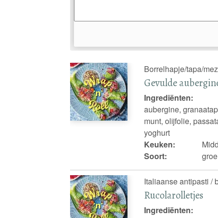
Borrelhapje/tapa/mezz
Gevulde aubergin
Ingrediënten:
aubergine, granaatapp
munt, olijfolie, passat
yoghurt
Keuken:
Mid
Soort:
groe
Italiaanse antipasti /
Rucolarolletjes
Ingrediënten: