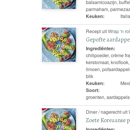
balsamicoazijn, buffelm
parmaham, parmezaa
Keuken:
Ital
Recept uit
Wrap 'n rol
Gepofte aardappel
Ingrediënten:
chilipoeder, crème fr
kerstomaat, knoflook,
limoen, pofaardappels
blik
Keuken:
Mex
Soort:
groenten, aardappels
Diner / nagerecht uit
Zoete Koreaanse p
Ingrediënten: