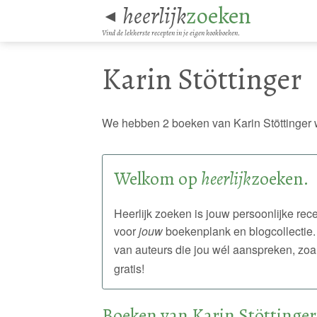
heerlijk
zoeken
◄
Vind de lekkerste recepten in je eigen kookboeken.
Karin Stöttinger
We hebben 2 boeken van Karin Stöttinger 
Welkom op
heerlijk
zoeken.
Heerlijk zoeken is jouw persoonlijke r
voor
jouw
boekenplank en blogcollectie.
van auteurs die jou wél aanspreken, zoa
gratis!
Boeken van Karin Stöttinger