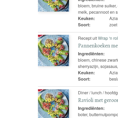
bloem, bruine suiker
melk, pecannoot en s
Keuken:
Azia
Soort:
zoet
Recept uit
Wrap 'n rol
Pannenkoeken met 
Ingrediënten:
bloem, chinese zwarte 
sherryazijn, sojasau
Keuken:
Azia
Soort:
besl
Diner / lunch / hoofdg
Ravioli met geroo
Ingrediënten:
boter, butternutpompoe