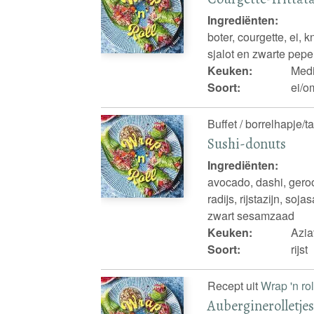
Ingrediënten:
boter, courgette, ei, 
sjalot en zwarte pepe
Keuken:
Medi
Soort:
ei/om
Buffet / borrelhapje/t
Sushi-donuts
Ingrediënten:
avocado, dashi, geroo
radijs, rijstazijn, soj
zwart sesamzaad
Keuken:
Azia
Soort:
rijst
Recept uit
Wrap 'n rol
Auberginerolletje