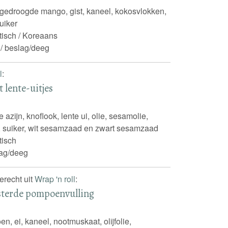
, gedroogde mango, gist, kaneel, kokosvlokken,
uiker
tisch / Koreaans
 / beslag/deeg
l
:
lente-uitjes
azijn, knoflook, lente ui, olie, sesamolie,
s, suiker, wit sesamzaad en zwart sesamzaad
tisch
ag/deeg
erecht uit
Wrap 'n roll
:
sterde pompoenvulling
n, ei, kaneel, nootmuskaat, olijfolie,