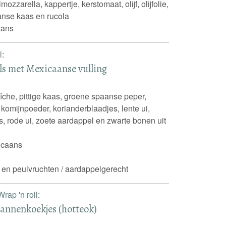
ozzarella, kappertje, kerstomaat, olijf, olijfolie,
nse kaas en rucola
iaans
l
:
s met Mexicaanse vulling
aîche, pittige kaas, groene spaanse peper,
 komijnpoeder, korianderblaadjes, lente ui,
, rode ui, zoete aardappel en zwarte bonen uit
icaans
 en peulvruchten / aardappelgerecht
Wrap 'n roll
:
annenkoekjes (hotteok)