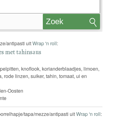
Zoek
recepten
e/antipasti uit
Wrap 'n roll
:
es met tahinsaus
elpitten, knoflook, korianderblaadjes, limoen,
a, rode linzen, suiker, tahin, tomaat, ui en
den-Oosten
nte
 borrelhapje/tapa/mezze/antipasti uit
Wrap 'n roll
: