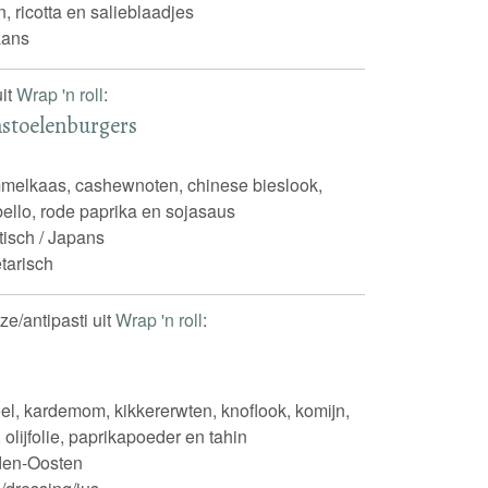
 ricotta en salieblaadjes
iaans
uit
Wrap 'n roll
:
nstoelenburgers
mmelkaas, cashewnoten, chinese bieslook,
bello, rode paprika en sojasaus
tisch / Japans
tarisch
e/antipasti uit
Wrap 'n roll
:
eel, kardemom, kikkererwten, knoflook, komijn,
 olijfolie, paprikapoeder en tahin
den-Oosten