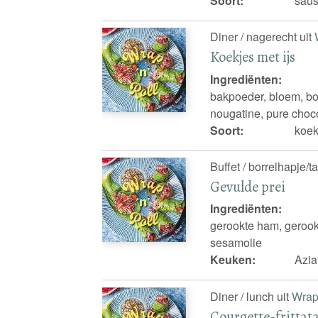
Soort:
saus
Diner / nagerecht uit
Koekjes met ijs
Ingrediënten:
bakpoeder, bloem, bot
nougatine, pure choco
Soort:
koek
Buffet / borrelhapje/t
Gevulde prei
Ingrediënten:
gerookte ham, gerookt
sesamolie
Keuken:
Azia
Diner / lunch uit
Wrap 
Courgette-frittat