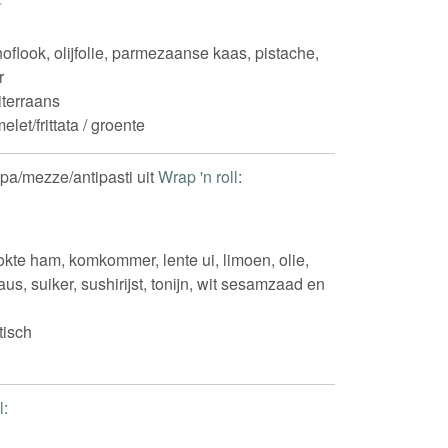
knoflook, olijfolie, parmezaanse kaas, pistache,
r
terraans
elet/frittata / groente
apa/mezze/antipasti uit
Wrap 'n roll
:
kte ham, komkommer, lente ui, limoen, olie,
asaus, suiker, sushirijst, tonijn, wit sesamzaad en
tisch
l
:
s