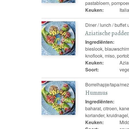
pastabloem, pompoen,
Keuken:
Ital
Diner / lunch / buffet 
Aziatische padde
Ingrediënten:
bieslook, blauwschi
knoflook, miso, porto
Keuken:
Azia
Soort:
vege
Borrelhapje/tapa/mezz
Hummus
Ingrediënten:
baharat, citroen, kan
koriander, kruidnagel,
Keuken:
Mid