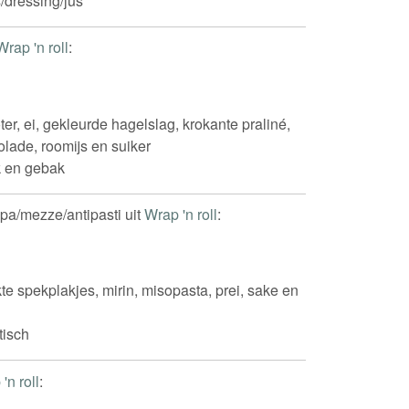
/dressing/jus
Wrap 'n roll
:
er, ei, gekleurde hagelslag, krokante praliné,
lade, roomijs en suiker
 en gebak
apa/mezze/antipasti uit
Wrap 'n roll
:
e spekplakjes, mirin, misopasta, prei, sake en
tisch
'n roll
:
a