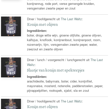
konijnenrug, rode port, verse gemengde kruiden,
versgemalen zwarte peper en zout
Diner / hoofdgerecht uit
The Last Waltz
:
Konijn met olijven
Ingrediënten:
boter, droge witte wijn, groene olijfolie, groene olijven,
kalfsjus, knoflook, konijnenbout, konijnenpoot, room,
rozemarijn, tijm, versgemalen zwarte peper, water,
zeezout en zwarte olijven
Diner / lunch / voorgerecht / lunchgerecht uit
The Last
Waltz
:
Slaatje van konijn met spekreepjes
Ingrediënten:
arachideolie, babymais, boter, cider, konijnfilet,
mayonaise, mosterd, notenolie, paddenstoelen, peper,
pijnappelpitten, rookspek, sjalot, sla en zout
Diner / hoofdgerecht uit
The Last Waltz
:
Konijn met olijven