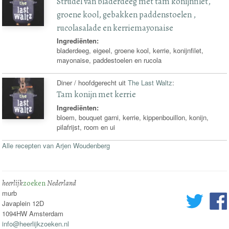
Strudel van bladerdeeg met tam konijnfilet,
groene kool, gebakken paddenstoelen ,
rucolasalade en kerriemayonaise
Ingrediënten:
bladerdeeg, eigeel, groene kool, kerrie, konijnfilet,
mayonaise, paddestoelen en rucola
Diner / hoofdgerecht uit
The Last Waltz
:
Tam konijn met kerrie
Ingrediënten:
bloem, bouquet garni, kerrie, kippenbouillon, konijn,
pilafrijst, room en ui
Alle recepten van Arjen Woudenberg
heerlijk
zoeken
Nederland
murb
Javaplein 12D
1094HW Amsterdam
info@heerlijkzoeken.nl