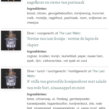
nagelhout en creme van pastinaak
Ingrediënten:
brood, citroen, gevogeltebouillon, konijnenrug, kummel,
melk, morielje, nagelhout, pastinaak, room, snijbonen en
vleesjus
Diner / voorgerecht uit
The Last Waltz
:
Terrine van tam konijn - terrine de lapin de
clapier
Ingrediënten:
cognac, kruiden, konijn, laurierblad, peper, rauwe ham,
spek, tijm, varkensvlees, vet spek en zout
Diner / lunch / lunchgerecht / hoofdgerecht uit
The Last
Waltz
:
B`stilla van gestoofde konijnenbout met salade
van rode biet, sinaasappel en mint
Ingrediënten:
boter, citroensap, ei, filodeeg, gemberpoeder,
kaneelpoeder, kippenbouillon, konijnenbout, olie, rode
biet, sinaasappel, sinaasappelsap, ui, verse munt, witte