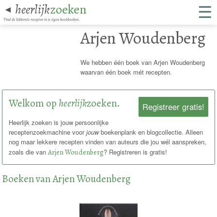
☰
heerlijk
zoeken
◄
Vind de lekkerste recepten in je eigen kookboeken.
Arjen Woudenberg
We hebben één boek van Arjen Woudenberg
waarvan één boek mét recepten.
Welkom op
heerlijk
zoeken.
Registreer gratis!
Heerlijk zoeken is jouw persoonlijke
receptenzoekmachine voor
jouw
boekenplank en blogcollectie. Alleen
nog maar lekkere recepten vinden van auteurs die jou wél aanspreken,
zoals die van
Arjen Woudenberg
? Registreren is gratis!
Boeken van Arjen Woudenberg