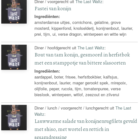
Diner / voorgerecht uit
The Last Waltz
:
Pastei van konijn
Ingrediënten:
amsterdamse uitjes, cornichons, gelatine, grove
mosterd, kippenfond, knolselderij, konijnenbout, laurier,
prei, tijm, ui, verse dragon, winterpeen en witte wijn
Diner / hoofdgerecht uit
The Last Waltz
:
Bout van tam konijn, gesmoord in herfstbok
met een stamppotje van bittere slasoorten
Ingrediënten:
aardappel, boter, frisee, herfstbokbier, kalfsjus,
konijnenbout, laurier, mager gerookt spek, mirepoix,
olijfolie, peper, rucola, tijm, tomatenpuree, verse
bieslook, winterpeen, witlof, zeezout en zilverui
Diner / lunch / voorgerecht / lunchgerecht uit
The Last
Waltz
:
Lauwwarme salade van konijnenrugfilets gevuld
met shiso, met wortel en rettich in
sesamdressing