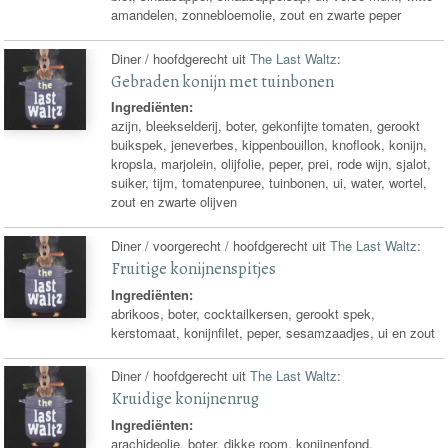
amandelen, zonnebloemolie, zout en zwarte peper
Diner / hoofdgerecht uit
The Last Waltz
:
Gebraden konijn met tuinbonen
Ingrediënten:
azijn, bleekselderij, boter, gekonfijte tomaten, gerookt
buikspek, jeneverbes, kippenbouillon, knoflook, konijn,
kropsla, marjolein, olijfolie, peper, prei, rode wijn, sjalot,
suiker, tijm, tomatenpuree, tuinbonen, ui, water, wortel,
zout en zwarte olijven
Diner / voorgerecht / hoofdgerecht uit
The Last Waltz
:
Fruitige konijnenspitjes
Ingrediënten:
abrikoos, boter, cocktailkersen, gerookt spek,
kerstomaat, konijnfilet, peper, sesamzaadjes, ui en zout
Diner / hoofdgerecht uit
The Last Waltz
:
Kruidige konijnenrug
Ingrediënten:
arachideolie, boter, dikke room, konijnenfond,