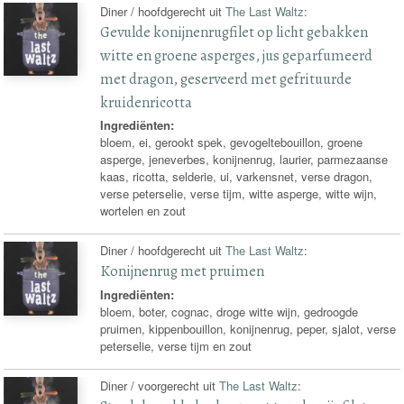
Diner / hoofdgerecht uit
The Last Waltz
:
Gevulde konijnenrugfilet op licht gebakken
witte en groene asperges, jus geparfumeerd
met dragon, geserveerd met gefrituurde
kruidenricotta
Ingrediënten:
bloem, ei, gerookt spek, gevogeltebouillon, groene
asperge, jeneverbes, konijnenrug, laurier, parmezaanse
kaas, ricotta, selderie, ui, varkensnet, verse dragon,
verse peterselie, verse tijm, witte asperge, witte wijn,
wortelen en zout
Diner / hoofdgerecht uit
The Last Waltz
:
Konijnenrug met pruimen
Ingrediënten:
bloem, boter, cognac, droge witte wijn, gedroogde
pruimen, kippenbouillon, konijnenrug, peper, sjalot, verse
peterselie, verse tijm en zout
Diner / voorgerecht uit
The Last Waltz
: