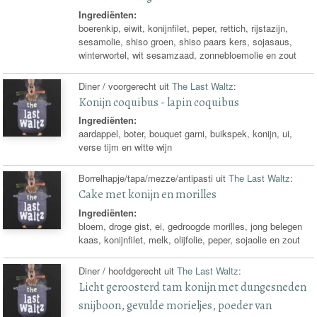
Ingrediënten:
boerenkip, eiwit, konijnfilet, peper, rettich, rijstazijn,
sesamolie, shiso groen, shiso paars kers, sojasaus,
winterwortel, wit sesamzaad, zonnebloemolie en zout
Diner / voorgerecht uit
The Last Waltz
:
Konijn coquibus - lapin coquibus
Ingrediënten:
aardappel, boter, bouquet garni, buikspek, konijn, ui,
verse tijm en witte wijn
Borrelhapje/tapa/mezze/antipasti uit
The Last Waltz
:
Cake met konijn en morilles
Ingrediënten:
bloem, droge gist, ei, gedroogde morilles, jong belegen
kaas, konijnfilet, melk, olijfolie, peper, sojaolie en zout
Diner / hoofdgerecht uit
The Last Waltz
:
Licht geroosterd tam konijn met dungesneden
snijboon, gevulde morieljes, poeder van