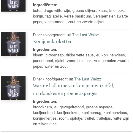
Ingrediënten:
boter, droge witte wijn, groene olijven, kaas, knoflook,
konijn, tagliatelle, verse basilicum, versgemalen zwarte
peper, vleestomaat, zout en zwarte olijven
Diner / voorgerecht uit
The Last Waltz
:
Konijnenkroketten
Ingrediënten:
bloem, citroensap, dikke witte saus, ei, konijnenvlees,
paneermeel, sjalot, verse bieslook, versgemalen zwarte
peper, water en zout
Diner / hoofdgerecht uit
The Last Waltz
:
Warme ballotine van konijn met truffel,
marlouskes en groene asperges
Ingrediënten:
broodkruim, ei, gevogeltefond, groene asperge,
konijnenfond, konijnenlever, konijnenrug, konijnenvlees,
konijn-niertjes, room, sjalotje, truffel, truffeljus, witte wijn
en zilveruitjes