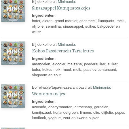
Bij de koffie uit
Minimania
:
Sinaasappel Kumquatcakejes
Ingrediënten:
boter, eieren, grand marnier, griesmeel, kumquats, melk,
olijfolie, semolina, sinaasappel, suiker, bakpoeder en
water
Bij de koffie uit
Minimania
:
Kokos Passievrucht Tartelettes
Ingrediënten:
amandelen, eidooier, maïzena, poedersuiker, suiker,
boter, kokosmelk, meel, melk, passievruchtencurd,
slagroom en zout
Borrelhapje/tapa/mezze/antipasti uit
Minimania
:
Wontonmandjes
Ingrediënten:
avocado, cherrytomaten, citroensap, garnalen,
komijnzaad, koriandergroen, limoen, olie, olijfolie, peper,
knoflook, yoghurt, zout en zwarte olijven