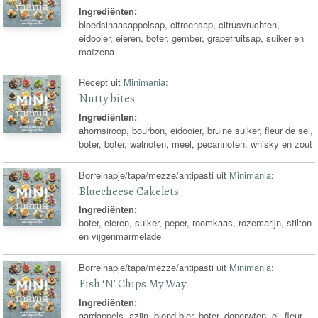
Ingrediënten:
bloedsinaasappelsap, citroensap, citrusvruchten,
eidooier, eieren, boter, gember, grapefruitsap, suiker en
maïzena
Recept uit
Minimania
:
Nutty bites
Ingrediënten:
ahornsiroop, bourbon, eidooier, bruine suiker, fleur de sel,
boter, boter, walnoten, meel, pecannoten, whisky en zout
Borrelhapje/tapa/mezze/antipasti uit
Minimania
:
Bluecheese Cakelets
Ingrediënten:
boter, eieren, suiker, peper, roomkaas, rozemarijn, stilton
en vijgenmarmelade
Borrelhapje/tapa/mezze/antipasti uit
Minimania
:
Fish ‘N’ Chips My Way
Ingrediënten:
aardappels, azijn, blond bier, boter, doperwten, ei, fleur