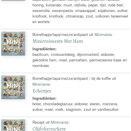
honing, koriander, munt, olijfolie, peper, rijst, rode biet,
sesamolie, sesampasta, sinaasappel, sojabonen, suiker,
knoflook, knoflook, citroensap, zout, volkoren tarwemeel
en wortels
Borrelhapje/tapa/mezze/antipasti uit
Minimania
:
Minicroissants Met Ham
Ingrediënten:
basilicum, croissantdeeg, dijonmosterd, eidooier,
gekookte ham, meel, parmaham, parmezaanse kaas en
roomkaas
Borrelhapje/tapa/mezze/antipasti / bij de koffie uit
Minimania
:
Eclairtjes
Ingrediënten:
boter, chocoladeglazuur, eidooier, eieren, maïzena,
suiker, meel, melk, slagroom, zout en vanillesuiker
Recept uit
Minimania
:
Olijfoliecrackers