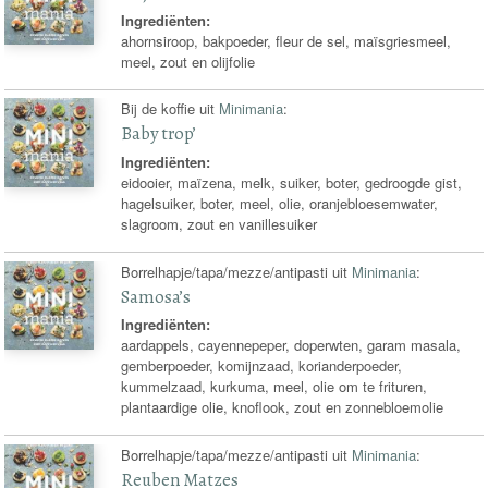
Ingrediënten:
ahornsiroop, bakpoeder, fleur de sel, maïsgriesmeel,
meel, zout en olijfolie
Bij de koffie uit
Minimania
:
Baby trop’
Ingrediënten:
eidooier, maïzena, melk, suiker, boter, gedroogde gist,
hagelsuiker, boter, meel, olie, oranjebloesemwater,
slagroom, zout en vanillesuiker
Borrelhapje/tapa/mezze/antipasti uit
Minimania
:
Samosa’s
Ingrediënten:
aardappels, cayennepeper, doperwten, garam masala,
gemberpoeder, komijnzaad, korianderpoeder,
kummelzaad, kurkuma, meel, olie om te frituren,
plantaardige olie, knoflook, zout en zonnebloemolie
Borrelhapje/tapa/mezze/antipasti uit
Minimania
:
Reuben Matzes