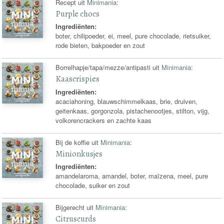
Recept uit
Minimania
:
Purple chocs
Ingrediënten:
boter, chilipoeder, ei, meel, pure chocolade, rietsuiker,
rode bieten, bakpoeder en zout
Borrelhapje/tapa/mezze/antipasti uit
Minimania
:
Kaascrispies
Ingrediënten:
acaciahoning, blauwschimmelkaas, brie, druiven,
geitenkaas, gorgonzola, pistachenootjes, stilton, vijg,
volkorencrackers en zachte kaas
Bij de koffie uit
Minimania
:
Minionkusjes
Ingrediënten:
amandelaroma, amandel, boter, maïzena, meel, pure
chocolade, suiker en zout
Bijgerecht uit
Minimania
:
Citruscurds