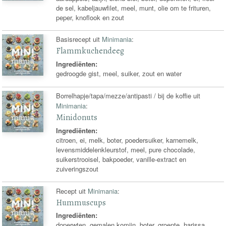
de sel, kabeljauwfilet, meel, munt, olie om te frituren,
peper, knoflook en zout
Basisrecept uit
Minimania
:
Flammkuchendeeg
Ingrediënten:
gedroogde gist, meel, suiker, zout en water
Borrelhapje/tapa/mezze/antipasti / bij de koffie uit
Minimania
:
Minidonuts
Ingrediënten:
citroen, ei, melk, boter, poedersuiker, karnemelk,
levensmiddelenkleurstof, meel, pure chocolade,
suikerstrooisel, bakpoeder, vanille-extract en
zuiveringszout
Recept uit
Minimania
:
Hummuscups
Ingrediënten:
doperwten, gemalen komijn, boter, groente, harissa,