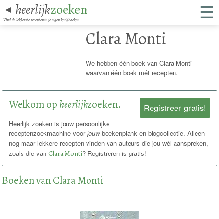
☰
heerlijk
zoeken
◄
Vind de lekkerste recepten in je eigen kookboeken.
Clara Monti
We hebben één boek van Clara Monti
waarvan één boek mét recepten.
Welkom op
heerlijk
zoeken.
Registreer gratis!
Heerlijk zoeken is jouw persoonlijke
receptenzoekmachine voor
jouw
boekenplank en blogcollectie. Alleen
nog maar lekkere recepten vinden van auteurs die jou wél aanspreken,
zoals die van
Clara Monti
? Registreren is gratis!
Boeken van Clara Monti