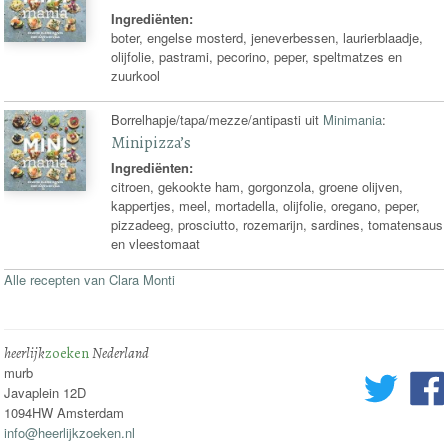
Ingrediënten:
boter, engelse mosterd, jeneverbessen, laurierblaadje,
olijfolie, pastrami, pecorino, peper, speltmatzes en
zuurkool
Borrelhapje/tapa/mezze/antipasti uit
Minimania
:
Minipizza’s
Ingrediënten:
citroen, gekookte ham, gorgonzola, groene olijven,
kappertjes, meel, mortadella, olijfolie, oregano, peper,
pizzadeeg, prosciutto, rozemarijn, sardines, tomatensaus
en vleestomaat
Alle recepten van Clara Monti
heerlijk
zoeken
Nederland
murb
Javaplein 12D
1094HW Amsterdam
info@heerlijkzoeken.nl