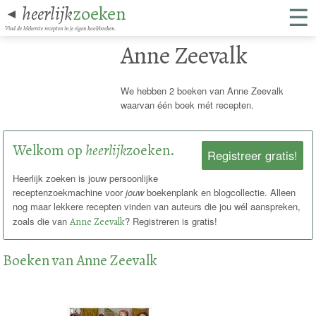
☰
heerlijk
zoeken
◄
Vind de lekkerste recepten in je eigen kookboeken.
Anne Zeevalk
We hebben 2 boeken van Anne Zeevalk
waarvan één boek mét recepten.
Welkom op
heerlijk
zoeken.
Registreer gratis!
Heerlijk zoeken is jouw persoonlijke
receptenzoekmachine voor
jouw
boekenplank en blogcollectie. Alleen
nog maar lekkere recepten vinden van auteurs die jou wél aanspreken,
zoals die van
Anne Zeevalk
? Registreren is gratis!
Boeken van Anne Zeevalk