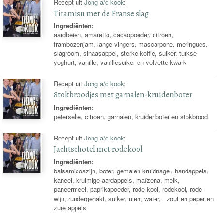
Recept uit
Jong a/d kook
:
Tiramisu met de Franse slag
Ingrediënten:
aardbeien, amaretto, cacaopoeder, citroen,
frambozenjam, lange vingers, mascarpone, meringues,
slagroom, sinaasappel, sterke koffie, suiker, turkse
yoghurt, vanille, vanillesuiker en volvette kwark
Recept uit
Jong a/d kook
:
Stokbroodjes met garnalen-kruidenboter
Ingrediënten:
peterselie, citroen, garnalen, kruidenboter en stokbrood
Recept uit
Jong a/d kook
:
Jachtschotel met rodekool
Ingrediënten:
balsamicoazijn, boter, gemalen kruidnagel, handappels,
kaneel, kruimige aardappels, maïzena, melk,
paneermeel, paprikapoeder, rode kool, rodekool, rode
wijn, rundergehakt, suiker, uien, water, zout en peper en
zure appels