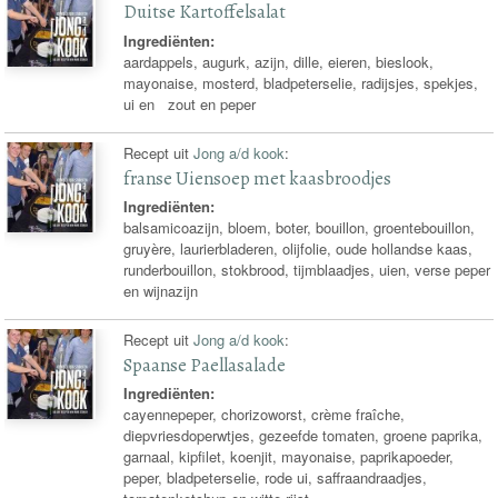
Duitse Kartoffelsalat
Ingrediënten:
aardappels, augurk, azijn, dille, eieren, bieslook,
mayonaise, mosterd, bladpeterselie, radijsjes, spekjes,
ui en zout en peper
Recept uit
Jong a/d kook
:
franse Uiensoep met kaasbroodjes
Ingrediënten:
balsamicoazijn, bloem, boter, bouillon, groentebouillon,
gruyère, laurierbladeren, olijfolie, oude hollandse kaas,
runderbouillon, stokbrood, tijmblaadjes, uien, verse peper
en wijnazijn
Recept uit
Jong a/d kook
:
Spaanse Paellasalade
Ingrediënten:
cayennepeper, chorizoworst, crème fraîche,
diepvriesdoperwtjes, gezeefde tomaten, groene paprika,
garnaal, kipfilet, koenjit, mayonaise, paprikapoeder,
peper, bladpeterselie, rode ui, saffraandraadjes,