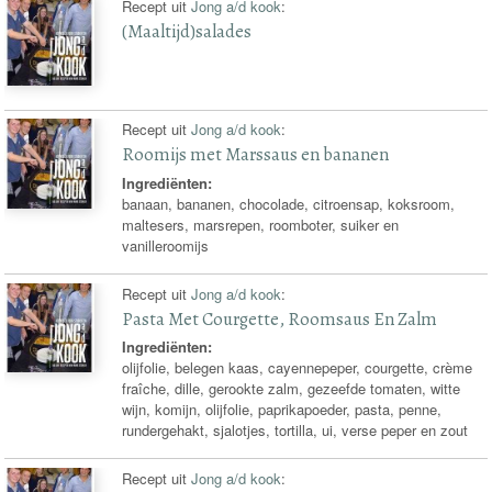
Recept uit
Jong a/d kook
:
(Maaltijd)salades
Recept uit
Jong a/d kook
:
Roomijs met Marssaus en bananen
Ingrediënten:
banaan, bananen, chocolade, citroensap, koksroom,
maltesers, marsrepen, roomboter, suiker en
vanilleroomijs
Recept uit
Jong a/d kook
:
Pasta Met Courgette, Roomsaus En Zalm
Ingrediënten:
olijfolie, belegen kaas, cayennepeper, courgette, crème
fraîche, dille, gerookte zalm, gezeefde tomaten, witte
wijn, komijn, olijfolie, paprikapoeder, pasta, penne,
rundergehakt, sjalotjes, tortilla, ui, verse peper en zout
Recept uit
Jong a/d kook
: