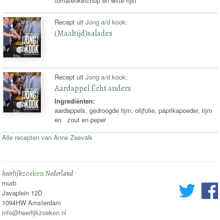
tomatenketchup en witte rijst
Recept uit
Jong a/d kook
:
(Maaltijd)salades
Recept uit
Jong a/d kook
:
Aardappel Écht anders
Ingrediënten:
aardappels, gedroogde tijm, olijfolie, paprikapoeder, tijm
en zout en peper
Alle recepten van Anne Zeevalk
heerlijk
zoeken
Nederland
murb
Javaplein 12D
1094HW Amsterdam
info@heerlijkzoeken.nl