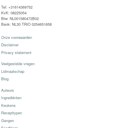
Tel: +31614369752
KvK: 08225054
Btw: NL001580472B02
Bank: NL30 TRIO 0254651658
Onze voorwaarden
Disclaimer
Privacy statement
Veelgestelde vragen
Lidmaatschap
Blog
Auteurs
Ingrediënten
Keukens
Recepttypen
Gangen
Foodblogs