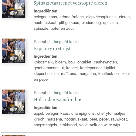
Spinazietaart met verstopte eieren
Ingrediënten:
belegen kaas, crème fraîche, diepvriesspinazie, eieren,
nootmuskaat, pittige kaas, bladerdeeg, spinazie,
spinazie, boter en zout
Recept uit
Jong a/d kook
:
Kipcurry met rijst
Ingrediënten:
kokosmelk, bloem, bouillontablet, cashewnoten,
gemberpoeder, ui, kaneel, kerriepoeder, kipfilet,
kippenbouillon, maïzena, margarine, knoflook en zout
en peper
Recept uit
Jong a/d kook
:
Hollandse Kaasfondue
Ingrediënten:
appel, belegen kaas, champignons, cherrytomaatjes,
kirsch, maïzena, nootmuskaat, peer, peper, rauwkost,
soepstengels, stokbrood, volle melk en witte wijn