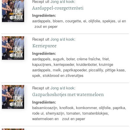
Recept uit
Jong a/d kook
:
Aardappel-courgetterösti
Ingrediënten:
aardappels, bloem, courgette, ei, olijfolie, spekjes, ui en
zout en peper
Recept uit
Jong a/d kook
:
Kerriepuree
Ingrediënten:
aardappels, augurk, boter, crème fraîche, friet,
kapucijners, kerriepoeder, kruidenboter, kruimige
aardappels, melk, paprikapoeder, piccalilly, pittige kaas,
spek, stokbrood en zilveruitjes
Recept uit
Jong a/d kook
:
Gazpachoshotjes met watermeloen
Ingrediënten:
balsamicoazijn, knoflook, komkommer, olijfolie, paprika,
rode ui, sherryazijn, tomaten, tomatenblokjes,
watermeloen en zout en peper