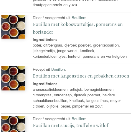
timutpeperkorrels en yuzu
Diner / voorgerecht uit
Bouillon
:
Bouillon met kokosworteltjes, pomerans en
koriander
Ingrediënten:
boter, citroengras, djeroek poeroet, groentebouillon,
ijskegelradijs, jonge wortel, knoflook,
korianderbloempjes, lente-ui, pomerans en venkelgroen
Recept uit
Bouillon
:
Bouillon met langoustines en gebakken citroen
Ingrediënten:
ananassaliebloemen, artisjok, bernagiebloemen,
citroengras, citroensap, djeroek poeroet, heldere
schaaldierenbouillon, knoflook, langoustines, meyer
citroen, olijfolie, peper, pimpernel en zout
Diner / voorgerecht uit
Bouillon
:
Bouillon met saucijs, truffel en witlof