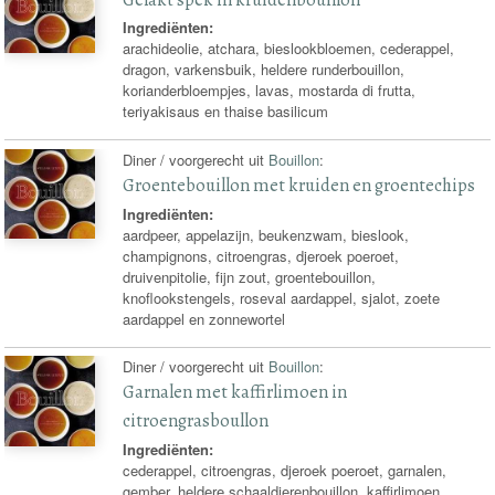
Ingrediënten:
arachideolie, atchara, bieslookbloemen, cederappel,
dragon, varkensbuik, heldere runderbouillon,
korianderbloempjes, lavas, mostarda di frutta,
teriyakisaus en thaise basilicum
Diner / voorgerecht uit
Bouillon
:
Groentebouillon met kruiden en groentechips
Ingrediënten:
aardpeer, appelazijn, beukenzwam, bieslook,
champignons, citroengras, djeroek poeroet,
druivenpitolie, fijn zout, groentebouillon,
knoflookstengels, roseval aardappel, sjalot, zoete
aardappel en zonnewortel
Diner / voorgerecht uit
Bouillon
:
Garnalen met kaffirlimoen in
citroengrasboullon
Ingrediënten:
cederappel, citroengras, djeroek poeroet, garnalen,
gember, heldere schaaldierenbouillon, kaffirlimoen,