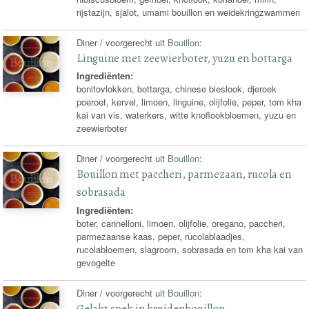
rijstazijn, sjalot, umami bouillon en weidekringzwammen
Diner / voorgerecht uit
Bouillon
:
Linguine met zeewierboter, yuzu en bottarga
Ingrediënten:
bonitovlokken, bottarga, chinese bieslook, djeroek
poeroet, kervel, limoen, linguine, olijfolie, peper, tom kha
kai van vis, waterkers, witte knoflookbloemen, yuzu en
zeewierboter
Diner / voorgerecht uit
Bouillon
:
Bouillon met paccheri, parmezaan, rucola en
sobrasada
Ingrediënten:
boter, cannelloni, limoen, olijfolie, oregano, paccheri,
parmezaanse kaas, peper, rucolablaadjes,
rucolabloemen, slagroom, sobrasada en tom kha kai van
gevogelte
Diner / voorgerecht uit
Bouillon
:
Gelakt spek in kruidenbouillon