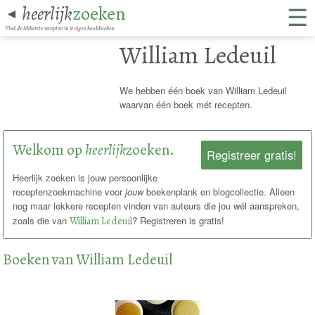
☰
heerlijk
zoeken
◄
Vind de lekkerste recepten in je eigen kookboeken.
William Ledeuil
We hebben één boek van William Ledeuil
waarvan één boek mét recepten.
Welkom op
heerlijk
zoeken.
Registreer gratis!
Heerlijk zoeken is jouw persoonlijke
receptenzoekmachine voor
jouw
boekenplank en blogcollectie. Alleen
nog maar lekkere recepten vinden van auteurs die jou wél aanspreken,
zoals die van
William Ledeuil
? Registreren is gratis!
Boeken van William Ledeuil