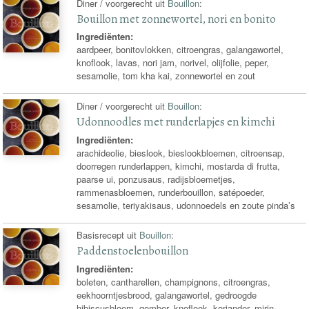
Diner / voorgerecht uit
Bouillon
:
Bouillon met zonnewortel, nori en bonito
Ingrediënten:
aardpeer, bonitovlokken, citroengras, galangawortel,
knoflook, lavas, nori jam, norivel, olijfolie, peper,
sesamolie, tom kha kai, zonnewortel en zout
Diner / voorgerecht uit
Bouillon
:
Udonnoodles met runderlapjes en kimchi
Ingrediënten:
arachideolie, bieslook, bieslookbloemen, citroensap,
doorregen runderlappen, kimchi, mostarda di frutta,
paarse ui, ponzusaus, radijsbloemetjes,
rammenasbloemen, runderbouillon, satépoeder,
sesamolie, teriyakisaus, udonnoedels en zoute pinda’s
Basisrecept uit
Bouillon
:
Paddenstoelenbouillon
Ingrediënten:
boleten, cantharellen, champignons, citroengras,
eekhoorntjesbrood, galangawortel, gedroogde
hibiscusbloem, gember, knoflook, koriander, mirin,