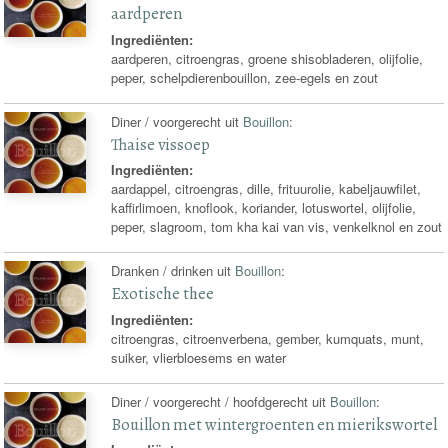
aardperen
Ingrediënten:
aardperen, citroengras, groene shisobladeren, olijfolie,
peper, schelpdierenbouillon, zee-egels en zout
Diner / voorgerecht uit
Bouillon
:
Thaise vissoep
Ingrediënten:
aardappel, citroengras, dille, frituurolie, kabeljauwfilet,
kaffirlimoen, knoflook, koriander, lotuswortel, olijfolie,
peper, slagroom, tom kha kai van vis, venkelknol en zout
Dranken / drinken uit
Bouillon
:
Exotische thee
Ingrediënten:
citroengras, citroenverbena, gember, kumquats, munt,
suiker, vlierbloesems en water
Diner / voorgerecht / hoofdgerecht uit
Bouillon
:
Bouillon met wintergroenten en mierikswortel