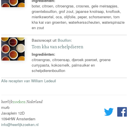
Ingrediënten:
boter, citroen, citroengras, crosnes, gele meiraapjes,
groentebouillon, grof zout, japanse knolraap, knoflook,
mierikswortel, oca, olijfolie, peper, schorseneren, tom
kha kai van groenten, waterkersscheuten, waterspinazie
en zout
Basisrecept uit
Bouillon
:
Tom kha van schelpdieren
Ingrediënten:
citroengras, citroensap, djeroek poeroet, groene
currypasta, kokosmelk, palmsuiker en
schelpdierenbouillon
Alle recepten van William Ledeuil
heerlijk
zoeken
Nederland
murb
Javaplein 12D
1094HW Amsterdam
info@heerlijkzoeken.nl