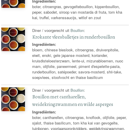
Ingrediënten:
boter, citroengras, gevogeltebouillon, kippenbouillon,
peper, sabodet, siroop van mostarda di fruta, tom kha
kai, truffel, varkenssaucijs, witlof en zout
Diner / voorgerecht uit
Bouillon
:
Krokante vleesballetjes in runderbouillon
Ingrediënten:
bloem, chinese bieslook, citroengras, druivenpitolie,
eiwit, enoki, gele japanse mosterd, koriander,
kruisdisteloesterzwam, lente-ui, mizunabloemen, nuoc
mam, olijfolie, paneermeel, piment d'espelette-pasta,
runderbouillon, satépoeder, savora-mosterd, shii-take,
soepvlees, stoofvocht en thaise basilicum
Diner / voorgerecht uit
Bouillon
:
Bouillon met cantharellen,
weidekringzwammen en wilde asperges
Ingrediënten:
boter, cantharellen, citroengras, knoflook, olijfolie, peper,
sjalot, thaise basilicum, tom kha kai van gevogelte,
tuinbonen, voorjaarspronkridders, weidekringzwammen,