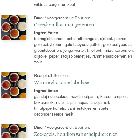
wilde asperges en zout
Diner / voorgerecht uit
Bouillon
:
Currybouillon met groenten
Ingrediënten:
bernagiebloemen, boter, citroengras, djeroek poeroet,
gele babybieten, gele babycourgettes, gele currypasta,
groentebouillon, jonge wortel, knoflook, mizunabloemen,
olijfolie, peper, radijsbloemetjes, rammenasbloemen en
zout
Recept uit
Bouillon
:
Warme chocomel-de-luxe
Ingrediënten:
gianduja chocolade, hazelnootpasta, kardemompeul,
kokosmelk, nutella, pralinépasta, sojamelk,
timutpeperkorrels, vanillestokjes en zoete
gecondenseerde melk
Diner / voorgerecht uit
Bouillon
:
Zee-egels, bouillon van schelpdieren en