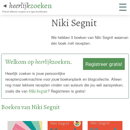
☰
heerlijk
zoeken
◄
Vind de lekkerste recepten in je eigen kookboeken.
Niki Segnit
We hebben 5 boeken van Niki Segnit waarvan
één boek mét recepten.
Welkom op
heerlijk
zoeken.
Registreer gratis!
Heerlijk zoeken is jouw persoonlijke
receptenzoekmachine voor
jouw
boekenplank en blogcollectie. Alleen
nog maar lekkere recepten vinden van auteurs die jou wél aanspreken,
zoals die van
Niki Segnit
? Registreren is gratis!
Boeken van Niki Segnit