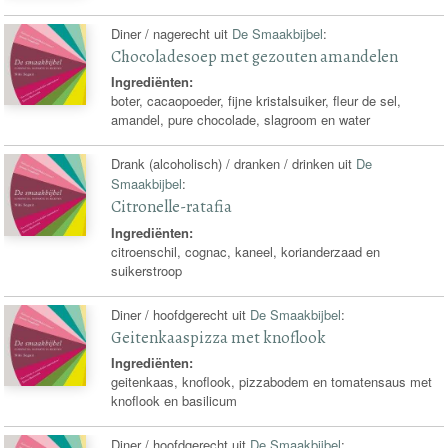
Diner / nagerecht uit
De Smaakbijbel
:
Chocoladesoep met gezouten amandelen
Ingrediënten:
boter, cacaopoeder, fijne kristalsuiker, fleur de sel,
amandel, pure chocolade, slagroom en water
Drank (alcoholisch) / dranken / drinken uit
De
Smaakbijbel
:
Citronelle-ratafia
Ingrediënten:
citroenschil, cognac, kaneel, korianderzaad en
suikerstroop
Diner / hoofdgerecht uit
De Smaakbijbel
:
Geitenkaaspizza met knoflook
Ingrediënten:
geitenkaas, knoflook, pizzabodem en tomatensaus met
knoflook en basilicum
Diner / hoofdgerecht uit
De Smaakbijbel
: