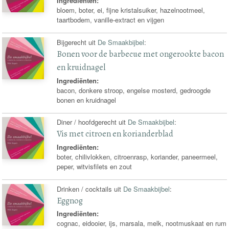
Ingrediënten:
bloem, boter, ei, fijne kristalsuiker, hazelnootmeel,
taartbodem, vanille-extract en vijgen
Bijgerecht uit
De Smaakbijbel
:
Bonen voor de barbecue met ongerookte bacon
en kruidnagel
Ingrediënten:
bacon, donkere stroop, engelse mosterd, gedroogde
bonen en kruidnagel
Diner / hoofdgerecht uit
De Smaakbijbel
:
Vis met citroen en korianderblad
Ingrediënten:
boter, chilivlokken, citroenrasp, koriander, paneermeel,
peper, witvisfilets en zout
Drinken / cocktails uit
De Smaakbijbel
:
Eggnog
Ingrediënten:
cognac, eidooier, ijs, marsala, melk, nootmuskaat en rum