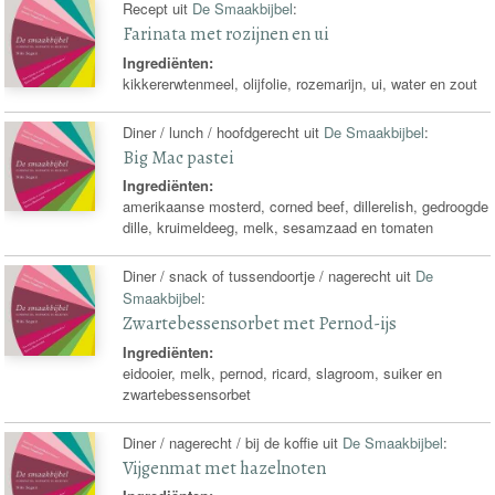
Recept uit
De Smaakbijbel
:
Farinata met rozijnen en ui
Ingrediënten:
kikkererwtenmeel, olijfolie, rozemarijn, ui, water en zout
Diner / lunch / hoofdgerecht uit
De Smaakbijbel
:
Big Mac pastei
Ingrediënten:
amerikaanse mosterd, corned beef, dillerelish, gedroogde
dille, kruimeldeeg, melk, sesamzaad en tomaten
Diner / snack of tussendoortje / nagerecht uit
De
Smaakbijbel
:
Zwartebessensorbet met Pernod-ijs
Ingrediënten:
eidooier, melk, pernod, ricard, slagroom, suiker en
zwartebessensorbet
Diner / nagerecht / bij de koffie uit
De Smaakbijbel
:
Vijgenmat met hazelnoten