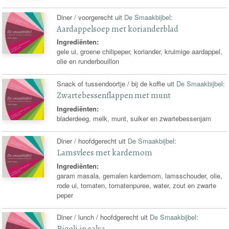
Diner / voorgerecht uit
De Smaakbijbel
:
Aardappelsoep met korianderblad
Ingrediënten:
gele ui, groene chilipeper, koriander, kruimige aardappel,
olie en runderbouillon
Snack of tussendoortje / bij de koffie uit
De Smaakbijbel
:
Zwartebessenflappen met munt
Ingrediënten:
bladerdeeg, melk, munt, suiker en zwartebessenjam
Diner / hoofdgerecht uit
De Smaakbijbel
:
Lamsvlees met kardemom
Ingrediënten:
garam masala, gemalen kardemom, lamsschouder, olie,
rode ui, tomaten, tomatenpuree, water, zout en zwarte
peper
Diner / lunch / hoofdgerecht uit
De Smaakbijbel
:
Bigoli in salsa