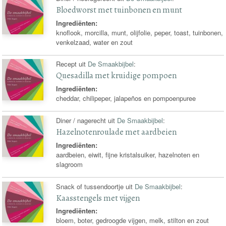
Bloedworst met tuinbonen en munt
Ingrediënten:
knoflook, morcilla, munt, olijfolie, peper, toast, tuinbonen,
venkelzaad, water en zout
Recept uit
De Smaakbijbel
:
Quesadilla met kruidige pompoen
Ingrediënten:
cheddar, chilipeper, jalapeños en pompoenpuree
Diner / nagerecht uit
De Smaakbijbel
:
Hazelnotenroulade met aardbeien
Ingrediënten:
aardbeien, eiwit, fijne kristalsuiker, hazelnoten en
slagroom
Snack of tussendoortje uit
De Smaakbijbel
:
Kaasstengels met vijgen
Ingrediënten:
bloem, boter, gedroogde vijgen, melk, stilton en zout