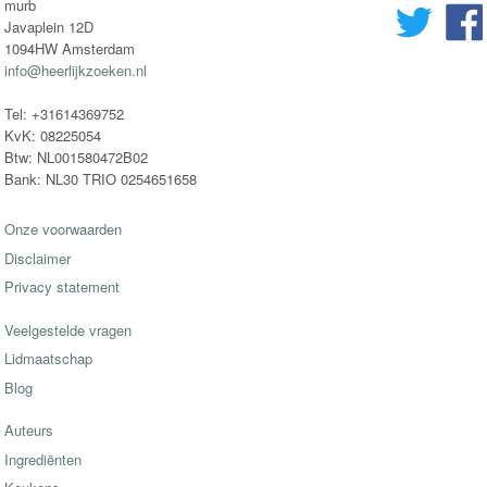
murb
Javaplein 12D
1094HW Amsterdam
info@heerlijkzoeken.nl
Tel: +31614369752
KvK: 08225054
Btw: NL001580472B02
Bank: NL30 TRIO 0254651658
Onze voorwaarden
Disclaimer
Privacy statement
Veelgestelde vragen
Lidmaatschap
Blog
Auteurs
Ingrediënten