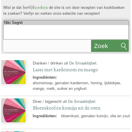
Wist je dat
heerlijk
zoeken
dé site is om door recepten van kookboeken
te zoeken? Verfijn en verken onze selectie van recepten!
Zoek
recepten
Dranken / drinken uit
De Smaakbijbel
:
Lassi met kardemom en mango
Ingrediënten:
ahornsiroop, gemalen kardemom, honing, ijsblokjes,
mango, melk, suiker en yoghurt
Diner / bijgerecht uit
De Smaakbijbel
:
Bloemkool en komijn uit de oven
Ingrediënten:
bloemkool, gemalen komijn, olie en zout