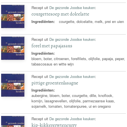
Recept uit
De gezonde Joodse keuken
:
courgettesoep met dolcelatte
Ingrediënten:
courgette, dolcelatte, melk, prei en uien
Recept uit
De gezonde Joodse keuken
:
forel met papajasaus
Ingrediënten:
bloem, boter, citroenen, forelfilets, olijfolie, papaja, peper,
tabascosaus en witte wijn
Recept uit
De gezonde Joodse keuken
:
pittige groentenlasagne
Ingrediënten:
aubergine, bloem, boter, courgette, dille, knoflook,
komijn, lasagnevellen, olijfolie, parmezaanse kaas,
sojamelk, tomaten, tomatenpuree, ui en oregano
Recept uit
De gezonde Joodse keuken
:
kip-kikkererwtencurry