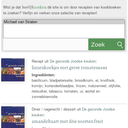
Wist je dat
heerlijk
zoeken
dé site is om door recepten van kookboeken
te zoeken? Verfijn en verken onze selectie van recepten!
Zoek
recepten
Recept uit
De gezonde Joodse keuken
:
linzenkoekjes met grove tomatensaus
Ingrediënten:
basilicum, bladpeterselie, broodkruim, ei, knoflook,
komijn, korianderblaadjes, linzen, matzemeel, olijfolie,
rietsuiker, tabasco, tomaten, ui, wortel en
zonnebloemolie
Diner / nagerecht / dessert uit
De gezonde Joodse
keuken
:
amandeltaart met drie soorten fruit