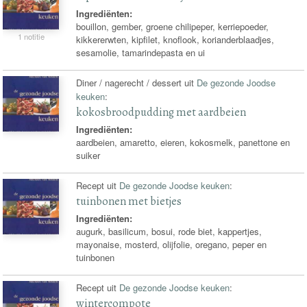
Ingrediënten:
bouillon, gember, groene chilipeper, kerriepoeder,
1 notitie
kikkererwten, kipfilet, knoflook, korianderblaadjes,
sesamolie, tamarindepasta en ui
Diner / nagerecht / dessert uit
De gezonde Joodse
keuken
:
kokosbroodpudding met aardbeien
Ingrediënten:
aardbeien, amaretto, eieren, kokosmelk, panettone en
suiker
Recept uit
De gezonde Joodse keuken
:
tuinbonen met bietjes
Ingrediënten:
augurk, basilicum, bosui, rode biet, kappertjes,
mayonaise, mosterd, olijfolie, oregano, peper en
tuinbonen
Recept uit
De gezonde Joodse keuken
:
wintercompote