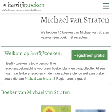
☰
heerlijk
zoeken
◄
Vind de lekkerste recepten in je eigen kookboeken.
Michael van Straten
We hebben 15 boeken van Michael van Straten
waarvan één boek mét recepten.
Welkom op
heerlijk
zoeken.
Registreer gratis!
Heerlijk zoeken is jouw persoonlijke
receptenzoekmachine voor
jouw
boekenplank en blogcollectie. Alleen
nog maar lekkere recepten vinden van auteurs die jou wél aanspreken,
zoals die van
Michael van Straten
? Registreren is gratis!
Boeken van Michael van Straten