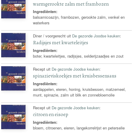
warmgerookte zalm met frambozen
Ingrediënten:
balsamicoazijn, frambozen, gerookte zalm, venkel en
waterkers
Diner / voorgerecht uit
De gezonde Joodse keuken
:
Radijsjes met kwarteleitjes
Ingrediënten:
boter, kwarteleitjes, radijsjes, selderijzaadjes en zout
Recept uit
De gezonde Joodse keuken
:
spinazieviskoekjes met kruisbessensaus
Ingrediënten:
aardappelen, eieren, honing, kruisbessen, matzemeel,
munt, spinazie, zalm uit blik en zonnebloemolie
Recept uit
De gezonde Joodse keuken
:
citroen en eisoep
Ingrediënten:
bloem, citroenen, eieren, langekorrelrijst en peterselie