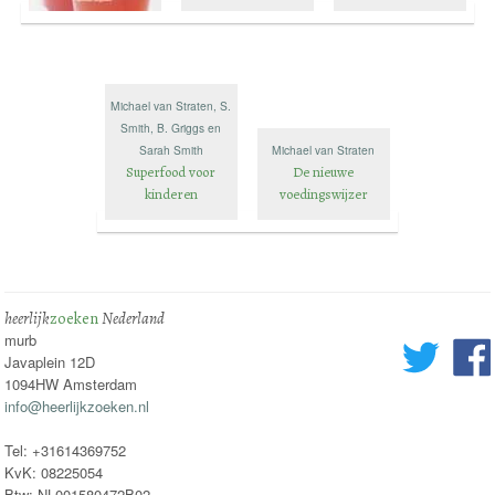
Michael van Straten, S.
Smith, B. Griggs en
Sarah Smith
Michael van Straten
Superfood voor
De nieuwe
kinderen
voedingswijzer
heerlijk
zoeken
Nederland
murb
Javaplein 12D
1094HW Amsterdam
info@heerlijkzoeken.nl
Tel: +31614369752
KvK: 08225054
Btw: NL001580472B02