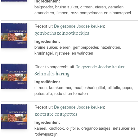
Ingrediënten:
bakpoeder, bruine suiker, citroen, eieren, gemalen
amandelen, limoen, roze pompelmoes en sinaasappel
Recept uit
De gezonde Joodse keuken
:
gemberhazelnootkoekjes
Ingrediënten:
bruine suiker, eieren, gemberpoeder, hazelnoten,
kruidnagel, rijstmeel en walnoten
Diner / voorgerecht uit
De gezonde Joodse keuken
:
Schmaltz haring
Ingrediënten:
citroen, komkommer, maatjesharingfilet, olijfolie, peper,
peterselie, rode ui en tomaten
Recept uit
De gezonde Joodse keuken
:
zoetzure courgettes
Ingrediënten:
kaneel, knoflook, olijfolie, oreganoblaadjes, rietsuiker en
rodewijnazijn