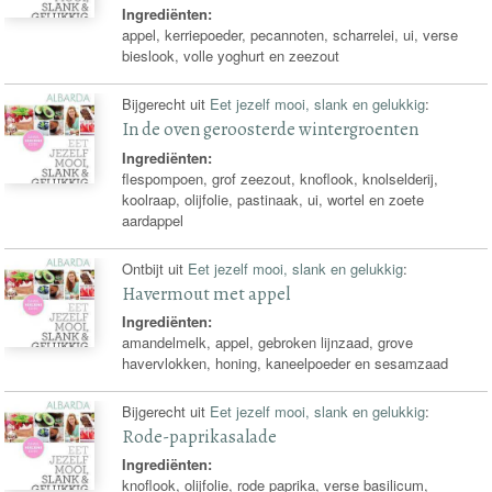
Ingrediënten:
appel, kerriepoeder, pecannoten, scharrelei, ui, verse
bieslook, volle yoghurt en zeezout
Bijgerecht uit
Eet jezelf mooi, slank en gelukkig
:
In de oven geroosterde wintergroenten
Ingrediënten:
flespompoen, grof zeezout, knoflook, knolselderij,
koolraap, olijfolie, pastinaak, ui, wortel en zoete
aardappel
Ontbijt uit
Eet jezelf mooi, slank en gelukkig
:
Havermout met appel
Ingrediënten:
amandelmelk, appel, gebroken lijnzaad, grove
havervlokken, honing, kaneelpoeder en sesamzaad
Bijgerecht uit
Eet jezelf mooi, slank en gelukkig
:
Rode-paprikasalade
Ingrediënten:
knoflook, olijfolie, rode paprika, verse basilicum,