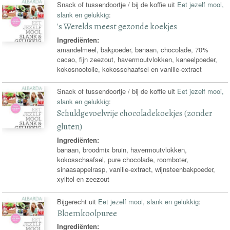
Snack of tussendoortje / bij de koffie uit
Eet jezelf mooi,
slank en gelukkig
:
's Werelds meest gezonde koekjes
Ingrediënten:
amandelmeel, bakpoeder, banaan, chocolade, 70%
cacao, fijn zeezout, havermoutvlokken, kaneelpoeder,
kokosnootolie, kokosschaafsel en vanille-extract
Snack of tussendoortje / bij de koffie uit
Eet jezelf mooi,
slank en gelukkig
:
Schuldgevoelvrije chocoladekoekjes (zonder
gluten)
Ingrediënten:
banaan, broodmix bruin, havermoutvlokken,
kokosschaafsel, pure chocolade, roomboter,
sinaasappelrasp, vanille-extract, wijnsteenbakpoeder,
xylitol en zeezout
Bijgerecht uit
Eet jezelf mooi, slank en gelukkig
:
Bloemkoolpuree
Ingrediënten: