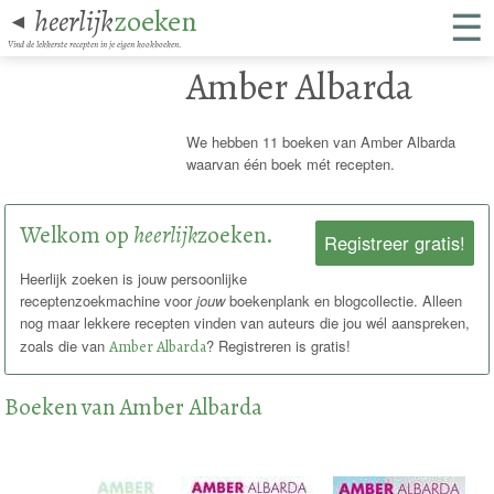
☰
heerlijk
zoeken
◄
Vind de lekkerste recepten in je eigen kookboeken.
Amber Albarda
We hebben 11 boeken van Amber Albarda
waarvan één boek mét recepten.
Welkom op
heerlijk
zoeken.
Registreer gratis!
Heerlijk zoeken is jouw persoonlijke
receptenzoekmachine voor
jouw
boekenplank en blogcollectie. Alleen
nog maar lekkere recepten vinden van auteurs die jou wél aanspreken,
zoals die van
Amber Albarda
? Registreren is gratis!
Boeken van Amber Albarda