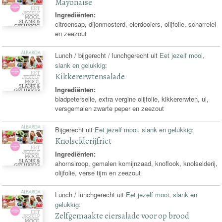
Mayonaise
Ingrediënten:
citroensap, dijonmosterd, eierdooiers, olijfolie, scharrelei
en zeezout
Lunch / bijgerecht / lunchgerecht uit
Eet jezelf mooi,
slank en gelukkig
:
Kikkererwtensalade
Ingrediënten:
bladpeterselie, extra vergine olijfolie, kikkererwten, ui,
versgemalen zwarte peper en zeezout
Bijgerecht uit
Eet jezelf mooi, slank en gelukkig
:
Knolselderijfriet
Ingrediënten:
ahornsiroop, gemalen komijnzaad, knoflook, knolselderij,
olijfolie, verse tijm en zeezout
Lunch / lunchgerecht uit
Eet jezelf mooi, slank en
gelukkig
:
Zelfgemaakte eiersalade voor op brood