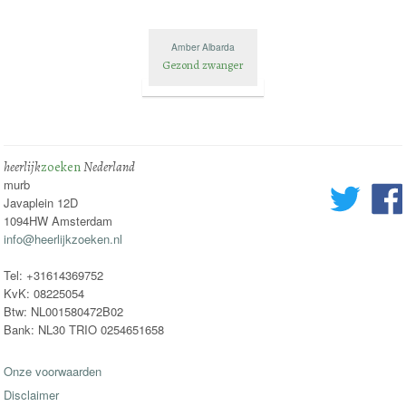
Amber Albarda
Gezond zwanger
heerlijk
zoeken
Nederland
murb
Javaplein 12D
1094HW Amsterdam
info@heerlijkzoeken.nl
Tel: +31614369752
KvK: 08225054
Btw: NL001580472B02
Bank: NL30 TRIO 0254651658
Onze voorwaarden
Disclaimer