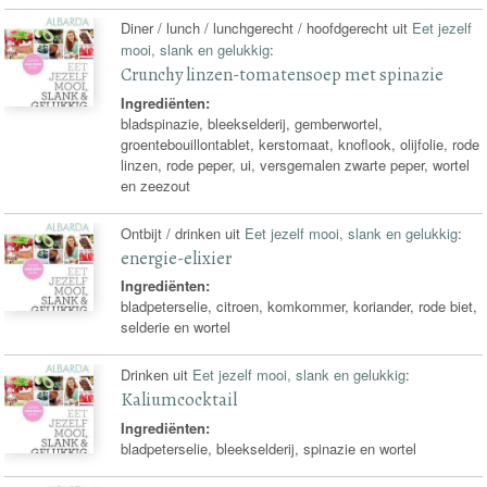
Diner / lunch / lunchgerecht / hoofdgerecht uit
Eet jezelf
mooi, slank en gelukkig
:
Crunchy linzen-tomatensoep met spinazie
Ingrediënten:
bladspinazie, bleekselderij, gemberwortel,
groentebouillontablet, kerstomaat, knoflook, olijfolie, rode
linzen, rode peper, ui, versgemalen zwarte peper, wortel
en zeezout
Ontbijt / drinken uit
Eet jezelf mooi, slank en gelukkig
:
energie-elixier
Ingrediënten:
bladpeterselie, citroen, komkommer, koriander, rode biet,
selderie en wortel
Drinken uit
Eet jezelf mooi, slank en gelukkig
:
Kaliumcocktail
Ingrediënten:
bladpeterselie, bleekselderij, spinazie en wortel