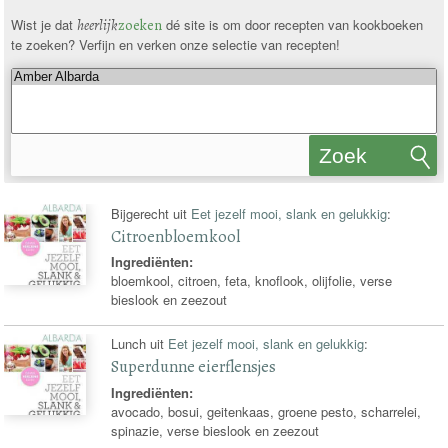
Wist je dat
heerlijk
zoeken
dé site is om door recepten van kookboeken
te zoeken? Verfijn en verken onze selectie van recepten!
Zoek
recepten
Bijgerecht uit
Eet jezelf mooi, slank en gelukkig
:
Citroenbloemkool
Ingrediënten:
bloemkool, citroen, feta, knoflook, olijfolie, verse
bieslook en zeezout
Lunch uit
Eet jezelf mooi, slank en gelukkig
:
Superdunne eierflensjes
Ingrediënten:
avocado, bosui, geitenkaas, groene pesto, scharrelei,
spinazie, verse bieslook en zeezout