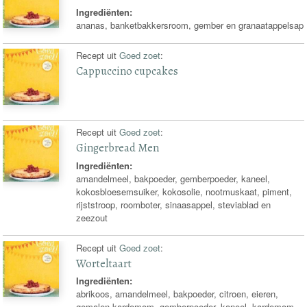
Ingrediënten:
ananas, banketbakkersroom, gember en granaatappelsap
Recept uit
Goed zoet
:
Cappuccino cupcakes
Recept uit
Goed zoet
:
Gingerbread Men
Ingrediënten:
amandelmeel, bakpoeder, gemberpoeder, kaneel,
kokosbloesemsuiker, kokosolie, nootmuskaat, piment,
rijststroop, roomboter, sinaasappel, steviablad en
zeezout
Recept uit
Goed zoet
:
Worteltaart
Ingrediënten:
abrikoos, amandelmeel, bakpoeder, citroen, eieren,
gemalen kardemom, gemberpoeder, kaneel, kardemom,