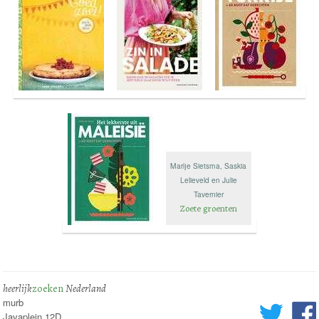
Marije Sietsma, Saskia
Lelieveld en Julie
Tavernier
Zoete groenten
heerlijk
zoeken
Nederland
murb
Javaplein 12D