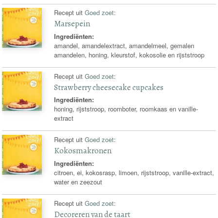
Recept uit
Goed zoet
:
Marsepein
Ingrediënten:
amandel, amandelextract, amandelmeel, gemalen
amandelen, honing, kleurstof, kokosolie en rijststroop
Recept uit
Goed zoet
:
Strawberry cheesecake cupcakes
Ingrediënten:
honing, rijststroop, roomboter, roomkaas en vanille-
extract
Recept uit
Goed zoet
:
Kokosmakronen
Ingrediënten:
citroen, ei, kokosrasp, limoen, rijststroop, vanille-extract,
water en zeezout
Recept uit
Goed zoet
:
Decoreren van de taart