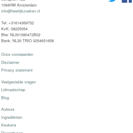
1094HW Amsterdam
info@heerlijkzoeken.nl
Tel: +31614369752
KvK: 08225054
Btw: NL001580472B02
Bank: NL30 TRIO 0254651658
Onze voorwaarden
Disclaimer
Privacy statement
Veelgestelde vragen
Lidmaatschap
Blog
Auteurs
Ingrediënten
Keukens
Recepttypen