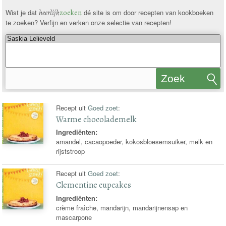
Wist je dat
heerlijk
zoeken
dé site is om door recepten van kookboeken
te zoeken? Verfijn en verken onze selectie van recepten!
Zoek
recepten
Recept uit
Goed zoet
:
Warme chocolademelk
Ingrediënten:
amandel, cacaopoeder, kokosbloesemsuiker, melk en
rijststroop
Recept uit
Goed zoet
:
Clementine cupcakes
Ingrediënten:
crème fraîche, mandarijn, mandarijnensap en
mascarpone