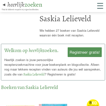
☰
heerlijk
zoeken
◄
Vind de lekkerste recepten in je eigen kookboeken.
Saskia Lelieveld
We hebben 27 boeken van Saskia Lelieveld
waarvan één boek mét recepten.
Welkom op
heerlijk
zoeken.
Registreer gratis!
Heerlijk zoeken is jouw persoonlijke
receptenzoekmachine voor
jouw
boekenplank en blogcollectie. Alleen
nog maar lekkere recepten vinden van auteurs die jou wél aanspreken,
zoals die van
Saskia Lelieveld
? Registreren is gratis!
Boeken van Saskia Lelieveld