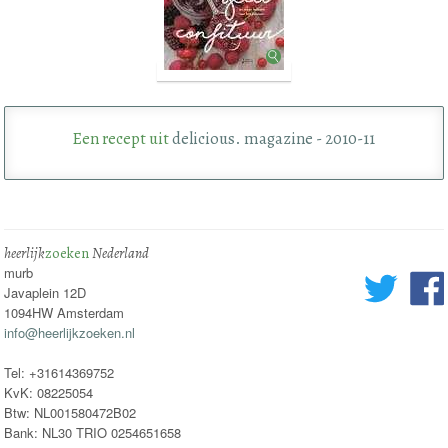
Een recept uit
delicious. magazine - 2010-11
heerlijk
zoeken
Nederland
murb
Javaplein 12D
1094HW Amsterdam
info@heerlijkzoeken.nl
Tel: +31614369752
KvK: 08225054
Btw: NL001580472B02
Bank: NL30 TRIO 0254651658