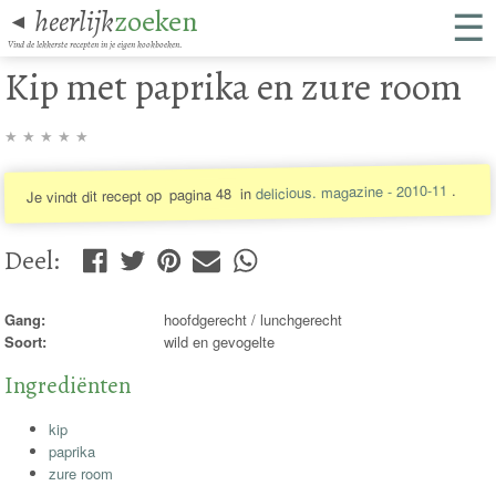
☰
heerlijk
zoeken
◄
Vind de lekkerste recepten in je eigen kookboeken.
Kip met paprika en zure room
★
★
★
★
★
.
delicious. magazine - 2010-11
in
pagina 48
Je vindt dit recept op
Deel
:
Gang:
hoofdgerecht / lunchgerecht
Soort:
wild en gevogelte
Ingrediënten
kip
paprika
zure room