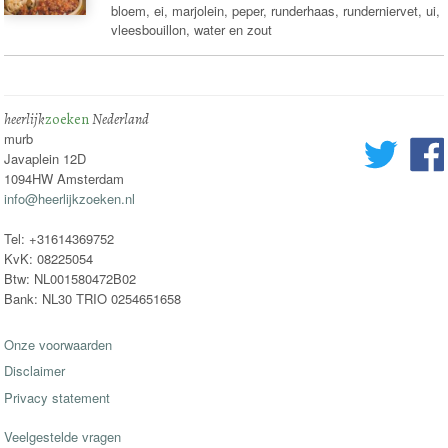
bloem, ei, marjolein, peper, runderhaas, runderniervet, ui,
vleesbouillon, water en zout
heerlijk
zoeken
Nederland
murb
Javaplein 12D
1094HW Amsterdam
info@heerlijkzoeken.nl
Tel: +31614369752
KvK: 08225054
Btw: NL001580472B02
Bank: NL30 TRIO 0254651658
Onze voorwaarden
Disclaimer
Privacy statement
Veelgestelde vragen