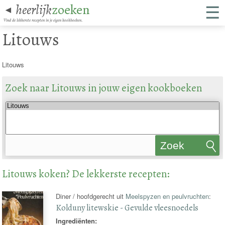
☰
heerlijk
zoeken
◄
Vind de lekkerste recepten in je eigen kookboeken.
Litouws
Litouws
Zoek naar Litouws in jouw eigen kookboeken
Zoek
recepten
Litouws koken? De lekkerste recepten:
Diner / hoofdgerecht uit
Meelspyzen en peulvruchten
:
Kolduny litewskie - Gevulde vleesnoedels
Ingrediënten: