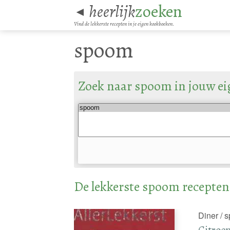
heerlijk
zoeken
◄
Vind de lekkerste recepten in je eigen kookboeken.
spoom
Zoek naar spoom in jouw e
De lekkerste spoom recepten
Diner / 
Citroe