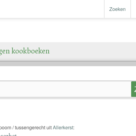
Zoeken
igen kookboeken
spoom / tussengerecht uit
Allerkerst
:
nsorbet