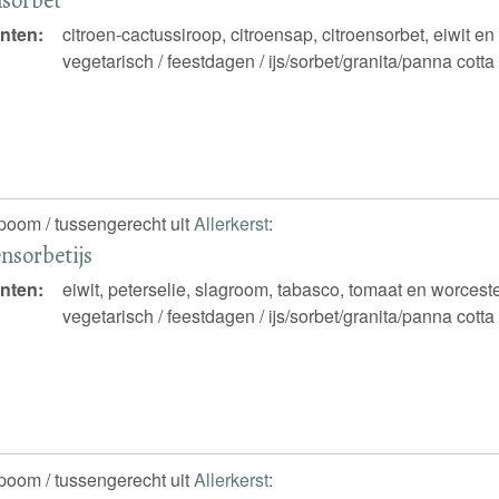
nten:
citroen-cactussiroop, citroensap, citroensorbet, eiwit e
vegetarisch / feestdagen / ijs/sorbet/granita/panna cotta
spoom / tussengerecht uit
Allerkerst
:
nsorbetijs
nten:
eiwit, peterselie, slagroom, tabasco, tomaat en worcest
vegetarisch / feestdagen / ijs/sorbet/granita/panna cotta
spoom / tussengerecht uit
Allerkerst
: