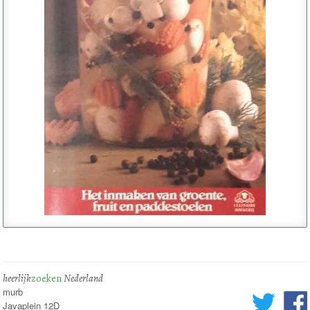
heerlijk
zoeken
Nederland
murb
Javaplein 12D