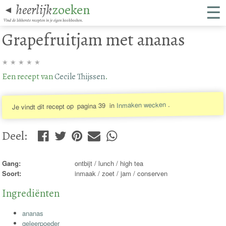
☰
heerlijk
zoeken
◄
Vind de lekkerste recepten in je eigen kookboeken.
Grapefruitjam met ananas
★
★
★
★
★
Een recept van
Cecile Thijssen
.
.
Inmaken wecken
in
pagina 39
Je vindt dit recept op
Deel
:
Gang:
ontbijt / lunch / high tea
Soort:
inmaak / zoet / jam / conserven
Ingrediënten
ananas
geleerpoeder