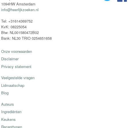
1094HW Amsterdam
info@heerlijkzoeken.nl
Tel: +31614369752
KvK: 08225054
Btw: NL001580472B02
Bank: NL30 TRIO 0254651658
Onze voorwaarden
Disclaimer
Privacy statement
Veelgestelde vragen
Lidmaatschap
Blog
Auteurs
Ingrediënten
Keukens
Recepttypen