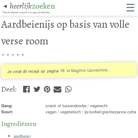
☰
heerlijk
zoeken
◄
Vind de lekkerste recepten in je eigen kookboeken.
Aardbeienijs op basis van volle
verse room
★
★
★
★
★
.
Magimix IJsmachine
in
pagina 19
Je vindt dit recept op
Deel
:
Gang:
snack of tussendoortje / nagerecht
Soort:
vegan / vegetarisch / ijs/sorbet/granita/panna cotta
Ingrediënten
aardbeien