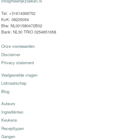
info@heerlijkzoeken.nl
Tel: +31614369752
KvK: 08225054
Btw: NL001580472B02
Bank: NL30 TRIO 0254651658
Onze voorwaarden
Disclaimer
Privacy statement
Veelgestelde vragen
Lidmaatschap
Blog
Auteurs
Ingrediënten
Keukens
Recepttypen
Gangen