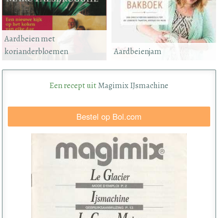
Aardbeien met
korianderbloemen
Aardbeienjam
Een recept uit
Magimix IJsmachine
Bestel op Bol.com