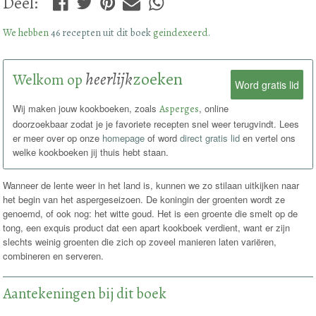
Deel
:
We hebben
46 recepten uit dit boek
geindexeerd.
heerlijk
zoeken
Welkom op
Word gratis lid
Wij maken jouw kookboeken, zoals
Asperges
, online
doorzoekbaar zodat je je favoriete recepten snel weer terugvindt. Lees
er meer over op onze
homepage
of word
direct gratis lid
en vertel ons
welke kookboeken jij thuis hebt staan.
Wanneer de lente weer in het land is, kunnen we zo stilaan uitkijken naar
het begin van het aspergeseizoen. De koningin der groenten wordt ze
genoemd, of ook nog: het witte goud. Het is een groente die smelt op de
tong, een exquis product dat een apart kookboek verdient, want er zijn
slechts weinig groenten die zich op zoveel manieren laten variëren,
combineren en serveren.
Aantekeningen bij dit boek