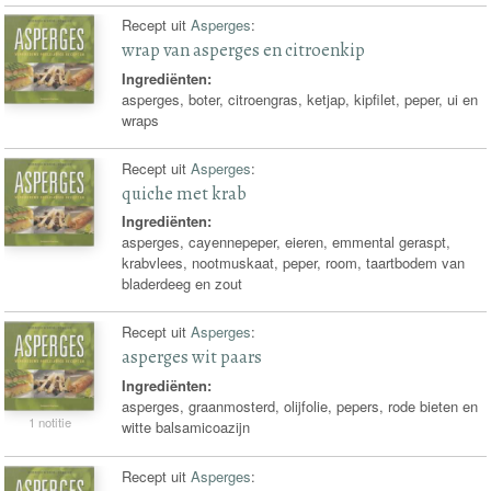
Recept uit
Asperges
:
wrap van asperges en citroenkip
Ingrediënten:
asperges, boter, citroengras, ketjap, kipfilet, peper, ui en
wraps
Recept uit
Asperges
:
quiche met krab
Ingrediënten:
asperges, cayennepeper, eieren, emmental geraspt,
krabvlees, nootmuskaat, peper, room, taartbodem van
bladerdeeg en zout
Recept uit
Asperges
:
asperges wit paars
Ingrediënten:
asperges, graanmosterd, olijfolie, pepers, rode bieten en
1 notitie
witte balsamicoazijn
Recept uit
Asperges
: