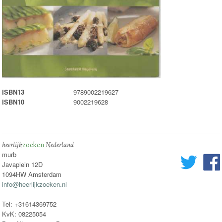
ISBN13
9789002219627
ISBN10
9002219628
heerlijk
zoeken
Nederland
murb
Javaplein 12D
1094HW Amsterdam
info@heerlijkzoeken.nl
Tel: +31614369752
KvK: 08225054