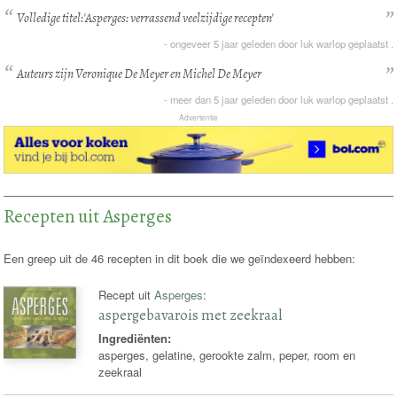
Volledige titel:'Asperges: verrassend veelzijdige recepten'
-
ongeveer 5 jaar
geleden door
luk warlop
geplaatst .
Auteurs zijn Veronique De Meyer en Michel De Meyer
-
meer dan 5 jaar
geleden door
luk warlop
geplaatst .
Advertentie
Recepten uit Asperges
Een greep uit de 46 recepten in dit boek die we geïndexeerd hebben:
Recept uit
Asperges
:
aspergebavarois met zeekraal
Ingrediënten:
asperges, gelatine, gerookte zalm, peper, room en
zeekraal