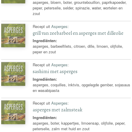
asperges, bloem, boter, grountebouillon, paprikapoeder,
peper, peterselie, selder, spinazie, water, wortelen en
zout
Recept uit
Asperges
:
grill van zeebarbeel en asperges met dilleolie
Ingrediënten:
asperges, barbeelfilets, citroen, dille, limoen, olijfolie,
peper en zout
Recept uit
Asperges
:
sashimi met asperges
Ingrediënten:
asperges, coquilles, inktvis, opgelegde gember, sojasaus
en wasabipasta
Recept uit
Asperges
:
asperges met zalmsteak
Ingrediënten:
asperges, boter, kappertjes, limoensap, olijfolie, peper,
peterselie, zalm met huid en zout