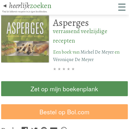
☰
heerlijk
zoeken
◄
Vind de lekkerste recepten in je eigen kookboeken.
Asperges
verrassend veelzijdige
recepten
Een boek van
Michel De Meyer
en
Véronique De Meyer
★
★
★
★
★
Zet op mijn boekenplank
Bestel op Bol.com