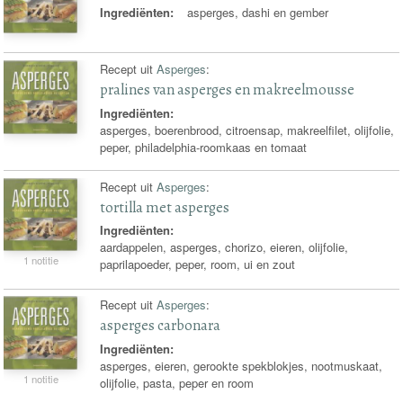
Ingrediënten:
asperges, dashi en gember
Recept uit
Asperges
:
pralines van asperges en makreelmousse
Ingrediënten:
asperges, boerenbrood, citroensap, makreelfilet, olijfolie,
peper, philadelphia-roomkaas en tomaat
Recept uit
Asperges
:
tortilla met asperges
Ingrediënten:
aardappelen, asperges, chorizo, eieren, olijfolie,
1 notitie
paprilapoeder, peper, room, ui en zout
Recept uit
Asperges
:
asperges carbonara
Ingrediënten:
asperges, eieren, gerookte spekblokjes, nootmuskaat,
1 notitie
olijfolie, pasta, peper en room