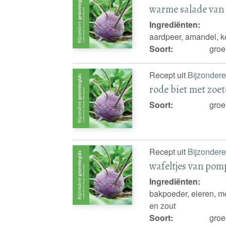
warme salade van 
Ingrediënten:
aardpeer, amandel, ke
Soort:
groe
Recept uit
Bijzondere
rode biet met zoe
Soort:
groe
Recept uit
Bijzondere
wafeltjes van po
Ingrediënten:
bakpoeder, eieren, m
en zout
Soort:
groe