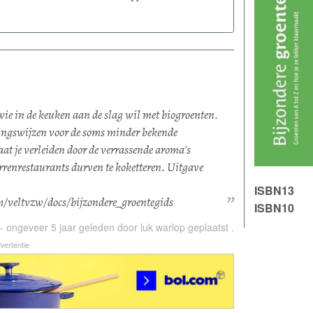
wie in de keuken aan de slag wil met biogroenten.
idingswijzen voor de soms minder bekende
aat je verleiden door de verrassende aroma's
rrenrestaurants durven te koketteren. Uitgave
ISBN13
com/veltvzw/docs/bijzondere_groentegids
ISBN10
-
ongeveer 5 jaar
geleden door
luk warlop
geplaatst .
vertentie