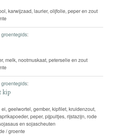
l, karwijzaad, laurier, olijfolie, peper en zout
nte
 groentegids
:
r, melk, nootmuskaat, peterselie en zout
nte
 groentegids
:
t kip
ei, geelwortel, gember, kipfilet, kruidenzout,
aprikapoeder, peper, pijpuitjes, rijstazijn, rode
, sojasaus en sojascheuten
de / groente