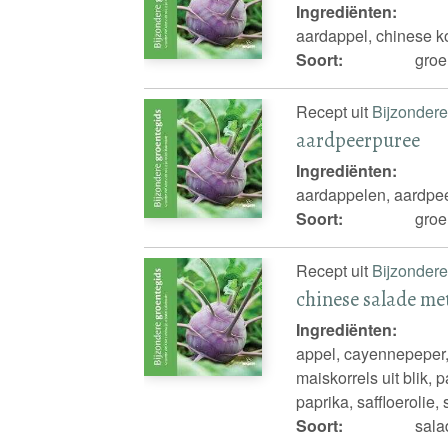
Ingrediënten:
aardappel, chinese koo
Soort:
groe
Recept uit
Bijzondere
aardpeerpuree
Ingrediënten:
aardappelen, aardpee
Soort:
groe
Recept uit
Bijzondere
chinese salade me
Ingrediënten:
appel, cayennepeper, 
maiskorrels uit blik, p
paprika, saffloerolie
Soort:
sala