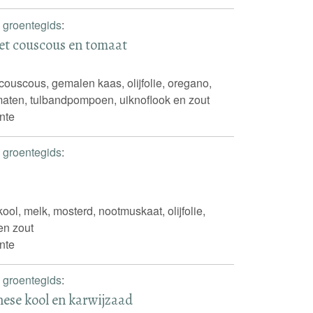
 groentegids
:
et couscous en tomaat
 couscous, gemalen kaas, olijfolie, oregano,
omaten, tulbandpompoen, uiknoflook en zout
nte
 groentegids
:
ol, melk, mosterd, nootmuskaat, olijfolie,
 en zout
nte
 groentegids
:
ese kool en karwijzaad