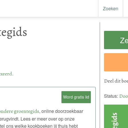
Zoeken
tegids
Ze
xeerd.
Deel
dit bo
Status:
Doo
Word gratis lid
ondere groentegids
, online doorzoekbaar
 terugvindt. Lees er meer over op onze
tel ons welke kookboeken jij thuis hebt