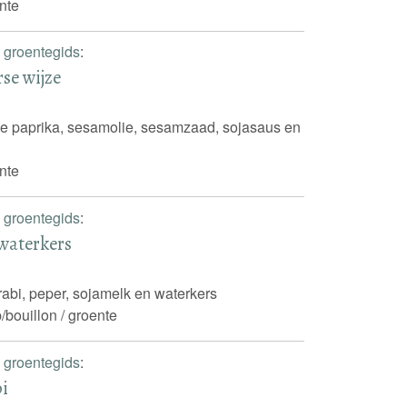
nte
 groentegids
:
rse wijze
de paprika, sesamolie, sesamzaad, sojasaus en
nte
 groentegids
:
waterkers
rabi, peper, sojamelk en waterkers
/bouillon / groente
 groentegids
:
bi