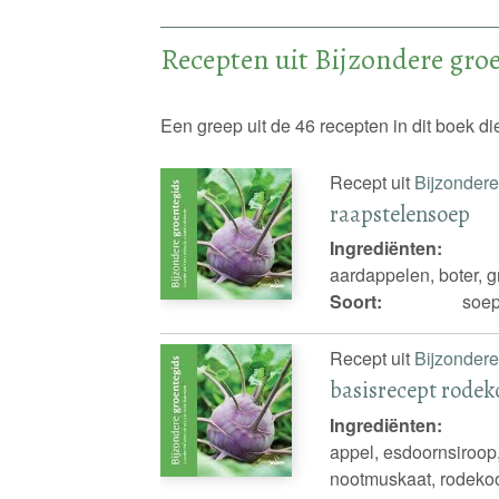
Recepten uit Bijzondere gro
Een greep uit de 46 recepten in dit boek 
Recept uit
Bijzondere
raapstelensoep
Ingrediënten:
aardappelen, boter, gr
Soort:
soep
Recept uit
Bijzondere
basisrecept rodek
Ingrediënten:
appel, esdoornsiroop,
nootmuskaat, rodekool