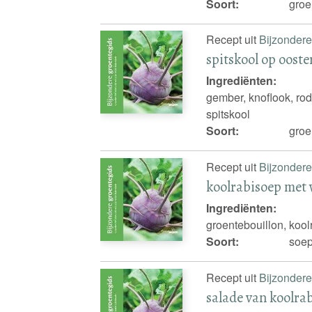
Soort:
groe
Recept uit
Bijzondere
spitskool op ooste
Ingrediënten:
gember, knoflook, ro
spitskool
Soort:
groe
Recept uit
Bijzondere
koolrabisoep met 
Ingrediënten:
groentebouillon, kool
Soort:
soep
Recept uit
Bijzondere
salade van koolra