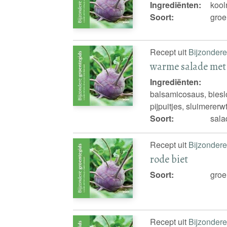
Ingrediënten:
kool
Soort:
groe
Recept uit
Bijzondere
warme salade met 
Ingrediënten:
balsamicosaus, biesloo
pijpuitjes, sluimererw
Soort:
sala
Recept uit
Bijzondere
rode biet
Soort:
groe
Recept uit
Bijzondere