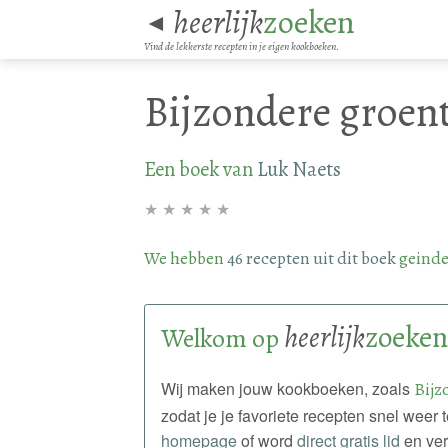
heerlijk
zoeken
◄
Vind de lekkerste recepten in je eigen kookboeken.
Bijzondere groen
Een boek van
Luk Naets
★
★
★
★
★
We hebben
46 recepten uit dit boek
geinde
heerlijk
zoeken
Welkom op
Wij maken jouw kookboeken, zoals
Bijz
zodat je je favoriete recepten snel weer
homepage
of word
direct gratis lid
en ver