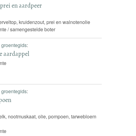
prei en aardpeer
rveltop, kruidenzout, prei en walnotenolie
nte / samengestelde boter
 groentegids
:
te aardappel
nte
 groentegids
:
mpoen
elk, nootmuskaat, olie, pompoen, tarwebloem
nte