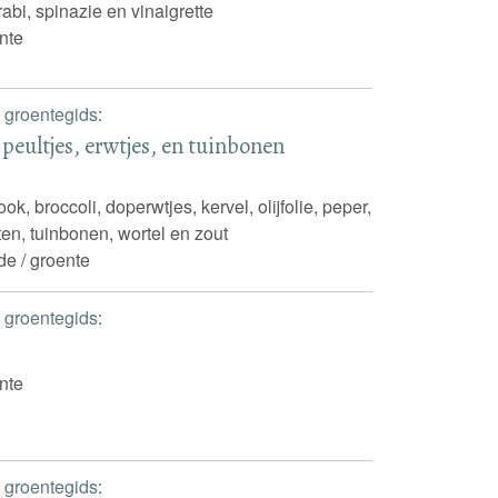
rabi, spinazie en vinaigrette
nte
 groentegids
:
peultjes, erwtjes, en tuinbonen
k, broccoli, doperwtjes, kervel, olijfolie, peper,
ten, tuinbonen, wortel en zout
de / groente
 groentegids
:
nte
 groentegids
: