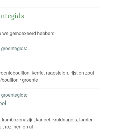
entegids
die we geïndexeerd hebben:
 groentegids
:
oentebouillon, kerrie, raapstelen, rijst en zout
/bouillon / groente
 groentegids
:
ool
 frambozenazijn, kaneel, kruidnagels, laurier,
, rozijnen en ui