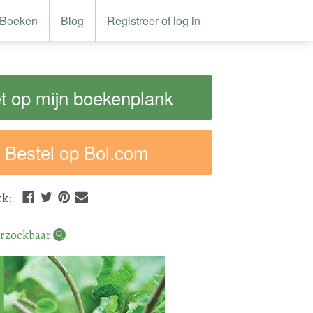
Boeken
Blog
Registreer of log in
t op mijn boekenplank
Bestel op Bol.com
ek
:
rzoekbaar