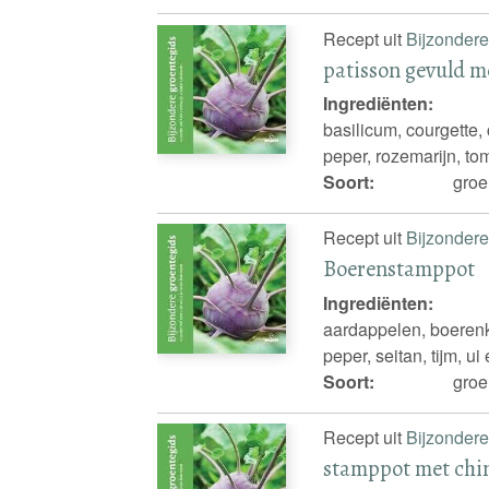
Recept uit
Bijzondere
patisson gevuld m
Ingrediënten:
basilicum, courgette,
peper, rozemarijn, t
Soort:
groe
Recept uit
Bijzondere
Boerenstamppot
Ingrediënten:
aardappelen, boerenko
peper, seitan, tijm, ui
Soort:
groe
Recept uit
Bijzondere
stamppot met chin