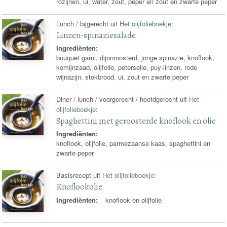
rozijnen, ui, water, zout, peper en zout en zwarte peper
Lunch / bijgerecht uit
Het olijfolieboekje
:
Linzen-spinaziesalade
Ingrediënten:
bouquet garni, dijonmosterd, jonge spinazie, knoflook,
komijnzaad, olijfolie, peterselie, puy-linzen, rode
wijnazijn, stokbrood, ui, zout en zwarte peper
Diner / lunch / voorgerecht / hoofdgerecht uit
Het
olijfolieboekje
:
Spaghettini met geroosterde knoflook en olie
Ingrediënten:
knoflook, olijfolie, parmezaanse kaas, spaghettini en
zwarte peper
Basisrecept uit
Het olijfolieboekje
:
Knoflookolie
Ingrediënten:
knoflook en olijfolie