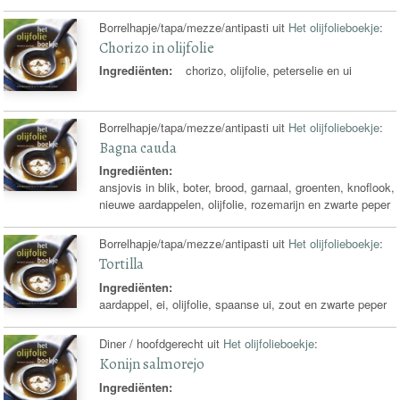
Borrelhapje/tapa/mezze/antipasti uit
Het olijfolieboekje
:
Chorizo in olijfolie
Ingrediënten:
chorizo, olijfolie, peterselie en ui
Borrelhapje/tapa/mezze/antipasti uit
Het olijfolieboekje
:
Bagna cauda
Ingrediënten:
ansjovis in blik, boter, brood, garnaal, groenten, knoflook,
nieuwe aardappelen, olijfolie, rozemarijn en zwarte peper
Borrelhapje/tapa/mezze/antipasti uit
Het olijfolieboekje
:
Tortilla
Ingrediënten:
aardappel, ei, olijfolie, spaanse ui, zout en zwarte peper
Diner / hoofdgerecht uit
Het olijfolieboekje
:
Konijn salmorejo
Ingrediënten: