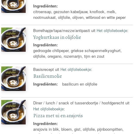
Ingrediënten:
citroensap, gezouten kabeljauw, knoflook, melk,
nootmuskaat, olijfolie, olijven, witbrood en witte peper
Borrelhapje/tapa/mezze/antipasti uit
Het olijfolieboekje
:
Yoghurtkaas in olijfolie
Ingrediënten:
gedroogde chilipeper, griekse schapenmelkyoghurt,
olijfolie, oregano, rozemarijn, tijm en zout
Basisrecept uit
Het olijfolieboekje
:
Basilicumolie
Ingrediënten:
basilicum en olijfolie
Diner / lunch / snack of tussendoortje / hoofdgerecht uit
Het olijfolieboekje
:
Pizza met ui en ansjovis
Ingrediënten:
ansjovis in blik, bloem, gist, olijfolie, pijnboompitten,