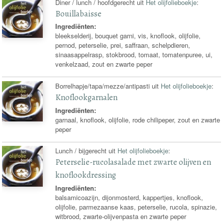
Diner / lunch / hoofdgerecht uit
Het olijfolieboekje
:
Bouillabaisse
Ingrediënten:
bleekselderij, bouquet garni, vis, knoflook, olijfolie,
pernod, peterselie, prei, saffraan, schelpdieren,
sinaasappelrasp, stokbrood, tomaat, tomatenpuree, ui,
venkelzaad, zout en zwarte peper
Borrelhapje/tapa/mezze/antipasti uit
Het olijfolieboekje
:
Knoflookgarnalen
Ingrediënten:
garnaal, knoflook, olijfolie, rode chilipeper, zout en zwarte
peper
Lunch / bijgerecht uit
Het olijfolieboekje
:
Peterselie-rucolasalade met zwarte olijven en
knoflookdressing
Ingrediënten:
balsamicoazijn, dijonmosterd, kappertjes, knoflook,
olijfolie, parmezaanse kaas, peterselie, rucola, spinazie,
witbrood, zwarte-olijvenpasta en zwarte peper