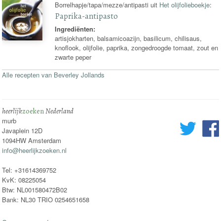
Borrelhapje/tapa/mezze/antipasti uit
Het olijfolieboekje
:
Paprika-antipasto
Ingrediënten:
artisjokharten, balsamicoazijn, basilicum, chilisaus,
knoflook, olijfolie, paprika, zongedroogde tomaat, zout en
zwarte peper
Alle recepten van Beverley Jollands
heerlijk
zoeken
Nederland
murb
Javaplein 12D
1094HW Amsterdam
info@heerlijkzoeken.nl
Tel: +31614369752
KvK: 08225054
Btw: NL001580472B02
Bank: NL30 TRIO 0254651658