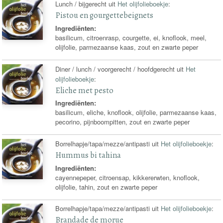
Lunch / bijgerecht uit
Het olijfolieboekje
:
Pistou en gourgettebeignets
Ingrediënten:
basilicum, citroenrasp, courgette, ei, knoflook, meel,
olijfolie, parmezaanse kaas, zout en zwarte peper
Diner / lunch / voorgerecht / hoofdgerecht uit
Het
olijfolieboekje
:
Eliche met pesto
Ingrediënten:
basilicum, eliche, knoflook, olijfolie, parmezaanse kaas,
pecorino, pijnboompitten, zout en zwarte peper
Borrelhapje/tapa/mezze/antipasti uit
Het olijfolieboekje
:
Hummus bi tahina
Ingrediënten:
cayennepeper, citroensap, kikkererwten, knoflook,
olijfolie, tahin, zout en zwarte peper
Borrelhapje/tapa/mezze/antipasti uit
Het olijfolieboekje
:
Brandade de morue