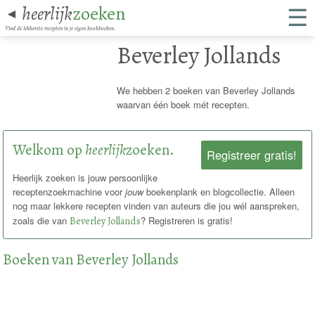
☰
heerlijk
zoeken
◄
Vind de lekkerste recepten in je eigen kookboeken.
Beverley Jollands
We hebben 2 boeken van Beverley Jollands
waarvan één boek mét recepten.
Welkom op
heerlijk
zoeken.
Registreer gratis!
Heerlijk zoeken is jouw persoonlijke
receptenzoekmachine voor
jouw
boekenplank en blogcollectie. Alleen
nog maar lekkere recepten vinden van auteurs die jou wél aanspreken,
zoals die van
Beverley Jollands
? Registreren is gratis!
Boeken van Beverley Jollands