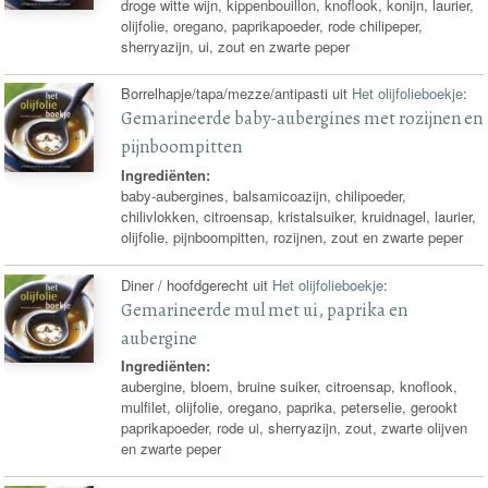
droge witte wijn, kippenbouillon, knoflook, konijn, laurier,
olijfolie, oregano, paprikapoeder, rode chilipeper,
sherryazijn, ui, zout en zwarte peper
Borrelhapje/tapa/mezze/antipasti uit
Het olijfolieboekje
:
Gemarineerde baby-aubergines met rozijnen en
pijnboompitten
Ingrediënten:
baby-aubergines, balsamicoazijn, chilipoeder,
chilivlokken, citroensap, kristalsuiker, kruidnagel, laurier,
olijfolie, pijnboompitten, rozijnen, zout en zwarte peper
Diner / hoofdgerecht uit
Het olijfolieboekje
:
Gemarineerde mul met ui, paprika en
aubergine
Ingrediënten:
aubergine, bloem, bruine suiker, citroensap, knoflook,
mulfilet, olijfolie, oregano, paprika, peterselie, gerookt
paprikapoeder, rode ui, sherryazijn, zout, zwarte olijven
en zwarte peper