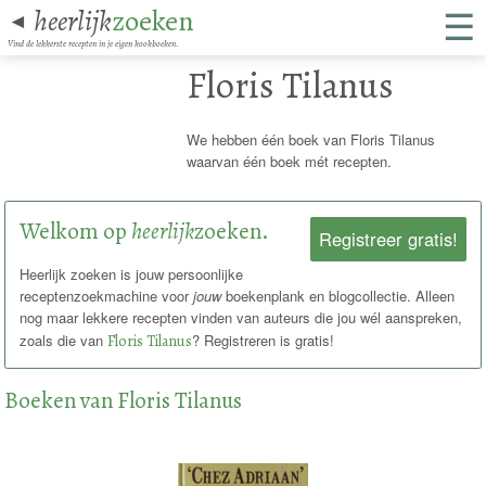
☰
heerlijk
zoeken
◄
Vind de lekkerste recepten in je eigen kookboeken.
Floris Tilanus
We hebben één boek van Floris Tilanus
waarvan één boek mét recepten.
Welkom op
heerlijk
zoeken.
Registreer gratis!
Heerlijk zoeken is jouw persoonlijke
receptenzoekmachine voor
jouw
boekenplank en blogcollectie. Alleen
nog maar lekkere recepten vinden van auteurs die jou wél aanspreken,
zoals die van
Floris Tilanus
? Registreren is gratis!
Boeken van Floris Tilanus