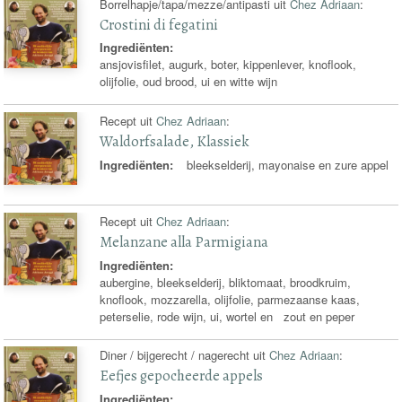
Borrelhapje/tapa/mezze/antipasti uit
Chez Adriaan
:
Crostini di fegatini
Ingrediënten:
ansjovisfilet, augurk, boter, kippenlever, knoflook,
olijfolie, oud brood, ui en witte wijn
Recept uit
Chez Adriaan
:
Waldorfsalade, Klassiek
Ingrediënten:
bleekselderij, mayonaise en zure appel
Recept uit
Chez Adriaan
:
Melanzane alla Parmigiana
Ingrediënten:
aubergine, bleekselderij, bliktomaat, broodkruim,
knoflook, mozzarella, olijfolie, parmezaanse kaas,
peterselie, rode wijn, ui, wortel en zout en peper
Diner / bijgerecht / nagerecht uit
Chez Adriaan
:
Eefjes gepocheerde appels
Ingrediënten: