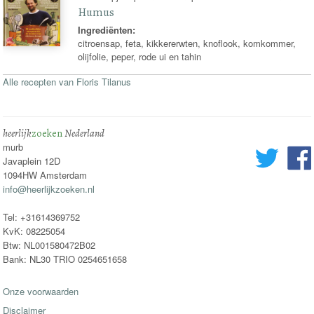
Humus
Ingrediënten:
citroensap, feta, kikkererwten, knoflook, komkommer,
olijfolie, peper, rode ui en tahin
Alle recepten van Floris Tilanus
heerlijk
zoeken
Nederland
murb
Javaplein 12D
1094HW Amsterdam
info@heerlijkzoeken.nl
Tel: +31614369752
KvK: 08225054
Btw: NL001580472B02
Bank: NL30 TRIO 0254651658
Onze voorwaarden
Disclaimer