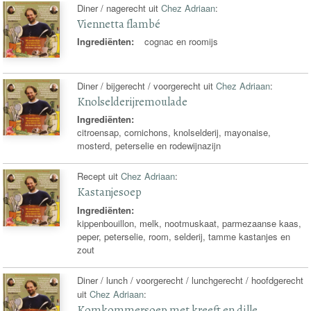
Diner / nagerecht uit
Chez Adriaan
:
Viennetta flambé
Ingrediënten:
cognac en roomijs
Diner / bijgerecht / voorgerecht uit
Chez Adriaan
:
Knolselderijremoulade
Ingrediënten:
citroensap, cornichons, knolselderij, mayonaise,
mosterd, peterselie en rodewijnazijn
Recept uit
Chez Adriaan
:
Kastanjesoep
Ingrediënten:
kippenbouillon, melk, nootmuskaat, parmezaanse kaas,
peper, peterselie, room, selderij, tamme kastanjes en
zout
Diner / lunch / voorgerecht / lunchgerecht / hoofdgerecht
uit
Chez Adriaan
:
Komkommersoep met kreeft en dille