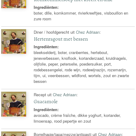
Ingrediënten:
boter, dille, komkommer, rivierkreeftjes, visbouillon en
zure room
Diner / hoofdgerecht uit
Chez Adriaan
:
Hertenragout met bessen
Ingrediënten:
bleekselderij, boter, cranberries, hertebout,
jeneverbessen, knoflook, korianderzaad, kruidnagels,
olijfolie, peper, peterselie, poedersuiker, port,
rodebessengelei, rode wijn, rodewijnazijn, rozemarijn,
tijm, ui, veenbessen, wildfond, wortels, zout en zwarte
bessen
Recept uit
Chez Adriaan
:
Guacamole
Ingrediënten:
avocado, crème fraîche, dikke yoghurt, koriander,
limoensap, rood pepertje en zout
Borrelhapje/tapa/mezze/antipasti uit
Chez Adriaan
: