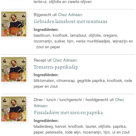
lente-ui, olijfolie en zwarte olijven
Bijgerecht uit
Chez Adriaan
:
Gebraden lamsbout met muntsaus
Ingrediënten:
basilicum, knoflook, lamsbout, olijfolie, oregano,
rozemarijn, suiker, tijm, verse muntblaadjes, wijnazijn en
zout en peper
Recept uit
Chez Adriaan
:
Tomaten-paprikadip
Ingrediënten:
bliktomaten, citroensap, gegrilde paprika, knoflook, rode
peper en zout
Diner / lunch / lunchgerecht / hoofdgerecht uit
Chez
Adriaan
:
Pissaladière met uien en paprika
Ingrediënten:
bladerdeeg, kervel, knoflook, laurier, olijfolie, paprika,
peper, peterselie, rode wijn, rozemarijn, tijm, ui en zout