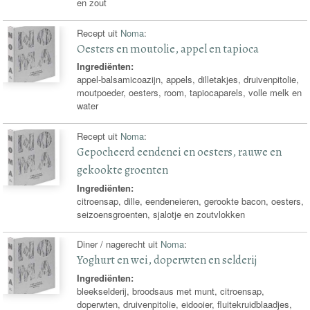
en zout
Recept uit
Noma
:
Oesters en moutolie, appel en tapioca
Ingrediënten:
appel-balsamicoazijn, appels, dilletakjes, druivenpitolie,
moutpoeder, oesters, room, tapiocaparels, volle melk en
water
Recept uit
Noma
:
Gepocheerd eendenei en oesters, rauwe en
gekookte groenten
Ingrediënten:
citroensap, dille, eendeneieren, gerookte bacon, oesters,
seizoensgroenten, sjalotje en zoutvlokken
Diner / nagerecht uit
Noma
:
Yoghurt en wei, doperwten en selderij
Ingrediënten:
bleekselderij, broodsaus met munt, citroensap,
doperwten, druivenpitolie, eidooier, fluitekruidblaadjes,