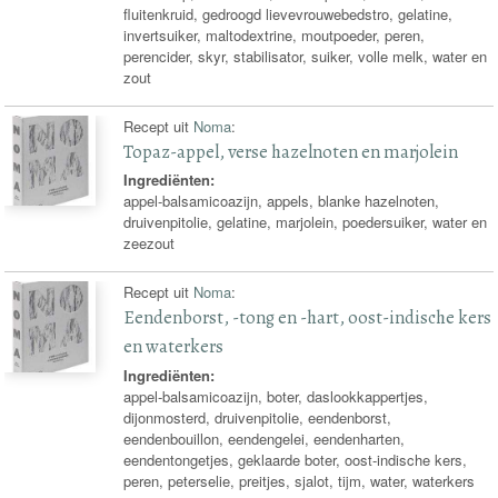
fluitenkruid, gedroogd lievevrouwebedstro, gelatine,
invertsuiker, maltodextrine, moutpoeder, peren,
perencider, skyr, stabilisator, suiker, volle melk, water en
zout
Recept uit
Noma
:
Topaz-appel, verse hazelnoten en marjolein
Ingrediënten:
appel-balsamicoazijn, appels, blanke hazelnoten,
druivenpitolie, gelatine, marjolein, poedersuiker, water en
zeezout
Recept uit
Noma
:
Eendenborst, -tong en -hart, oost-indische kers
en waterkers
Ingrediënten:
appel-balsamicoazijn, boter, daslookkappertjes,
dijonmosterd, druivenpitolie, eendenborst,
eendenbouillon, eendengelei, eendenharten,
eendentongetjes, geklaarde boter, oost-indische kers,
peren, peterselie, preitjes, sjalot, tijm, water, waterkers