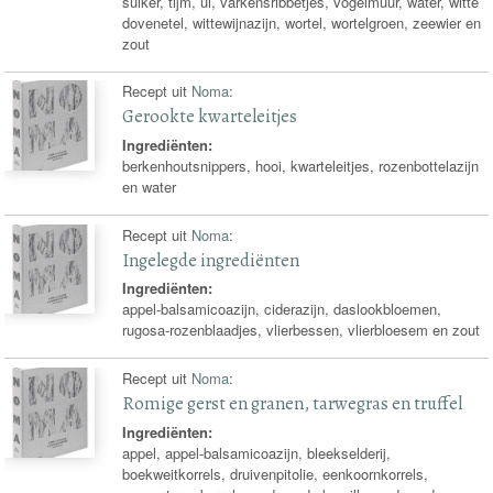
suiker, tijm, ui, varkensribbetjes, vogelmuur, water, witte
dovenetel, wittewijnazijn, wortel, wortelgroen, zeewier en
zout
Recept uit
Noma
:
Gerookte kwarteleitjes
Ingrediënten:
berkenhoutsnippers, hooi, kwarteleitjes, rozenbottelazijn
en water
Recept uit
Noma
:
Ingelegde ingrediënten
Ingrediënten:
appel-balsamicoazijn, ciderazijn, daslookbloemen,
rugosa-rozenblaadjes, vlierbessen, vlierbloesem en zout
Recept uit
Noma
:
Romige gerst en granen, tarwegras en truffel
Ingrediënten:
appel, appel-balsamicoazijn, bleekselderij,
boekweitkorrels, druivenpitolie, eenkoornkorrels,