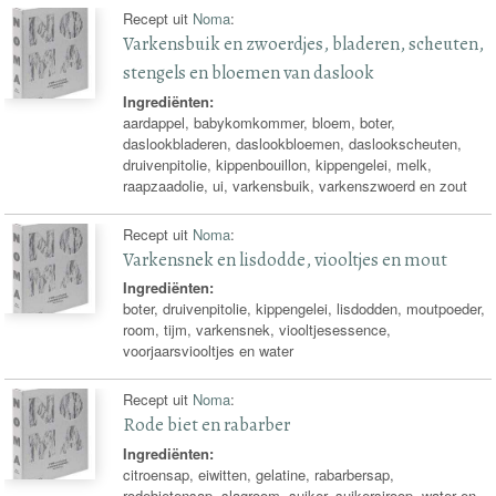
Recept uit
Noma
:
Varkensbuik en zwoerdjes, bladeren, scheuten,
stengels en bloemen van daslook
Ingrediënten:
aardappel, babykomkommer, bloem, boter,
daslookbladeren, daslookbloemen, daslookscheuten,
druivenpitolie, kippenbouillon, kippengelei, melk,
raapzaadolie, ui, varkensbuik, varkenszwoerd en zout
Recept uit
Noma
:
Varkensnek en lisdodde, viooltjes en mout
Ingrediënten:
boter, druivenpitolie, kippengelei, lisdodden, moutpoeder,
room, tijm, varkensnek, viooltjesessence,
voorjaarsviooltjes en water
Recept uit
Noma
:
Rode biet en rabarber
Ingrediënten:
citroensap, eiwitten, gelatine, rabarbersap,
rodebietensap, slagroom, suiker, suikersiroop, water en