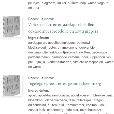
peultjes, slagroom, suiker, suikersiroop, water, yoghurt
en zout
Recept uit
Noma
:
Varkensstaarten en aardappelschillen,
eekhoorntjesbroodolie en houtsnippers
Ingrediënten:
aardappelen, appelhoutsnippers, berkenwijn,
bleekselderij, boter, champignons, donker bier,
druivenpitolie, eekhoorntjesbrood, eiwitten, gedroogde
paddenstoelen, gedroogde verbena, hooi, kippenbouillon,
prei, tijm, ui, varkensstaarten, vitelote-aardappelen, water
en wortel
Recept uit
Noma
:
Ingelegde groenten en gerookt beenmerg
Ingrediënten:
appel, appel-balsamicoazijn, appelbloesem, bleekselderij,
bloemkool, citroenverbena, dille, dilletakjes, dragon,
duizendblad, fluitenkruid, komkommer, koolrabi, look-
zonder-look, ossenmerg, rode biet, rozenbottelazijn,