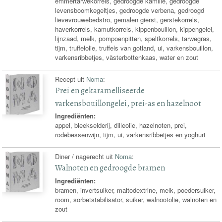
emmertarwekorrels, gedroogde kamille, gedroogde
levensboomkegeltjes, gedroogde verbena, gedroogd
lievevrouwebedstro, gemalen gierst, gerstekorrels,
haverkorrels, kamutkorrels, kippenbouillon, kippengelei,
lijnzaad, melk, pompoenpitten, speltkorrels, tarwegras,
tijm, truffelolie, truffels van gotland, ui, varkensbouillon,
varkensribbetjes, västerbottenkaas, water en zout
Recept uit
Noma
:
Prei en gekaramelliseerde
varkensbouillongelei, prei-as en hazelnoot
Ingrediënten:
appel, bleekselderij, dilleolie, hazelnoten, prei,
rodebessenwijn, tijm, ui, varkensribbetjes en yoghurt
Diner / nagerecht uit
Noma
:
Walnoten en gedroogde bramen
Ingrediënten:
bramen, invertsuiker, maltodextrine, melk, poedersuiker,
room, sorbetstabilisator, suiker, walnootolie, walnoten en
zout