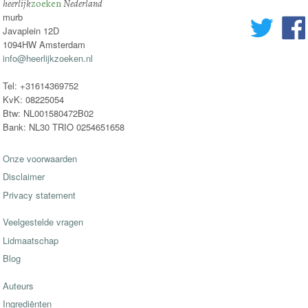
heerlijk
zoeken
Nederland
murb
Javaplein 12D
1094HW Amsterdam
info@heerlijkzoeken.nl
Tel: +31614369752
KvK: 08225054
Btw: NL001580472B02
Bank: NL30 TRIO 0254651658
Onze voorwaarden
Disclaimer
Privacy statement
Veelgestelde vragen
Lidmaatschap
Blog
Auteurs
Ingrediënten