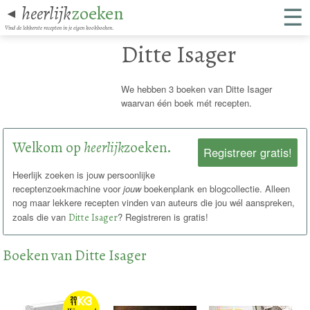
☰
heerlijk
zoeken
◄
Vind de lekkerste recepten in je eigen kookboeken.
Ditte Isager
We hebben 3 boeken van Ditte Isager
waarvan één boek mét recepten.
Welkom op
heerlijk
zoeken.
Registreer gratis!
Heerlijk zoeken is jouw persoonlijke
receptenzoekmachine voor
jouw
boekenplank en blogcollectie. Alleen
nog maar lekkere recepten vinden van auteurs die jou wél aanspreken,
zoals die van
Ditte Isager
? Registreren is gratis!
Boeken van Ditte Isager