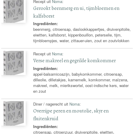
Recept uit
Noma
:
Gerookt beenmerg en ui, tijmbloemen en
kalfsborst
Ingrediënten:
beenmerg, citroensap, daslookkappertjes, druivenpitolie,
eiwitten, kalfsborst, kippenbouillon, peterselie, tijm,
tijmbloempjes, water, zittauer-uien, zout en zoutvlokken
Recept uit
Noma
:
Verse makreel en gegrilde komkommer
Ingrediënten:
appel-balsamicoazijn, babykomkommer, citroensap,
dilleolie, dilletakjes, karnemelk, komkommer, maïzena,
makreel, melk, mierikswortel, oost-indische kers, water
en zout
Diner / nagerecht uit
Noma
:
Overrijpe peren en moutolie, skyr en
fluitenkruid
Ingrediënten:
citroensap, citroenzuur, druivenpitolie, eiwitten,