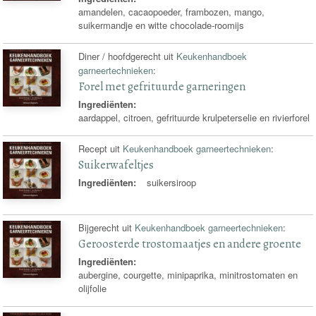
amandelen, cacaopoeder, frambozen, mango,
suikermandje en witte chocolade-roomijs
Diner / hoofdgerecht uit
Keukenhandboek
garneertechnieken
:
Forel met gefrituurde garneringen
Ingrediënten:
aardappel, citroen, gefrituurde krulpeterselie en rivierforel
Recept uit
Keukenhandboek garneertechnieken
:
Suikerwafeltjes
Ingrediënten:
suikersiroop
Bijgerecht uit
Keukenhandboek garneertechnieken
:
Geroosterde trostomaatjes en andere groente
Ingrediënten:
aubergine, courgette, minipaprika, minitrostomaten en
olijfolie