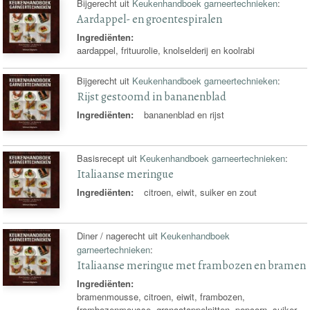
Bijgerecht uit
Keukenhandboek garneertechnieken
:
Aardappel- en groentespiralen
Ingrediënten:
aardappel, frituurolie, knolselderij en koolrabi
Bijgerecht uit
Keukenhandboek garneertechnieken
:
Rijst gestoomd in bananenblad
Ingrediënten:
bananenblad en rijst
Basisrecept uit
Keukenhandboek garneertechnieken
:
Italiaanse meringue
Ingrediënten:
citroen, eiwit, suiker en zout
Diner / nagerecht uit
Keukenhandboek
garneertechnieken
:
Italiaanse meringue met frambozen en bramen
Ingrediënten:
bramenmousse, citroen, eiwit, frambozen,
frambozenmousse, granaatappelpitten, popcorn, suiker