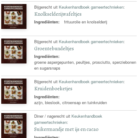
Bijgerecht uit
Keukenhandboek garneertechnieken
:
Knolkselderijwafeltjes
Ingrediënten:
frituurolie en knolselderij
Bijgerecht uit
Keukenhandboek garneertechnieken
:
Groentebundeltjes
Ingrediënten:
groene aspergepunten, peultjes, prosciutto, sperziebonen
en sugarsnaps
Bijgerecht uit
Keukenhandboek garneertechnieken
:
Kruidenboeketjes
Ingrediënten:
azijn, bieslook, citroensap en tuinkruiden
Diner / nagerecht uit
Keukenhandboek
garneertechnieken
:
Suikermandje met ijs en cacao
Ingrediënten: