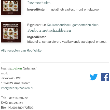
Roomschuim
Ingrediënten:
gelatineblaadjes, munt en slagroom
Bijgerecht uit
Keukenhandboek garneertechnieken
:
Bonbon met schaaldieren
Ingrediënten:
frituurolie, schaaldieren, vastkokende aardappel en zout
Alle recepten van Rob White
heerlijk
zoeken
Nederland
murb
Javaplein 12D
1094HW Amsterdam
info@heerlijkzoeken.nl
Tel: +31614369752
KvK: 08225054
Btw: NL001580472B02