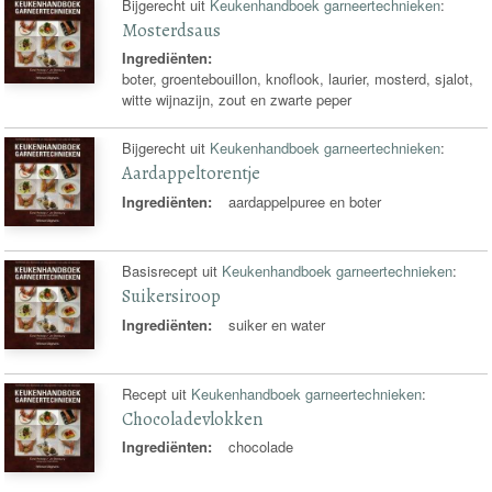
Bijgerecht uit
Keukenhandboek garneertechnieken
:
Mosterdsaus
Ingrediënten:
boter, groentebouillon, knoflook, laurier, mosterd, sjalot,
witte wijnazijn, zout en zwarte peper
Bijgerecht uit
Keukenhandboek garneertechnieken
:
Aardappeltorentje
Ingrediënten:
aardappelpuree en boter
Basisrecept uit
Keukenhandboek garneertechnieken
:
Suikersiroop
Ingrediënten:
suiker en water
Recept uit
Keukenhandboek garneertechnieken
:
Chocoladevlokken
Ingrediënten:
chocolade