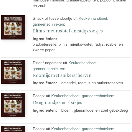
en zout
Snack of tussendoortje uit
Keukenhandboek
garneertechnieken
:
Blini's met rosbief en radijsroosjes
Ingrediënten:
bladpeterselie, blinis, mierikswortel, radijs, rosbief en
zwarte peper
Diner / nagerecht uit
Keukenhandboek
garneertechnieken
:
Roomijs met suikerscherven
Ingrediënten:
amandel, roomijs en suikerscherven
Recept uit
Keukenhandboek garneertechnieken
:
Deegmandjes en -bakjes
Ingrediënten:
bloem, glansmiddel en zoet gebakdeeg
Recept uit
Keukenhandboek garneertechnieken
: