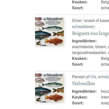
Keuken:
Belg
Soort:
scha
Diner / snack of tuss
schaaldieren
:
Beignets van lang
Ingrediënten:
arachideolie, bloem,
langoustinestaarten,
Keuken:
Belg
Soort:
scha
Recept uit
Vis, schel
Visbouillon
Ingrediënten:
bouq
Keuken:
Inte
Soort:
soep