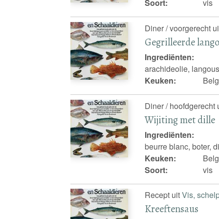
Soort:
vis
Diner / voorgerecht u
Gegrilleerde lang
Ingrediënten:
arachideolie, langous
Keuken:
Belg
Diner / hoofdgerecht 
Wijiting met dille
Ingrediënten:
beurre blanc, boter, di
Keuken:
Belg
Soort:
vis
Recept uit
Vis, schel
Kreeftensaus