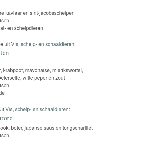
he kaviaar en sint-jacobsschelpen
isch
al- en schelpdieren
e uit
Vis, schelp- en schaaldieren
:
oten
 krabpoot, mayonaise, mierikswortel,
eterselie, witte peper en zout
isch
de
uit
Vis, schelp- en schaaldieren
:
urore
look, boter, japanse saus en tongscharfilet
isch