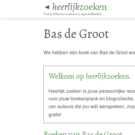
heerlijk
zoeken
◄
Vind de lekkerste recepten in je eigen kookboeken.
Bas de Groot
We hebben één boek van Bas de Groot waa
Welkom op
heerlijk
zoeken.
Heerlijk zoeken is jouw persoonlijke r
voor
jouw
boekenplank en blogcollectie.
van auteurs die jou wél aanspreken, zoa
gratis!
Boeken van Bas de Groot