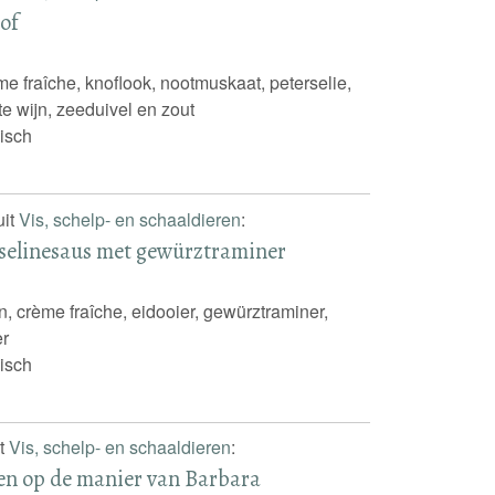
lof
ème fraîche, knoflook, nootmuskaat, peterselie,
tte wijn, zeeduivel en zout
isch
uit
Vis, schelp- en schaaldieren
:
sselinesaus met gewürztraminer
en, crème fraîche, eidooier, gewürztraminer,
er
isch
it
Vis, schelp- en schaaldieren
:
en op de manier van Barbara