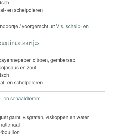
isch
al- en schelpdieren
endoortje / voorgerecht uit
Vis, schelp- en
oustinestaartjes
 cayennepeper, citroen, gembersap,
 sojasaus en zout
isch
al- en schelpdieren
p- en schaaldieren
:
uet garni, visgraten, viskoppen en water
rnationaal
/bouillon