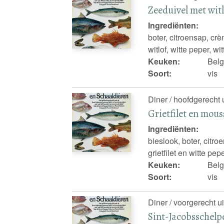
Zeeduivel met wit
Ingrediënten:
boter, citroensap, cr
witlof, witte peper, wi
Keuken:
Belg
Soort:
vis
Diner / hoofdgerecht 
Grietfilet en mou
Ingrediënten:
bieslook, boter, citro
grietfilet en witte pep
Keuken:
Belg
Soort:
vis
Diner / voorgerecht u
Sint-Jacobsschelp