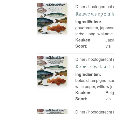
Diner / hoofdgerecht 
Rauwe vis op z'n 
Ingrediënten:
goudbrasem, japans
tarbot, tong, wakame
Keuken:
Jap
Soort:
vis
Diner / hoofdgerecht 
Kabeljauwstaart 
Ingrediënten:
boter, champignonsau
witte peper, witte wij
Keuken:
Belg
Soort:
vis
Diner / hoofdgerecht 