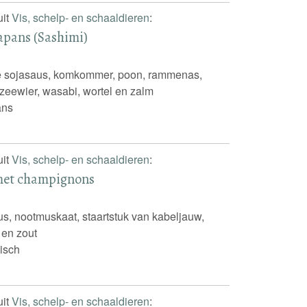
uit
Vis, schelp- en schaaldieren
:
Japans (Sashimi)
e sojasaus, komkommer, poon, rammenas,
 zeewier, wasabi, wortel en zalm
ans
uit
Vis, schelp- en schaaldieren
:
met champignons
s, nootmuskaat, staartstuk van kabeljauw,
n en zout
isch
uit
Vis, schelp- en schaaldieren
: