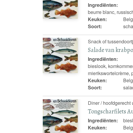
Ingrediënten:
beurre blanc, russisc
Keuken:
Belg
Soort:
scha
Snack of tussendoortj
Salade van krabp
Ingrediënten:
bieslook, komkommer,
mierikswortelcrème, p
Keuken:
Belg
Soort:
sala
Diner / hoofdgerecht 
Tongscharfilets A
Ingrediënten:
bies
Keuken:
Belg