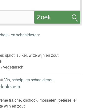
Zoek
recepten
schelp- en schaaldieren
:
r, sjalot, suiker, witte wijn en zout
s
 / vegetarisch
uit
Vis, schelp- en schaaldieren
:
flookroom
crème fraîche, knoflook, mosselen, peterselie,
tte wijn en zout