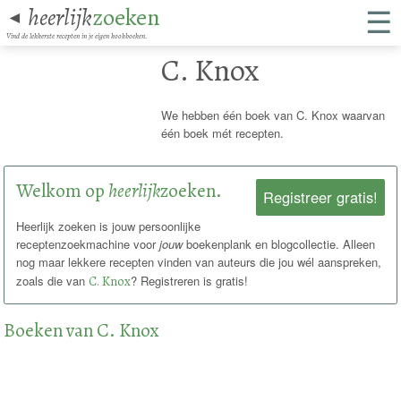
☰
heerlijk
zoeken
◄
Vind de lekkerste recepten in je eigen kookboeken.
C. Knox
We hebben één boek van C. Knox waarvan
één boek mét recepten.
Welkom op
heerlijk
zoeken.
Registreer gratis!
Heerlijk zoeken is jouw persoonlijke
receptenzoekmachine voor
jouw
boekenplank en blogcollectie. Alleen
nog maar lekkere recepten vinden van auteurs die jou wél aanspreken,
zoals die van
C. Knox
? Registreren is gratis!
Boeken van C. Knox