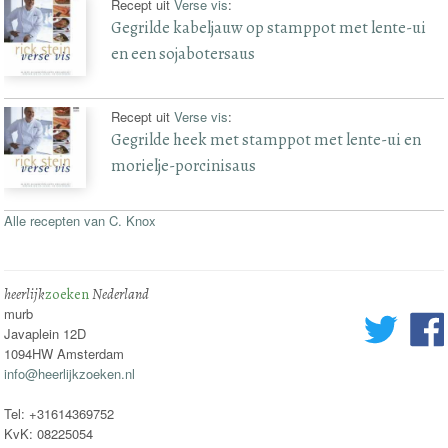
Recept uit
Verse vis
:
Gegrilde kabeljauw op stamppot met lente-ui
en een sojabotersaus
Recept uit
Verse vis
:
Gegrilde heek met stamppot met lente-ui en
morielje-porcinisaus
Alle recepten van C. Knox
heerlijk
zoeken
Nederland
murb
Javaplein 12D
1094HW Amsterdam
info@heerlijkzoeken.nl
Tel: +31614369752
KvK: 08225054