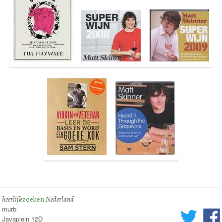
heerlijk
zoeken
Nederland
murb
Javaplein 12D