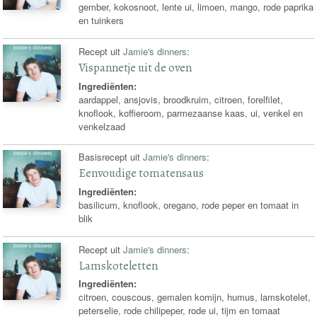
gember, kokosnoot, lente ui, limoen, mango, rode paprika
en tuinkers
Recept uit
Jamie's dinners
:
Vispannetje uit de oven
Ingrediënten:
aardappel, ansjovis, broodkruim, citroen, forelfilet,
knoflook, koffieroom, parmezaanse kaas, ui, venkel en
venkelzaad
Basisrecept uit
Jamie's dinners
:
Eenvoudige tomatensaus
Ingrediënten:
basilicum, knoflook, oregano, rode peper en tomaat in
blik
Recept uit
Jamie's dinners
:
Lamskoteletten
Ingrediënten:
citroen, couscous, gemalen komijn, humus, lamskotelet,
peterselie, rode chilipeper, rode ui, tijm en tomaat