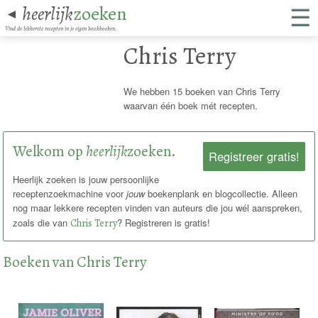
☰
heerlijk
zoeken
◄
Vind de lekkerste recepten in je eigen kookboeken.
Chris Terry
We hebben 15 boeken van Chris Terry
waarvan één boek mét recepten.
Welkom op
heerlijk
zoeken.
Registreer gratis!
Heerlijk zoeken is jouw persoonlijke
receptenzoekmachine voor
jouw
boekenplank en blogcollectie. Alleen
nog maar lekkere recepten vinden van auteurs die jou wél aanspreken,
zoals die van
Chris Terry
? Registreren is gratis!
Boeken van Chris Terry