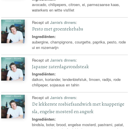
avocado, chilipepers, citroen, ei, parmezaanse kaas,
waterkers en witte visfilet
Recept uit
Jamie's dinners
:
Pesto met groentekebabs
Ingrediënten:
aubergine, champignons, courgette, paprika, pesto, rode
ui en rozemarijn
Recept uit
Jamie's dinners
:
Japanse zaterdagavondsteak
Ingrediënten:
daikon, koriander, lendenbiefstuk, limoen, radijs, rode
chilipeper, sojasaus en tahin
Recept uit
Jamie's dinners
:
De lekkerste rosbiefsandwich met knapperige
sla, engelse mosterd en augurk
Ingrediënten:
bindsla, boter, brood, engelse mosterd, pastrami, patat,