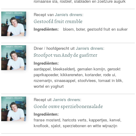
romaanse sla, rosbief, slabladen en zoetzure augurk
Recept van
Jamie's dinners
:
Gestoofd fruit crumble
Ingrediënten:
bloem, boter, gestoofd fruit en suiker
Diner / hoofdgerecht uit
Jamie's dinners
:
Stoofpot van Andy de gasfitter
Ingrediënten:
aardappel, bleekselderij, gemalen komijn, gerookt
paprikapoeder, kikkererwten, koriander, rode ui,
rozemarijn, sinaasappel, stoofvlees, tomaat in blik,
wortel en yoghurt
Recept uit
Jamie's dinners
:
Goede ouwe sperziebonensalade
Ingrediënten:
franse mosterd, haricots verts, kappertjes, kervel,
knoflook, sjalot, sperziebonen en witte wijnazijn