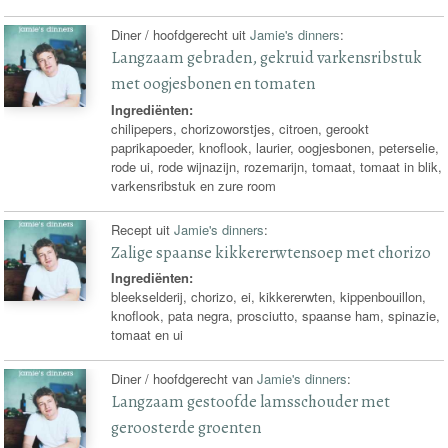
Diner / hoofdgerecht uit
Jamie's dinners
:
Langzaam gebraden, gekruid varkensribstuk
met oogjesbonen en tomaten
Ingrediënten:
chilipepers, chorizoworstjes, citroen, gerookt
paprikapoeder, knoflook, laurier, oogjesbonen, peterselie,
rode ui, rode wijnazijn, rozemarijn, tomaat, tomaat in blik,
varkensribstuk en zure room
Recept uit
Jamie's dinners
:
Zalige spaanse kikkererwtensoep met chorizo
Ingrediënten:
bleekselderij, chorizo, ei, kikkererwten, kippenbouillon,
knoflook, pata negra, prosciutto, spaanse ham, spinazie,
tomaat en ui
Diner / hoofdgerecht van
Jamie's dinners
:
Langzaam gestoofde lamsschouder met
geroosterde groenten