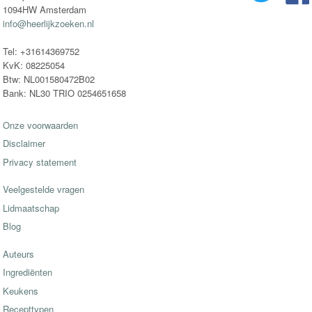
1094HW Amsterdam
info@heerlijkzoeken.nl
Tel: +31614369752
KvK: 08225054
Btw: NL001580472B02
Bank: NL30 TRIO 0254651658
Onze voorwaarden
Disclaimer
Privacy statement
Veelgestelde vragen
Lidmaatschap
Blog
Auteurs
Ingrediënten
Keukens
Recepttypen