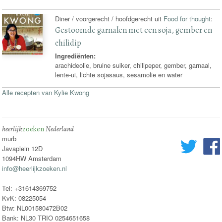
Diner / voorgerecht / hoofdgerecht uit
Food for thought
:
Gestoomde garnalen met een soja, gember en
chilidip
Ingrediënten:
arachideolie, bruine suiker, chilipeper, gember, garnaal,
lente-ui, lichte sojasaus, sesamolie en water
Alle recepten van Kylie Kwong
heerlijk
zoeken
Nederland
murb
Javaplein 12D
1094HW Amsterdam
info@heerlijkzoeken.nl
Tel: +31614369752
KvK: 08225054
Btw: NL001580472B02
Bank: NL30 TRIO 0254651658