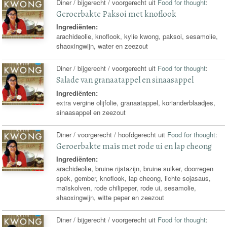
Diner / bijgerecht / voorgerecht uit
Food for thought
:
Geroerbakte Paksoi met knoflook
Ingrediënten:
arachideolie, knoflook, kylie kwong, paksoi, sesamolie,
shaoxingwijn, water en zeezout
Diner / bijgerecht / voorgerecht uit
Food for thought
:
Salade van granaatappel en sinaasappel
Ingrediënten:
extra vergine olijfolie, granaatappel, korianderblaadjes,
sinaasappel en zeezout
Diner / voorgerecht / hoofdgerecht uit
Food for thought
:
Geroerbakte maïs met rode ui en lap cheong
Ingrediënten:
arachideolie, bruine rijstazijn, bruine suiker, doorregen
spek, gember, knoflook, lap cheong, lichte sojasaus,
maïskolven, rode chilipeper, rode ui, sesamolie,
shaoxingwijn, witte peper en zeezout
Diner / bijgerecht / voorgerecht uit
Food for thought
: