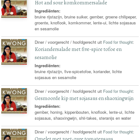
Hot and sour komkommersalade
Ingrediënten:
bruine rijstazijn, bruine suiker, gember, groene chilipeper,
groente, knoflook, komkommer, lente-ui, lichte sojasaus
en sesamolie
Diner / voorgerecht / hoofdgerecht uit
Food for thought
:
Koriandersalade met five-spice tofoe en
sesamolie
Ingrediënten:
bruine rijstazijn, five-spicetofoe, koriander, lichte
sojasaus en sesamolie
Diner / voorgerecht / hoofdgerecht uit
Food for thought
:
Gesmoorde kip met sojasaus en shaoxingwijn
Ingrediënten:
gember, honing, kippenbouten, knoflook, lente-ui, lichte
sojasaus, shaoxingwijn, shii-takes, steranijs en water
Diner / voorgerecht / hoofdgerecht uit
Food for thought
:
Omelet met zoet-zure tomatensaus