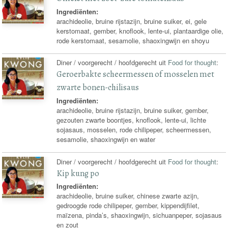
Ingrediënten:
arachideolie, bruine rijstazijn, bruine suiker, ei, gele
kerstomaat, gember, knoflook, lente-ui, plantaardige olie,
rode kerstomaat, sesamolie, shaoxingwijn en shoyu
Diner / voorgerecht / hoofdgerecht uit
Food for thought
:
Geroerbakte scheermessen of mosselen met
zwarte bonen-chilisaus
Ingrediënten:
arachideolie, bruine rijstazijn, bruine suiker, gember,
gezouten zwarte boontjes, knoflook, lente-ui, lichte
sojasaus, mosselen, rode chilipeper, scheermessen,
sesamolie, shaoxingwijn en water
Diner / voorgerecht / hoofdgerecht uit
Food for thought
:
Kip kung po
Ingrediënten:
arachideolie, bruine suiker, chinese zwarte azijn,
gedroogde rode chilipeper, gember, kippendijfilet,
maïzena, pinda’s, shaoxingwijn, sichuanpeper, sojasaus
en zout