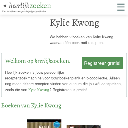
☰
heerlijk
zoeken
◄
Vind de lekkerste recepten in je eigen kookboeken.
Kylie Kwong
We hebben 2 boeken van Kylie Kwong
waarvan één boek mét recepten.
Welkom op
heerlijk
zoeken.
Registreer gratis!
Heerlijk zoeken is jouw persoonlijke
receptenzoekmachine voor
jouw
boekenplank en blogcollectie. Alleen
nog maar lekkere recepten vinden van auteurs die jou wél aanspreken,
zoals die van
Kylie Kwong
? Registreren is gratis!
Boeken van Kylie Kwong