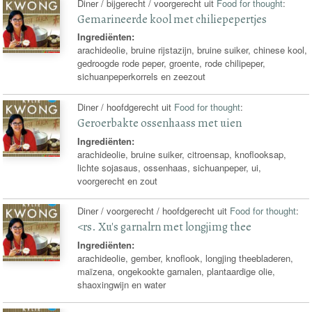
Diner / bijgerecht / voorgerecht uit
Food for thought
:
Gemarineerde kool met chiliepepertjes
Ingrediënten:
arachideolie, bruine rijstazijn, bruine suiker, chinese kool,
gedroogde rode peper, groente, rode chilipeper,
sichuanpeperkorrels en zeezout
Diner / hoofdgerecht uit
Food for thought
:
Geroerbakte ossenhaass met uien
Ingrediënten:
arachideolie, bruine suiker, citroensap, knoflooksap,
lichte sojasaus, ossenhaas, sichuanpeper, ui,
voorgerecht en zout
Diner / voorgerecht / hoofdgerecht uit
Food for thought
:
<rs. Xu's garnalrn met longjimg thee
Ingrediënten:
arachideolie, gember, knoflook, longjing theebladeren,
maïzena, ongekookte garnalen, plantaardige olie,
shaoxingwijn en water