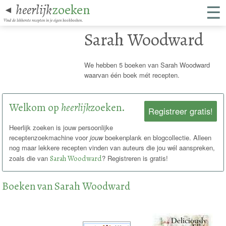
☰
heerlijk
zoeken
◄
Vind de lekkerste recepten in je eigen kookboeken.
Sarah Woodward
We hebben 5 boeken van Sarah Woodward
waarvan één boek mét recepten.
Welkom op
heerlijk
zoeken.
Registreer gratis!
Heerlijk zoeken is jouw persoonlijke
receptenzoekmachine voor
jouw
boekenplank en blogcollectie. Alleen
nog maar lekkere recepten vinden van auteurs die jou wél aanspreken,
zoals die van
Sarah Woodward
? Registreren is gratis!
Boeken van Sarah Woodward