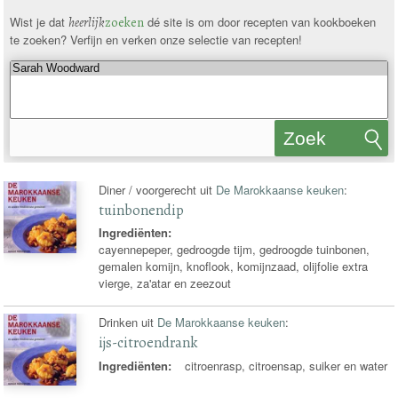
Wist je dat
heerlijk
zoeken
dé site is om door recepten van kookboeken
te zoeken? Verfijn en verken onze selectie van recepten!
Zoek
recepten
Diner / voorgerecht uit
De Marokkaanse keuken
:
tuinbonendip
Ingrediënten:
cayennepeper, gedroogde tijm, gedroogde tuinbonen,
gemalen komijn, knoflook, komijnzaad, olijfolie extra
vierge, za'atar en zeezout
Drinken uit
De Marokkaanse keuken
:
ijs-citroendrank
Ingrediënten:
citroenrasp, citroensap, suiker en water