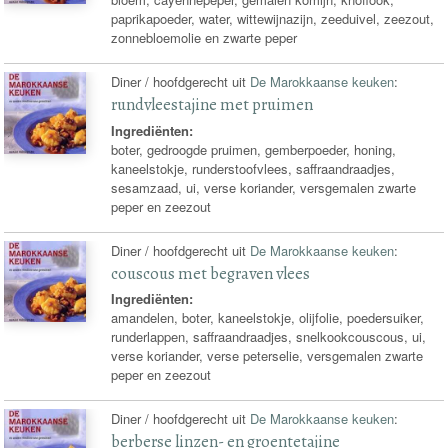
paprikapoeder, water, wittewijnazijn, zeeduivel, zeezout,
zonnebloemolie en zwarte peper
Diner / hoofdgerecht uit
De Marokkaanse keuken
:
rundvleestajine met pruimen
Ingrediënten:
boter, gedroogde pruimen, gemberpoeder, honing,
kaneelstokje, runderstoofvlees, saffraandraadjes,
sesamzaad, ui, verse koriander, versgemalen zwarte
peper en zeezout
Diner / hoofdgerecht uit
De Marokkaanse keuken
:
couscous met begraven vlees
Ingrediënten:
amandelen, boter, kaneelstokje, olijfolie, poedersuiker,
runderlappen, saffraandraadjes, snelkookcouscous, ui,
verse koriander, verse peterselie, versgemalen zwarte
peper en zeezout
Diner / hoofdgerecht uit
De Marokkaanse keuken
:
berberse linzen- en groentetajine