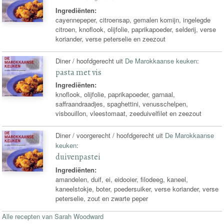
Ingrediënten:
cayennepeper, citroensap, gemalen komijn, ingelegde
citroen, knoflook, olijfolie, paprikapoeder, selderij, verse
koriander, verse peterselie en zeezout
Diner / hoofdgerecht uit
De Marokkaanse keuken
:
pasta met vis
Ingrediënten:
knoflook, olijfolie, paprikapoeder, garnaal,
saffraandraadjes, spaghettini, venusschelpen,
visbouillon, vleestomaat, zeeduivelfilet en zeezout
Diner / voorgerecht / hoofdgerecht uit
De Marokkaanse
keuken
:
duivenpastei
Ingrediënten:
amandelen, duif, ei, eidooier, filodeeg, kaneel,
kaneelstokje, boter, poedersuiker, verse koriander, verse
peterselie, zout en zwarte peper
Alle recepten van Sarah Woodward