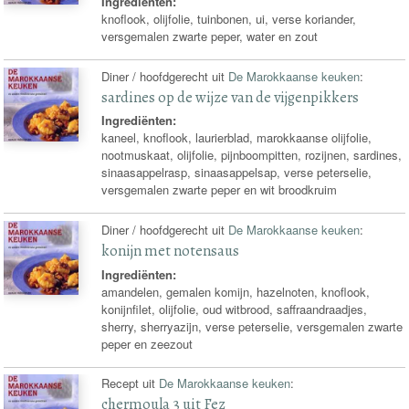
Ingrediënten:
knoflook, olijfolie, tuinbonen, ui, verse koriander,
versgemalen zwarte peper, water en zout
Diner / hoofdgerecht uit
De Marokkaanse keuken
:
sardines op de wijze van de vijgenpikkers
Ingrediënten:
kaneel, knoflook, laurierblad, marokkaanse olijfolie,
nootmuskaat, olijfolie, pijnboompitten, rozijnen, sardines,
sinaasappelrasp, sinaasappelsap, verse peterselie,
versgemalen zwarte peper en wit broodkruim
Diner / hoofdgerecht uit
De Marokkaanse keuken
:
konijn met notensaus
Ingrediënten:
amandelen, gemalen komijn, hazelnoten, knoflook,
konijnfilet, olijfolie, oud witbrood, saffraandraadjes,
sherry, sherryazijn, verse peterselie, versgemalen zwarte
peper en zeezout
Recept uit
De Marokkaanse keuken
:
chermoula 3 uit Fez