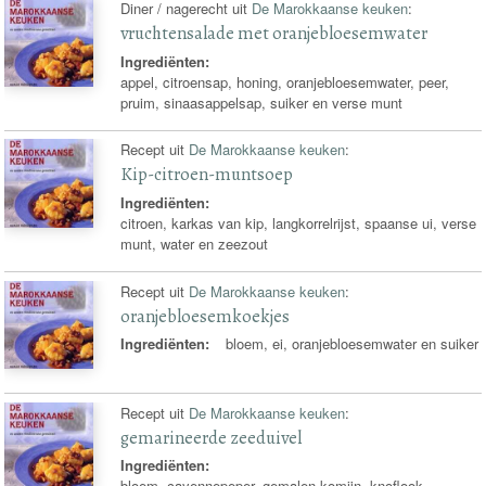
Diner / nagerecht uit
De Marokkaanse keuken
:
vruchtensalade met oranjebloesemwater
Ingrediënten:
appel, citroensap, honing, oranjebloesemwater, peer,
pruim, sinaasappelsap, suiker en verse munt
Recept uit
De Marokkaanse keuken
:
Kip-citroen-muntsoep
Ingrediënten:
citroen, karkas van kip, langkorrelrijst, spaanse ui, verse
munt, water en zeezout
Recept uit
De Marokkaanse keuken
:
oranjebloesemkoekjes
Ingrediënten:
bloem, ei, oranjebloesemwater en suiker
Recept uit
De Marokkaanse keuken
:
gemarineerde zeeduivel
Ingrediënten:
bloem, cayennepeper, gemalen komijn, knoflook,