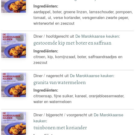
Ingrediënten:
aardappel, boter, groene linzen, lamsschouder, pompoen,
tomaat, ui, verse koriander, versgemalen zwarte peper,
winterwortel en zeezout
Diner / hoofdgerecht uit
De Marokkaanse keuken
:
gestoomde kip met boter en saffraan
Ingrediënten:
citroen, kip, komijnzaad, boter, saffraandraadjes en
zeezout
Diner / nagerecht uit
De Marokkaanse keuken
:
granita van watermeloen
Ingrediënten:
citroensap, fijne suiker, kaneel, oranjebloesemwater,
water en watermeloen
Diner / bijgerecht / voorgerecht uit
De Marokkaanse
keuken
:
tuinbonen met koriander