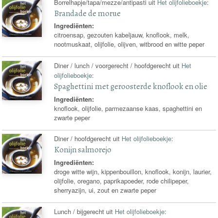
Borrelhapje/tapa/mezze/antipasti uit
Het olijfolieboekje
:
Brandade de morue
Ingrediënten:
citroensap, gezouten kabeljauw, knoflook, melk,
nootmuskaat, olijfolie, olijven, witbrood en witte peper
Diner / lunch / voorgerecht / hoofdgerecht uit
Het
olijfolieboekje
:
Spaghettini met geroosterde knoflook en olie
Ingrediënten:
knoflook, olijfolie, parmezaanse kaas, spaghettini en
zwarte peper
Diner / hoofdgerecht uit
Het olijfolieboekje
:
Konijn salmorejo
Ingrediënten:
droge witte wijn, kippenbouillon, knoflook, konijn, laurier,
olijfolie, oregano, paprikapoeder, rode chilipeper,
sherryazijn, ui, zout en zwarte peper
Lunch / bijgerecht uit
Het olijfolieboekje
: