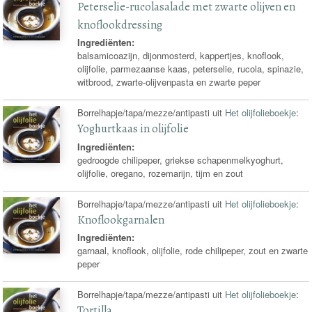
Peterselie-rucolasalade met zwarte olijven en
knoflookdressing
Ingrediënten:
balsamicoazijn, dijonmosterd, kappertjes, knoflook,
olijfolie, parmezaanse kaas, peterselie, rucola, spinazie,
witbrood, zwarte-olijvenpasta en zwarte peper
Borrelhapje/tapa/mezze/antipasti uit
Het olijfolieboekje
:
Yoghurtkaas in olijfolie
Ingrediënten:
gedroogde chilipeper, griekse schapenmelkyoghurt,
olijfolie, oregano, rozemarijn, tijm en zout
Borrelhapje/tapa/mezze/antipasti uit
Het olijfolieboekje
:
Knoflookgarnalen
Ingrediënten:
garnaal, knoflook, olijfolie, rode chilipeper, zout en zwarte
peper
Borrelhapje/tapa/mezze/antipasti uit
Het olijfolieboekje
:
Tortilla