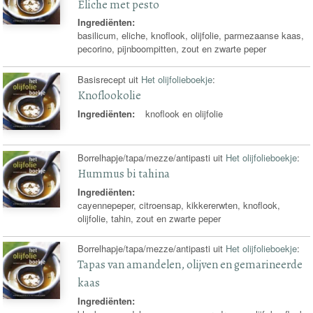
Eliche met pesto
Ingrediënten:
basilicum, eliche, knoflook, olijfolie, parmezaanse kaas,
pecorino, pijnboompitten, zout en zwarte peper
Basisrecept uit
Het olijfolieboekje
:
Knoflookolie
Ingrediënten:
knoflook en olijfolie
Borrelhapje/tapa/mezze/antipasti uit
Het olijfolieboekje
:
Hummus bi tahina
Ingrediënten:
cayennepeper, citroensap, kikkererwten, knoflook,
olijfolie, tahin, zout en zwarte peper
Borrelhapje/tapa/mezze/antipasti uit
Het olijfolieboekje
:
Tapas van amandelen, olijven en gemarineerde
kaas
Ingrediënten: