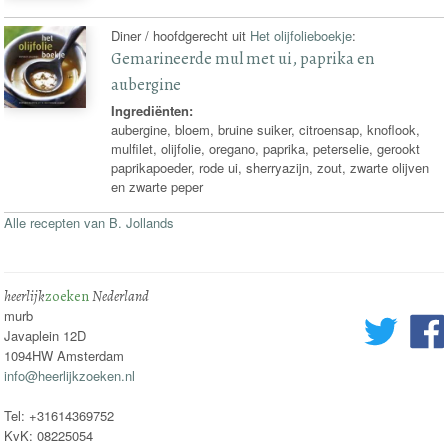
Diner / hoofdgerecht uit
Het olijfolieboekje
:
Gemarineerde mul met ui, paprika en
aubergine
Ingrediënten:
aubergine, bloem, bruine suiker, citroensap, knoflook,
mulfilet, olijfolie, oregano, paprika, peterselie, gerookt
paprikapoeder, rode ui, sherryazijn, zout, zwarte olijven
en zwarte peper
Alle recepten van B. Jollands
heerlijk
zoeken
Nederland
murb
Javaplein 12D
1094HW Amsterdam
info@heerlijkzoeken.nl
Tel: +31614369752
KvK: 08225054