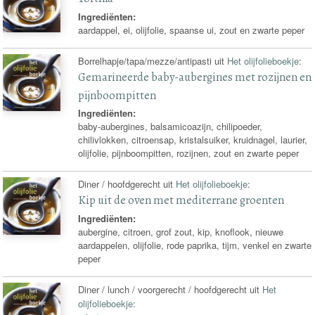
Ingrediënten:
aardappel, ei, olijfolie, spaanse ui, zout en zwarte peper
Borrelhapje/tapa/mezze/antipasti uit
Het olijfolieboekje
:
Gemarineerde baby-aubergines met rozijnen en
pijnboompitten
Ingrediënten:
baby-aubergines, balsamicoazijn, chilipoeder,
chilivlokken, citroensap, kristalsuiker, kruidnagel, laurier,
olijfolie, pijnboompitten, rozijnen, zout en zwarte peper
Diner / hoofdgerecht uit
Het olijfolieboekje
:
Kip uit de oven met mediterrane groenten
Ingrediënten:
aubergine, citroen, grof zout, kip, knoflook, nieuwe
aardappelen, olijfolie, rode paprika, tijm, venkel en zwarte
peper
Diner / lunch / voorgerecht / hoofdgerecht uit
Het
olijfolieboekje
: