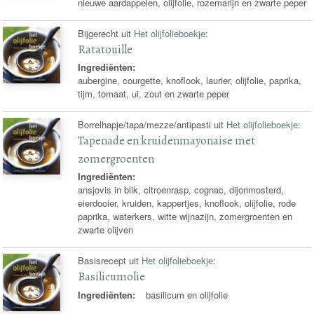
nieuwe aardappelen, olijfolie, rozemarijn en zwarte peper
Bijgerecht uit
Het olijfolieboekje
:
Ratatouille
Ingrediënten:
aubergine, courgette, knoflook, laurier, olijfolie, paprika,
tijm, tomaat, ui, zout en zwarte peper
Borrelhapje/tapa/mezze/antipasti uit
Het olijfolieboekje
:
Tapenade en kruidenmayonaise met
zomergroenten
Ingrediënten:
ansjovis in blik, citroenrasp, cognac, dijonmosterd,
eierdooier, kruiden, kappertjes, knoflook, olijfolie, rode
paprika, waterkers, witte wijnazijn, zomergroenten en
zwarte olijven
Basisrecept uit
Het olijfolieboekje
:
Basilicumolie
Ingrediënten:
basilicum en olijfolie