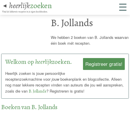
☰
heerlijk
zoeken
◄
Vind de lekkerste recepten in je eigen kookboeken.
B. Jollands
We hebben 2 boeken van B. Jollands waarvan
één boek mét recepten.
Welkom op
heerlijk
zoeken.
Registreer gratis!
Heerlijk zoeken is jouw persoonlijke
receptenzoekmachine voor
jouw
boekenplank en blogcollectie. Alleen
nog maar lekkere recepten vinden van auteurs die jou wél aanspreken,
zoals die van
B. Jollands
? Registreren is gratis!
Boeken van B. Jollands