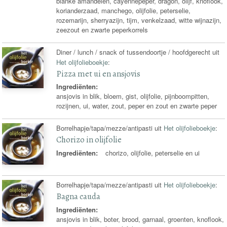
blanke amandelen, cayennepeper, dragon, olijf, knoflook,
korianderzaad, manchego, olijfolie, peterselie,
rozemarijn, sherryazijn, tijm, venkelzaad, witte wijnazijn,
zeezout en zwarte peperkorrels
Diner / lunch / snack of tussendoortje / hoofdgerecht uit
Het olijfolieboekje
:
Pizza met ui en ansjovis
Ingrediënten:
ansjovis in blik, bloem, gist, olijfolie, pijnboompitten,
rozijnen, ui, water, zout, peper en zout en zwarte peper
Borrelhapje/tapa/mezze/antipasti uit
Het olijfolieboekje
:
Chorizo in olijfolie
Ingrediënten:
chorizo, olijfolie, peterselie en ui
Borrelhapje/tapa/mezze/antipasti uit
Het olijfolieboekje
:
Bagna cauda
Ingrediënten:
ansjovis in blik, boter, brood, garnaal, groenten, knoflook,