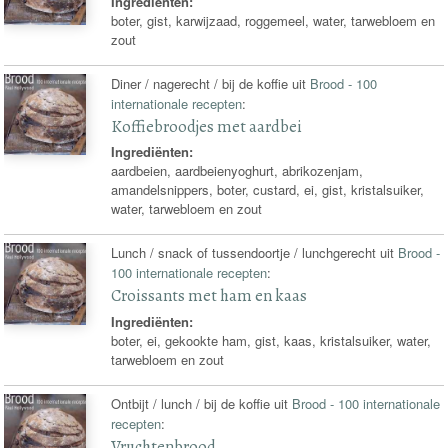
Ingrediënten:
boter, gist, karwijzaad, roggemeel, water, tarwebloem en
zout
Diner / nagerecht / bij de koffie uit
Brood - 100
internationale recepten
:
Koffiebroodjes met aardbei
Ingrediënten:
aardbeien, aardbeienyoghurt, abrikozenjam,
amandelsnippers, boter, custard, ei, gist, kristalsuiker,
water, tarwebloem en zout
Lunch / snack of tussendoortje / lunchgerecht uit
Brood -
100 internationale recepten
:
Croissants met ham en kaas
Ingrediënten:
boter, ei, gekookte ham, gist, kaas, kristalsuiker, water,
tarwebloem en zout
Ontbijt / lunch / bij de koffie uit
Brood - 100 internationale
recepten
:
Vruchtenbrood