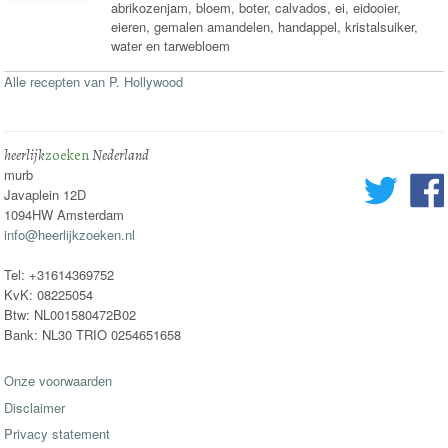
abrikozenjam, bloem, boter, calvados, ei, eidooier,
eieren, gemalen amandelen, handappel, kristalsuiker,
water en tarwebloem
Alle recepten van P. Hollywood
heerlijk
zoeken
Nederland
murb
Javaplein 12D
1094HW Amsterdam
info@heerlijkzoeken.nl
Tel: +31614369752
KvK: 08225054
Btw: NL001580472B02
Bank: NL30 TRIO 0254651658
Onze voorwaarden
Disclaimer
Privacy statement