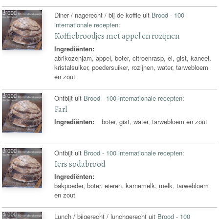
Diner / nagerecht / bij de koffie uit
Brood - 100
internationale recepten
:
Koffiebroodjes met appel en rozijnen
Ingrediënten:
abrikozenjam, appel, boter, citroenrasp, ei, gist, kaneel,
kristalsuiker, poedersuiker, rozijnen, water, tarwebloem
en zout
Ontbijt uit
Brood - 100 internationale recepten
:
Farl
Ingrediënten:
boter, gist, water, tarwebloem en zout
Ontbijt uit
Brood - 100 internationale recepten
:
Iers sodabrood
Ingrediënten:
bakpoeder, boter, eieren, karnemelk, melk, tarwebloem
en zout
Lunch / bijgerecht / lunchgerecht uit
Brood - 100