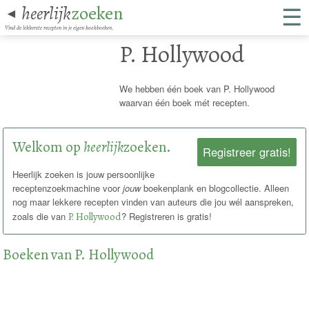
☰
heerlijk
zoeken
◄
Vind de lekkerste recepten in je eigen kookboeken.
P. Hollywood
We hebben één boek van P. Hollywood
waarvan één boek mét recepten.
Welkom op
heerlijk
zoeken.
Registreer gratis!
Heerlijk zoeken is jouw persoonlijke
receptenzoekmachine voor
jouw
boekenplank en blogcollectie. Alleen
nog maar lekkere recepten vinden van auteurs die jou wél aanspreken,
zoals die van
P. Hollywood
? Registreren is gratis!
Boeken van P. Hollywood