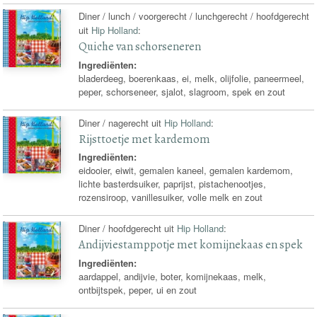
Diner / lunch / voorgerecht / lunchgerecht / hoofdgerecht
uit
Hip Holland
:
Quiche van schorseneren
Ingrediënten:
bladerdeeg, boerenkaas, ei, melk, olijfolie, paneermeel,
peper, schorseneer, sjalot, slagroom, spek en zout
Diner / nagerecht uit
Hip Holland
:
Rijsttoetje met kardemom
Ingrediënten:
eidooier, eiwit, gemalen kaneel, gemalen kardemom,
lichte basterdsuiker, paprijst, pistachenootjes,
rozensiroop, vanillesuiker, volle melk en zout
Diner / hoofdgerecht uit
Hip Holland
:
Andijviestamppotje met komijnekaas en spek
Ingrediënten:
aardappel, andijvie, boter, komijnekaas, melk,
ontbijtspek, peper, ui en zout