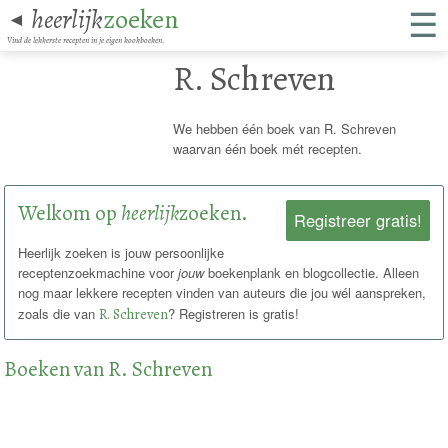
☰
heerlijk
zoeken
◄
Vind de lekkerste recepten in je eigen kookboeken.
R. Schreven
We hebben één boek van R. Schreven
waarvan één boek mét recepten.
Welkom op
heerlijk
zoeken.
Registreer gratis!
Heerlijk zoeken is jouw persoonlijke
receptenzoekmachine voor
jouw
boekenplank en blogcollectie. Alleen
nog maar lekkere recepten vinden van auteurs die jou wél aanspreken,
zoals die van
R. Schreven
? Registreren is gratis!
Boeken van R. Schreven