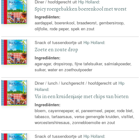
Diner / hoofdgerecht uit
Hip Holland
:
Spicy roergebakken boerenkool met worst
Ingrediënten:
aardappel, boerenkool, braadworst, gembersiroop,
olijfolie, rode peper, spek en zout
Snack of tussendoortje uit
Hip Holland
:
Zoete en zoute drop
Ingrediënten:
agar-agar, dropsiroop, fijne tafelsuiker, salmiakpoeder,
suiker, water en zoethoutpoeder
Diner / lunch / lunchgerecht / hoofdgerecht uit
Hip
Holland
:
Vis in een kruidenjasje met chips van bieten
Ingrediënten:
bloem, cayennepeper, ei, paneermeel, peper, rode biet,
tabasco, tartaarsaus, verse gemengde kruiden, visfilet,
worcestershiresaus, zonnebloemolie en zout
Snack of tussendoortje uit
Hip Holland
: