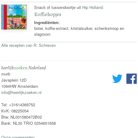
Snack of tussendoortje uit
Hip Holland
:
Koffiehopjes
Ingrediënten:
boter, koffie-extract, kristalsuiker, schenkstroop en
slagroom
Alle recepten van R. Schreven
heerlijk
zoeken
Nederland
murb
Javaplein 12D
1094HW Amsterdam
info@heerlijkzoeken.nl
Tel: +31614369752
KvK: 08225054
Btw: NL001580472B02
Bank: NL30 TRIO 0254651658
Onze voorwaarden