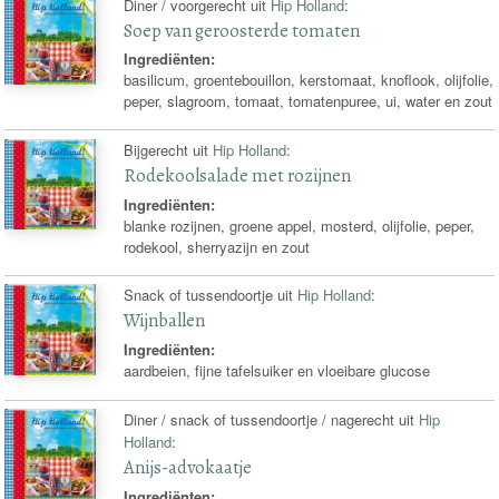
Diner / voorgerecht uit
Hip Holland
:
Soep van geroosterde tomaten
Ingrediënten:
basilicum, groentebouillon, kerstomaat, knoflook, olijfolie,
peper, slagroom, tomaat, tomatenpuree, ui, water en zout
Bijgerecht uit
Hip Holland
:
Rodekoolsalade met rozijnen
Ingrediënten:
blanke rozijnen, groene appel, mosterd, olijfolie, peper,
rodekool, sherryazijn en zout
Snack of tussendoortje uit
Hip Holland
:
Wijnballen
Ingrediënten:
aardbeien, fijne tafelsuiker en vloeibare glucose
Diner / snack of tussendoortje / nagerecht uit
Hip
Holland
:
Anijs-advokaatje
Ingrediënten: