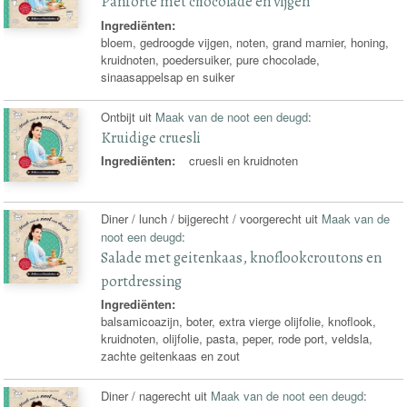
Panforte met chocolade en vijgen
Ingrediënten:
bloem, gedroogde vijgen, noten, grand marnier, honing,
kruidnoten, poedersuiker, pure chocolade,
sinaasappelsap en suiker
Ontbijt uit
Maak van de noot een deugd
:
Kruidige cruesli
Ingrediënten:
cruesli en kruidnoten
Diner / lunch / bijgerecht / voorgerecht uit
Maak van de
noot een deugd
:
Salade met geitenkaas, knoflookcroutons en
portdressing
Ingrediënten:
balsamicoazijn, boter, extra vierge olijfolie, knoflook,
kruidnoten, olijfolie, pasta, peper, rode port, veldsla,
zachte geitenkaas en zout
Diner / nagerecht uit
Maak van de noot een deugd
: