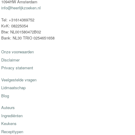
1094HW Amsterdam
info@heerlijkzoeken.nl
Tel: +31614369752
KvK: 08225054
Btw: NL001580472B02
Bank: NL30 TRIO 0254651658
Onze voorwaarden
Disclaimer
Privacy statement
Veelgestelde vragen
Lidmaatschap
Blog
Auteurs
Ingrediënten
Keukens
Recepttypen