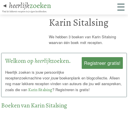
☰
heerlijk
zoeken
◄
Vind de lekkerste recepten in je eigen kookboeken.
Karin Sitalsing
We hebben 3 boeken van Karin Sitalsing
waarvan één boek mét recepten.
Welkom op
heerlijk
zoeken.
Registreer gratis!
Heerlijk zoeken is jouw persoonlijke
receptenzoekmachine voor
jouw
boekenplank en blogcollectie. Alleen
nog maar lekkere recepten vinden van auteurs die jou wél aanspreken,
zoals die van
Karin Sitalsing
? Registreren is gratis!
Boeken van Karin Sitalsing