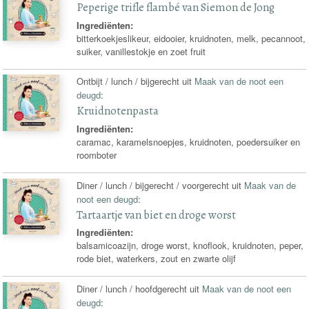
Peperige trifle flambé van Siemon de Jong
Ingrediënten:
bitterkoekjeslikeur, eidooier, kruidnoten, melk, pecannoot,
suiker, vanillestokje en zoet fruit
Ontbijt / lunch / bijgerecht uit
Maak van de noot een
deugd
:
Kruidnotenpasta
Ingrediënten:
caramac, karamelsnoepjes, kruidnoten, poedersuiker en
roomboter
Diner / lunch / bijgerecht / voorgerecht uit
Maak van de
noot een deugd
:
Tartaartje van biet en droge worst
Ingrediënten:
balsamicoazijn, droge worst, knoflook, kruidnoten, peper,
rode biet, waterkers, zout en zwarte olijf
Diner / lunch / hoofdgerecht uit
Maak van de noot een
deugd
: