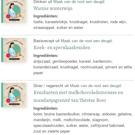
Drinken uit
Maak van de noot een deugd
:
Warme winterwijn
Ingrediënten:
foelie, kaneelstokje, kruidnagel, kruidnoten, rode wijn,
sinaasappel, suiker en water
Basisrecept uit
Maak van de noot een deugd
:
Koek- en speculaaskruiden
Ingrediënten:
anijszaad, gemberpoeder, kaneel, kardemom,
korianderzaad, kruidnagel, nootmuskaat, piment en witte
peper
Diner / nagerecht uit
Maak van de noot een deugd
:
Kruidnoten met melkchocolademousse en
mandarijngranité van Thérèse Boer
Ingrediënten:
boter, bruine basterdsuiker, citroensap, eidooier, gelatine,
mandarijn, melk, melkchocolade, slagroom,
speculaaskruiden, suiker, water, zelfrijzend bakmeel,
zout en zwarte peper