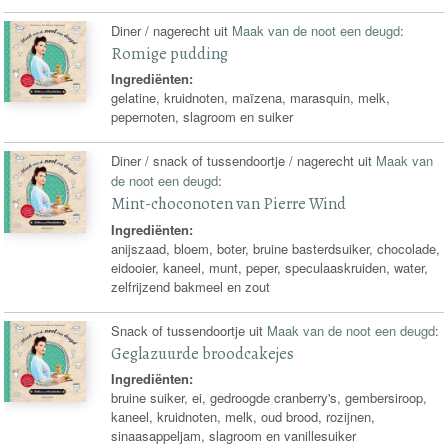
Diner / nagerecht uit
Maak van de noot een deugd
:
Romige pudding
Ingrediënten:
gelatine, kruidnoten, maïzena, marasquin, melk,
pepernoten, slagroom en suiker
Diner / snack of tussendoortje / nagerecht uit
Maak van
de noot een deugd
:
Mint-choconoten van Pierre Wind
Ingrediënten:
anijszaad, bloem, boter, bruine basterdsuiker, chocolade,
eidooier, kaneel, munt, peper, speculaaskruiden, water,
zelfrijzend bakmeel en zout
Snack of tussendoortje uit
Maak van de noot een deugd
:
Geglazuurde broodcakejes
Ingrediënten:
bruine suiker, ei, gedroogde cranberry's, gembersiroop,
kaneel, kruidnoten, melk, oud brood, rozijnen,
sinaasappeljam, slagroom en vanillesuiker