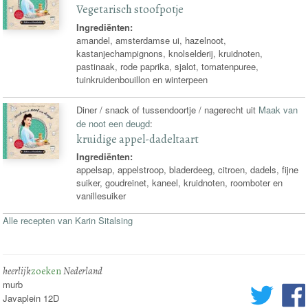
Vegetarisch stoofpotje
Ingrediënten:
amandel, amsterdamse ui, hazelnoot,
kastanjechampignons, knolselderij, kruidnoten,
pastinaak, rode paprika, sjalot, tomatenpuree,
tuinkruidenbouillon en winterpeen
Diner / snack of tussendoortje / nagerecht uit
Maak van
de noot een deugd
:
kruidige appel-dadeltaart
Ingrediënten:
appelsap, appelstroop, bladerdeeg, citroen, dadels, fijne
suiker, goudreinet, kaneel, kruidnoten, roomboter en
vanillesuiker
Alle recepten van Karin Sitalsing
heerlijk
zoeken
Nederland
murb
Javaplein 12D