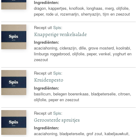
Ingrediënten:
dragon, kappertjes, knoflook, longhaas, merg, olijfolie,
peper, rode ui, rozemarijn, sherryazijn, tijm en zeezout
Recept uit
Spis
:
Knapperige venkelsalade
Ingrediënten:
acaciahoning, ciderazijn, dille, grove mosterd, koolrabi,
limburgs roggebrood, olijfolie, peper, venkel, yoghurt en
zeezout
Recept uit
Spis
:
Kruidenpesto
Ingrediënten:
basilicum, belegen boerenkaas, bladpeterselie, citroen,
olijfolie, peper en zeezout
Recept uit
Spis
:
Geroosterde spruitjes
Ingrediënten:
acaciahoning, bladpeterselie, grof zout, kabeljauwkuit,