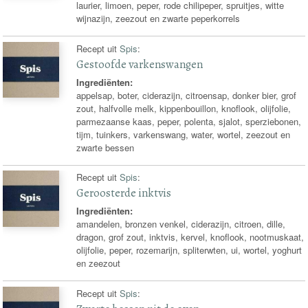
laurier, limoen, peper, rode chilipeper, spruitjes, witte
wijnazijn, zeezout en zwarte peperkorrels
Recept uit
Spis
:
Gestoofde varkenswangen
Ingrediënten:
appelsap, boter, ciderazijn, citroensap, donker bier, grof
zout, halfvolle melk, kippenbouillon, knoflook, olijfolie,
parmezaanse kaas, peper, polenta, sjalot, sperziebonen,
tijm, tuinkers, varkenswang, water, wortel, zeezout en
zwarte bessen
Recept uit
Spis
:
Geroosterde inktvis
Ingrediënten:
amandelen, bronzen venkel, ciderazijn, citroen, dille,
dragon, grof zout, inktvis, kervel, knoflook, nootmuskaat,
olijfolie, peper, rozemarijn, spliterwten, ui, wortel, yoghurt
en zeezout
Recept uit
Spis
: