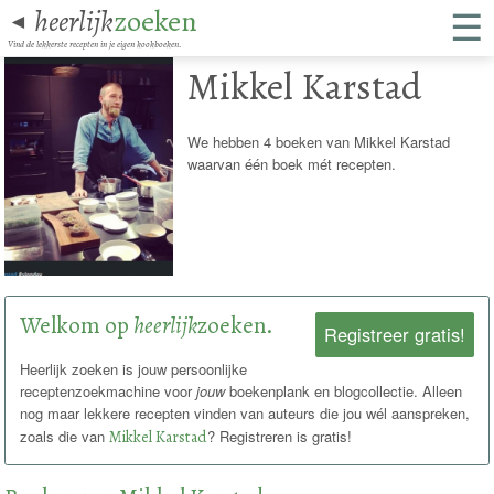
☰
heerlijk
zoeken
◄
Vind de lekkerste recepten in je eigen kookboeken.
Mikkel Karstad
We hebben 4 boeken van Mikkel Karstad
waarvan één boek mét recepten.
Welkom op
heerlijk
zoeken.
Registreer gratis!
Heerlijk zoeken is jouw persoonlijke
receptenzoekmachine voor
jouw
boekenplank en blogcollectie. Alleen
nog maar lekkere recepten vinden van auteurs die jou wél aanspreken,
zoals die van
Mikkel Karstad
? Registreren is gratis!