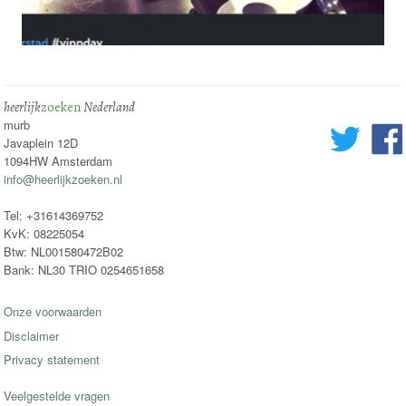
heerlijk
zoeken
Nederland
murb
Javaplein 12D
1094HW Amsterdam
info@heerlijkzoeken.nl
Tel: +31614369752
KvK: 08225054
Btw: NL001580472B02
Bank: NL30 TRIO 0254651658
Onze voorwaarden
Disclaimer
Privacy statement
Veelgestelde vragen