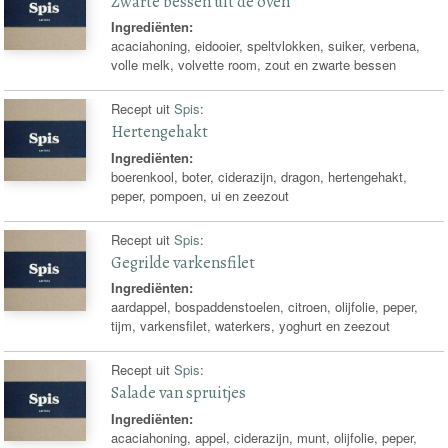
Zwarte bessen uit de oven
Ingrediënten:
acaciahoning, eidooier, speltvlokken, suiker, verbena,
volle melk, volvette room, zout en zwarte bessen
Recept uit
Spis
:
Hertengehakt
Ingrediënten:
boerenkool, boter, ciderazijn, dragon, hertengehakt,
peper, pompoen, ui en zeezout
Recept uit
Spis
:
Gegrilde varkensfilet
Ingrediënten:
aardappel, bospaddenstoelen, citroen, olijfolie, peper,
tijm, varkensfilet, waterkers, yoghurt en zeezout
Recept uit
Spis
:
Salade van spruitjes
Ingrediënten:
acaciahoning, appel, ciderazijn, munt, olijfolie, peper,