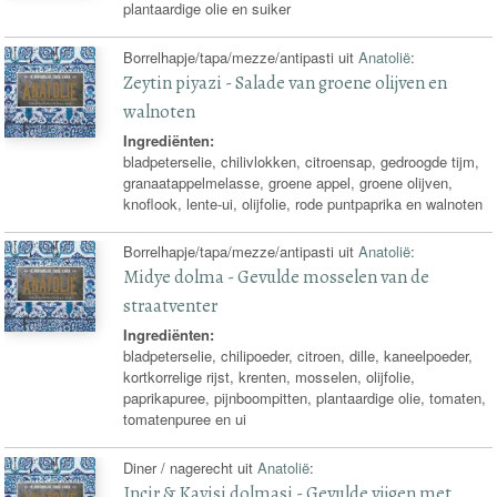
plantaardige olie en suiker
Borrelhapje/tapa/mezze/antipasti uit
Anatolië
:
Zeytin piyazi - Salade van groene olijven en
walnoten
Ingrediënten:
bladpeterselie, chilivlokken, citroensap, gedroogde tijm,
granaatappelmelasse, groene appel, groene olijven,
knoflook, lente-ui, olijfolie, rode puntpaprika en walnoten
Borrelhapje/tapa/mezze/antipasti uit
Anatolië
:
Midye dolma - Gevulde mosselen van de
straatventer
Ingrediënten:
bladpeterselie, chilipoeder, citroen, dille, kaneelpoeder,
kortkorrelige rijst, krenten, mosselen, olijfolie,
paprikapuree, pijnboompitten, plantaardige olie, tomaten,
tomatenpuree en ui
Diner / nagerecht uit
Anatolië
:
Incir & Kayisi dolmasi - Gevulde vijgen met