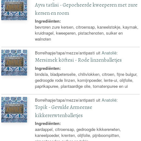
Ayva tatlisi - Gepocheerde kweeperen met zure
kersen en room
Ingrediënten:
bevroren zure kersen, citroensap, kaneelstokje, kaymak,
kruidnagel, kweeperen, pistachenoten, suiker en
walnoten
Borrelhapje/tapa/mezze/antipasti uit
Anatolië
:
Mersimek köftesi - Rode linzenballetjes
Ingrediënten:
bindsla, bladpeterselie, chilivlokken, citroen, fijne bulgur,
gedroogde rode linzen, komijnpoeder, lente-ui, olijfolie,
paprikapuree, plantaardige olie, tomatenpuree en ui
Borrelhapje/tapa/mezze/antipasti uit
Anatolië
:
Topik - Gevulde Armeense
kikkererwtenballetjes
Ingrediënten:
aardappel, citroensap, gedroogde kikkererwten,
kaneelpoeder, krenten, olijfolie, pijnboompitten,