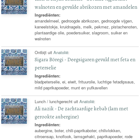
walnoten en gevulde abrikozen met amandelen
Ingrediënten:
amandelmeel, gedroogde abrikozen, gedroogde vijgen,
kaneelstokje, kruidnagels, melk, pekmez, pistachenoten,
plantaardige olie, poedersuiker, slagroom, suiker en
walnoten
Ontbijt uit
Anatolië
:
Sigara Böregi - Deegsigaren gevuld met feta en
peterselie
Ingrediënten:
bladpeterselie, ei, eiwit, frituurolie, luchtige fetadipsaus,
mild paprikapoeder, munt en yufkavellen
Lunch / lunchgerecht uit
Anatolië
:
Ali nazik - De zachtaardige kebab (lam met
gerookte aubergine)
Ingrediënten:
aubergine, boter, chili-paprikaboter, chilivlokken,
citroensap, knoflook, lamsgehakt, paprikapoeder, rode