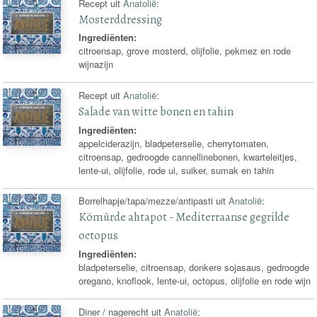
Recept uit
Anatolië
:
Mosterddressing
Ingrediënten:
citroensap, grove mosterd, olijfolie, pekmez en rode
wijnazijn
Recept uit
Anatolië
:
Salade van witte bonen en tahin
Ingrediënten:
appelciderazijn, bladpeterselie, cherrytomaten,
citroensap, gedroogde cannellinebonen, kwarteleitjes,
lente-ui, olijfolie, rode ui, suiker, sumak en tahin
Borrelhapje/tapa/mezze/antipasti uit
Anatolië
:
Kömürde ahtapot - Mediterraanse gegrilde
octopus
Ingrediënten:
bladpeterselie, citroensap, donkere sojasaus, gedroogde
oregano, knoflook, lente-ui, octopus, olijfolie en rode wijn
Diner / nagerecht uit
Anatolië
: