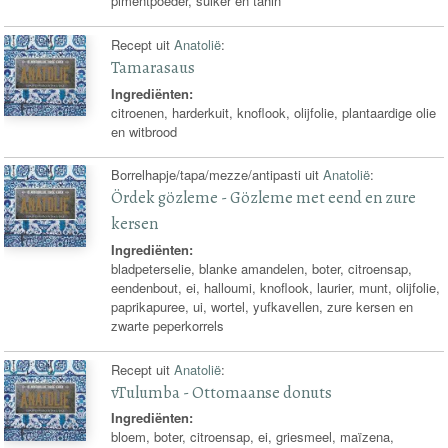
pimentpoeder, suiker en tahin
Recept uit
Anatolië
:
Tamarasaus
Ingrediënten:
citroenen, harderkuit, knoflook, olijfolie, plantaardige olie
en witbrood
Borrelhapje/tapa/mezze/antipasti uit
Anatolië
:
Ördek gözleme - Gözleme met eend en zure
kersen
Ingrediënten:
bladpeterselie, blanke amandelen, boter, citroensap,
eendenbout, ei, halloumi, knoflook, laurier, munt, olijfolie,
paprikapuree, ui, wortel, yufkavellen, zure kersen en
zwarte peperkorrels
Recept uit
Anatolië
:
vTulumba - Ottomaanse donuts
Ingrediënten:
bloem, boter, citroensap, ei, griesmeel, maïzena,