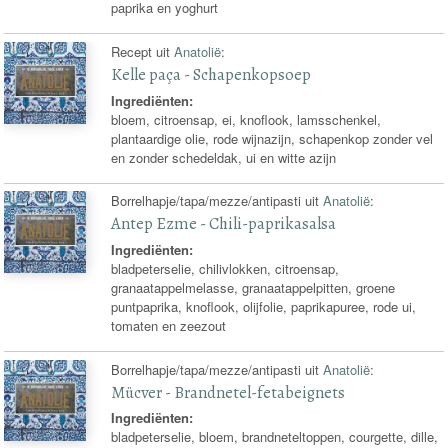
paprika en yoghurt
Recept uit
Anatolië
:
Kelle paça - Schapenkopsoep
Ingrediënten:
bloem, citroensap, ei, knoflook, lamsschenkel,
plantaardige olie, rode wijnazijn, schapenkop zonder vel
en zonder schedeldak, ui en witte azijn
Borrelhapje/tapa/mezze/antipasti uit
Anatolië
:
Antep Ezme - Chili-paprikasalsa
Ingrediënten:
bladpeterselie, chilivlokken, citroensap,
granaatappelmelasse, granaatappelpitten, groene
puntpaprika, knoflook, olijfolie, paprikapuree, rode ui,
tomaten en zeezout
Borrelhapje/tapa/mezze/antipasti uit
Anatolië
:
Mücver - Brandnetel-fetabeignets
Ingrediënten:
bladpeterselie, bloem, brandneteltoppen, courgette, dille,