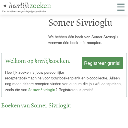
☰
heerlijk
zoeken
◄
Vind de lekkerste recepten in je eigen kookboeken.
Somer Sivrioglu
We hebben één boek van Somer Sivrioglu
waarvan één boek mét recepten.
Welkom op
heerlijk
zoeken.
Registreer gratis!
Heerlijk zoeken is jouw persoonlijke
receptenzoekmachine voor
jouw
boekenplank en blogcollectie. Alleen
nog maar lekkere recepten vinden van auteurs die jou wél aanspreken,
zoals die van
Somer Sivrioglu
? Registreren is gratis!
Boeken van Somer Sivrioglu