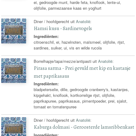
ei, gedroogde munt, harde feta, knoflook, lente-ui,
olijfolie, parmezaanse kaas en yoghurt
Diner / hoofdgerecht uit
Anatolië
:
Hamsi kusu - Sardinevogels
Ingrediënten:
citroenschil, ei, hazelnoten, maïsmeel, olijfolie, rijst,
sardines, suiker, ui, vis en wilde rucola
Borrelhapje/tapa/mezze/antipasti uit
Anatolië
:
Pirasa sarma - Prei gevuld met kip en kastanje
met paprikasaus
Ingrediënten:
bladpeterselie, dille, gedroogde cranberry's, kastanjes,
kipgehakt, knoflook, kortkorrelige rijst, olijfolie,
paprikapuree, paprikasaus, pimentpoeder, prei, sjalot,
tomaat en tomatenpuree
Diner / hoofdgerecht uit
Anatolië
:
Kaburga dolmasi - Geroosterde lamsribbenkast
Ingrediënten: