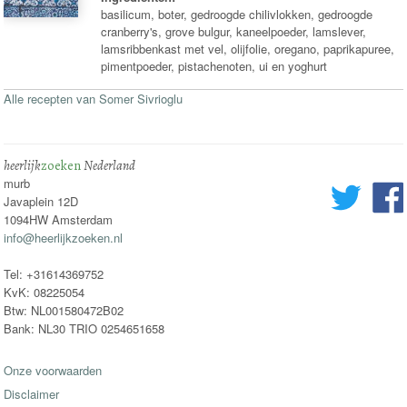
basilicum, boter, gedroogde chilivlokken, gedroogde
cranberry's, grove bulgur, kaneelpoeder, lamslever,
lamsribbenkast met vel, olijfolie, oregano, paprikapuree,
pimentpoeder, pistachenoten, ui en yoghurt
Alle recepten van Somer Sivrioglu
heerlijk
zoeken
Nederland
murb
Javaplein 12D
1094HW Amsterdam
info@heerlijkzoeken.nl
Tel: +31614369752
KvK: 08225054
Btw: NL001580472B02
Bank: NL30 TRIO 0254651658
Onze voorwaarden
Disclaimer