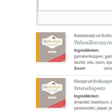
Basisrecept uit
BioBu
Visbouillon van re
Ingrediënten:
garnalenkoppen, garna
laurier, olie, room, s
Soort:
vis/
Recept uit
BioBudget
Peterseliepesto
Ingrediënten:
amandel, basilicum, ci
pecannoten, peper, pe