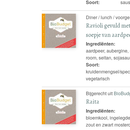
Soort:
saus
Diner / lunch / voorge
Ravioli gevuld met
soepje van aardpe
Ingrediënten:
aardpeer, aubergine, e
room, seitan, sojasaus
Soort:
kruidenmengsel/spece
vegetarisch
Bijgerecht uit
BioBud
Raita
Ingrediënten:
bloemkool, ingelegde
zout en zwart moste