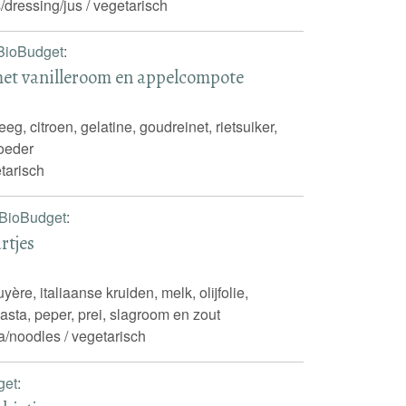
/dressing/jus / vegetarisch
BioBudget
:
met vanilleroom en appelcompote
g, citroen, gelatine, goudreinet, rietsuiker,
oeder
tarisch
BioBudget
:
rtjes
ère, italiaanse kruiden, melk, olijfolie,
sta, peper, prei, slagroom en zout
a/noodles / vegetarisch
get
: