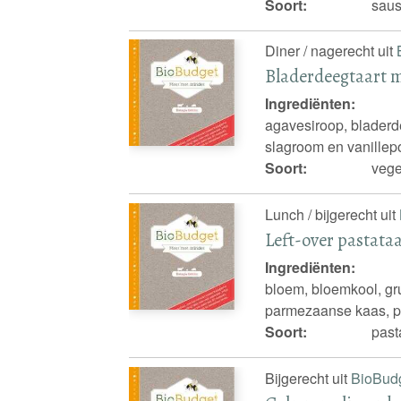
Soort:
saus
Diner / nagerecht uit
Bladerdeegtaart 
Ingrediënten:
agavesiroop, bladerdee
slagroom en vanillep
Soort:
vege
Lunch / bijgerecht uit
Left-over pastataa
Ingrediënten:
bloem, bloemkool, gruy
parmezaanse kaas, pa
Soort:
past
Bijgerecht uit
BioBud