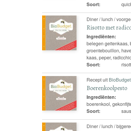
Soort:
quic
Diner / lunch / voorge
Risotto met radic
Ingrediënten:
belegen geitenkaas, 
groentebouillon, have
kaas, peper, radicchio
Soort:
risot
Recept uit
BioBudget
Boerenkoolpesto
Ingrediënten:
boerenkool, gekonfijte
Soort:
saus
Diner / lunch / bijger