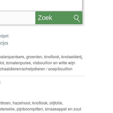
Zoek
recepten
dget
:
stjes
lenpantsers, groenten, knoflook, knolselderij,
jalot, tomatenpuree, visbouillon en witte wijn
schaaldieren/schelpdieren / soep/bouillon
:
troen, hazelnoot, knoflook, olijfolie,
terselie, pijnboompitten, sinaasappel en zout