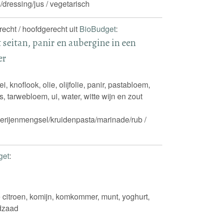
/dressing/jus / vegetarisch
recht / hoofdgerecht uit
BioBudget
:
 seitan, panir en aubergine in een
er
i, knoflook, olie, olijfolie, panir, pastabloem,
, tarwebloem, ui, water, witte wijn en zout
rijenmengsel/kruidenpasta/marinade/rub /
get
:
 citroen, komijn, komkommer, munt, yoghurt,
rdzaad