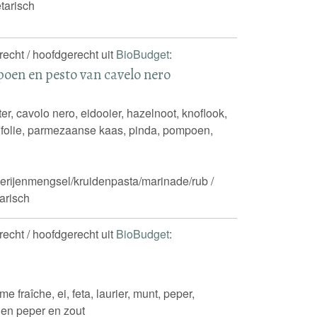
tarisch
recht / hoofdgerecht uit
BioBudget
:
oen en pesto van cavelo nero
er, cavolo nero, eidooier, hazelnoot, knoflook,
ijfolie, parmezaanse kaas, pinda, pompoen,
rijenmengsel/kruidenpasta/marinade/rub /
arisch
recht / hoofdgerecht uit
BioBudget
:
me fraîche, ei, feta, laurier, munt, peper,
 en peper en zout