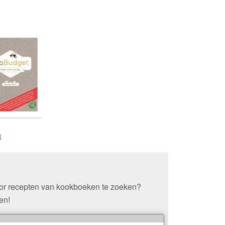
n
oor recepten van kookboeken te zoeken?
en!