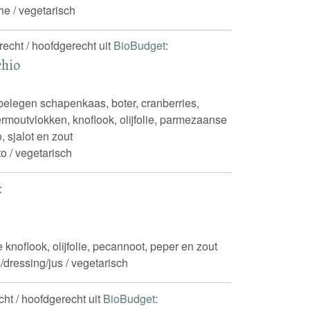
he / vegetarisch
recht / hoofdgerecht uit
BioBudget
:
chio
belegen schapenkaas, boter, cranberries,
rmoutvlokken, knoflook, olijfolie, parmezaanse
, sjalot en zout
to / vegetarisch
:
 knoflook, olijfolie, pecannoot, peper en zout
/dressing/jus / vegetarisch
echt / hoofdgerecht uit
BioBudget
: