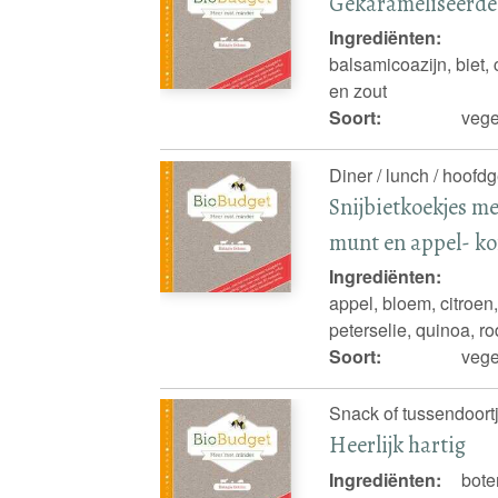
Gekarameliseerde 
Ingrediënten:
balsamicoazijn, biet, c
en zout
Soort:
vege
Diner / lunch / hoofdg
Snijbietkoekjes m
munt en appel- 
Ingrediënten:
appel, bloem, citroen,
peterselie, quinoa, rod
Soort:
vege
Snack of tussendoortj
Heerlijk hartig
Ingrediënten:
bote