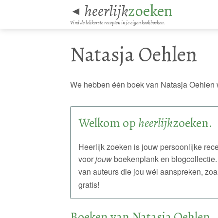
heerlijk
zoeken
◄
Vind de lekkerste recepten in je eigen kookboeken.
Natasja Oehlen
We hebben één boek van Natasja Oehlen 
Welkom op
heerlijk
zoeken.
Heerlijk zoeken is jouw persoonlijke r
voor
jouw
boekenplank en blogcollectie.
van auteurs die jou wél aanspreken, zoa
gratis!
Boeken van Natasja Oehlen