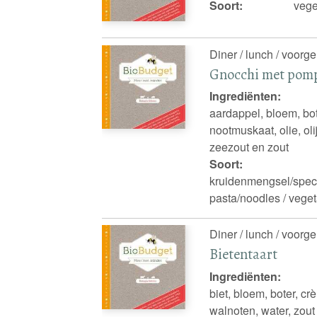
Soort:
vege
Diner / lunch / voorge
Gnocchi met pomp
Ingrediënten:
aardappel, bloem, bot
nootmuskaat, olie, ol
zeezout en zout
Soort:
kruidenmengsel/spece
pasta/noodles / veget
Diner / lunch / voorge
Bietentaart
Ingrediënten:
biet, bloem, boter, crè
walnoten, water, zout