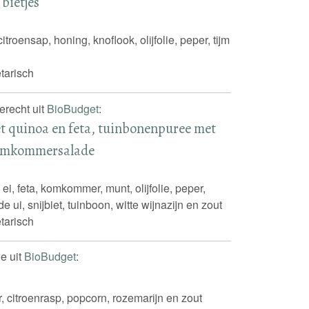
bietjes
itroensap, honing, knoflook, olijfolie, peper, tijm
tarisch
erecht uit
BioBudget
:
et quinoa en feta, tuinbonenpuree met
komkommersalade
 ei, feta, komkommer, munt, olijfolie, peper,
e ui, snijbiet, tuinboon, witte wijnazijn en zout
tarisch
e uit
BioBudget
:
r, citroenrasp, popcorn, rozemarijn en zout