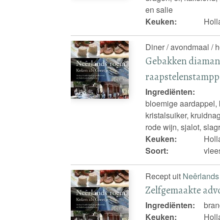
en salie
Keuken:
Holl
Diner / avondmaal / 
Gebakken diamant
raapstelenstampp
Ingrediënten:
bloemige aardappel, b
kristalsuiker, kruidnag
rode wijn, sjalot, sl
Keuken:
Holl
Soort:
vlee
Recept uit
Neêrlands
Zelfgemaakte adv
Ingrediënten:
bran
Keuken:
Holl