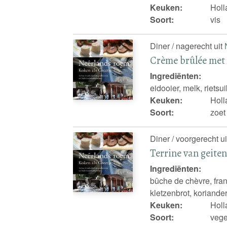
Keuken:
Holl
Soort:
vis
Diner / nagerecht uit
Crème brûlée met
Ingrediënten:
eidooier, melk, rietsu
Keuken:
Holl
Soort:
zoet
Diner / voorgerecht u
Terrine van geite
Ingrediënten:
bûche de chèvre, fra
kletzenbrot, koriander
Keuken:
Holl
Soort:
vege