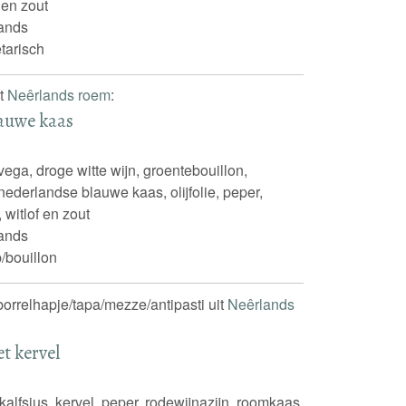
 en zout
ands
tarisch
it
Neêrlands roem
:
lauwe kaas
ega, droge witte wijn, groentebouillon,
 nederlandse blauwe kaas, olijfolie, peper,
 witlof en zout
ands
/bouillon
 borrelhapje/tapa/mezze/antipasti uit
Neêrlands
t kervel
 kalfsjus, kervel, peper, rodewijnazijn, roomkaas