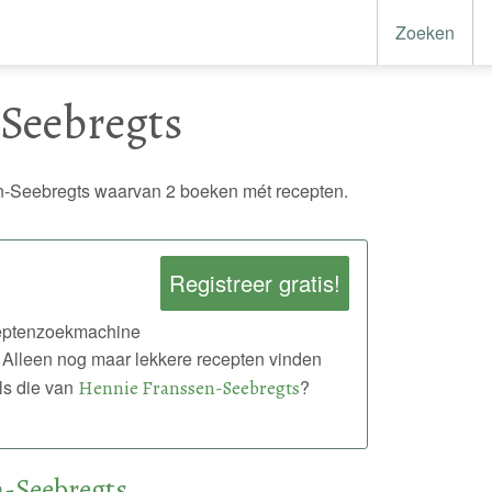
Zoeken
Seebregts
-Seebregts waarvan 2 boeken mét recepten.
Registreer gratis!
eceptenzoekmachine
 Alleen nog maar lekkere recepten vinden
ls die van
Hennie Franssen-Seebregts
?
-Seebregts