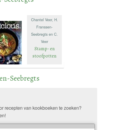
Hennie Franssen-
Seebregts,
Chantel Veer, H.
Franssen-
Seebregts en C.
Veer
Stamp- en
stoofpotten
en-Seebregts
oor recepten van kookboeken te zoeken?
en!