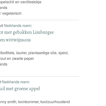
ppelschil en vanillestokje
ands
 / vegetarisch
uit
Neêrlands roem
:
bot met gebakken Limburgse
en wittwijnsaus
tfilets, laurier, plantaardige olie, sjalot,
 zout en zwarte peper
ands
it
Neêrlands roem
:
l met groene appel
ranny smith, komkommer, koolzuurhoudend