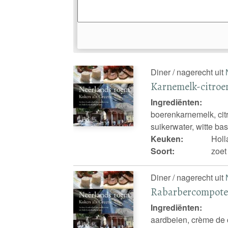
Diner / nagerecht uit
Karnemelk-citroe
Ingrediënten:
boerenkarnemelk, citr
suikerwater, witte b
Keuken:
Holl
Soort:
zoet
Diner / nagerecht uit
Rabarbercompot
Ingrediënten:
aardbeien, crème de c