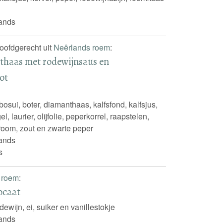
ands
hoofdgerecht uit
Neêrlands roem
:
haas met rodewijnsaus en
ot
osui, boter, diamanthaas, kalfsfond, kalfsjus,
el, laurier, olijfolie, peperkorrel, raapstelen,
agroom, zout en zwarte peper
ands
s
 roem
:
ocaat
dewijn, ei, suiker en vanillestokje
ands