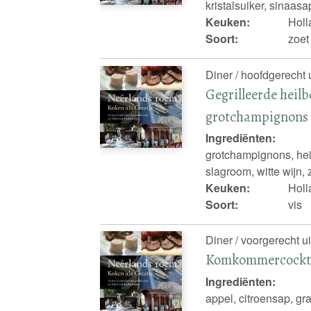
kristalsuiker, sinaasa
Keuken:
Holl
Soort:
zoet
Diner / hoofdgerecht 
Gegrilleerde heil
grotchampignons 
Ingrediënten:
grotchampignons, heilbo
slagroom, witte wijn,
Keuken:
Holl
Soort:
vis
Diner / voorgerecht u
Komkommercocktai
Ingrediënten:
appel, citroensap, g