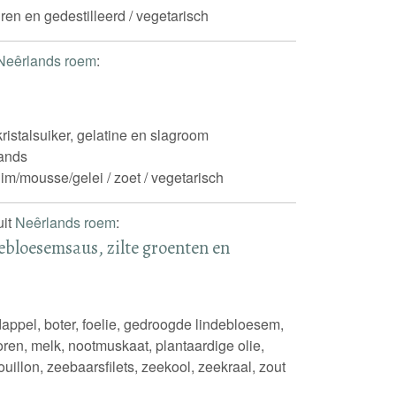
uren en gedestilleerd / vegetarisch
Neêrlands roem
:
 kristalsuiker, gelatine en slagroom
ands
im/mousse/gelei / zoet / vegetarisch
uit
Neêrlands roem
:
ebloesemsaus, zilte groenten en
appel, boter, foelie, gedroogde lindebloesem,
ren, melk, nootmuskaat, plantaardige olie,
ouillon, zeebaarsfilets, zeekool, zeekraal, zout