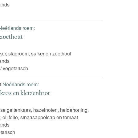
ands
Neêrlands roem
:
 zoethout
iker, slagroom, suiker en zoethout
ands
 / vegetarisch
it
Neêrlands roem
:
nkaas en kletzenbrot
nse geitenkaas, hazelnoten, heidehoning,
, olijfolie, sinaasappelsap en tomaat
ands
tarisch