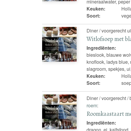
mineraalwater, peper
Keuken:
Holl
Soort:
vege
Diner / voorgerecht u
Witlofsoep met b
Ingrediënten:
bieslook, blauwe wolv
knoflook, ladys blue,
slagroom, spekjes, ui,
Keuken:
Holl
Soort:
soep
Diner / voorgerecht /
roem
:
Roomkaastaart me
Ingrediënten:
dragon, ei, kalfsfond,