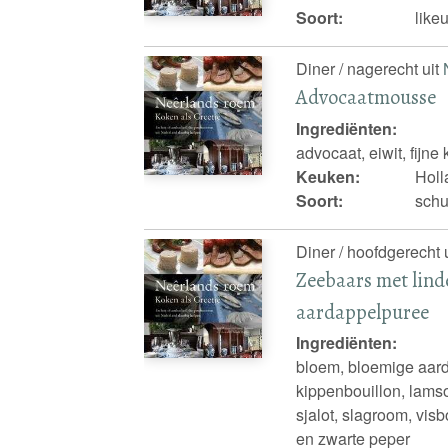
Soort:
like
Diner / nagerecht uit
Advocaatmousse
Ingrediënten:
advocaat, eiwit, fijne
Keuken:
Holl
Soort:
schu
Diner / hoofdgerecht 
Zeebaars met lind
aardappelpuree
Ingrediënten:
bloem, bloemige aard
kippenbouillon, lamso
sjalot, slagroom, visb
en zwarte peper