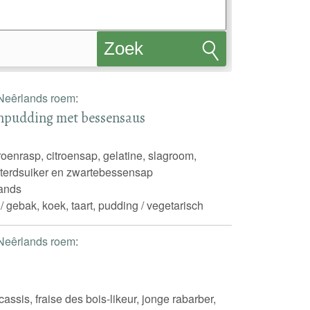
Zoek
recepten
Neêrlands roem
:
npudding met bessensaus
oenrasp, citroensap, gelatine, slagroom,
asterdsuiker en zwartebessensap
ands
 / gebak, koek, taart, pudding / vegetarisch
Neêrlands roem
:
e
assis, fraise des bois-likeur, jonge rabarber,