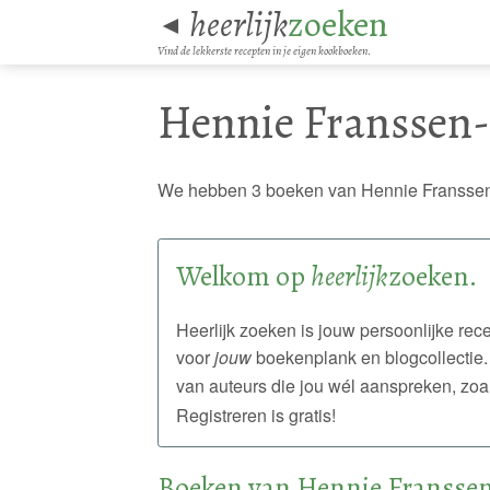
heerlijk
zoeken
◄
Vind de lekkerste recepten in je eigen kookboeken.
Hennie Franssen-
We hebben 3 boeken van Hennie Franssen
Welkom op
heerlijk
zoeken.
Heerlijk zoeken is jouw persoonlijke r
voor
jouw
boekenplank en blogcollectie.
van auteurs die jou wél aanspreken, zoa
Registreren is gratis!
Boeken van Hennie Franssen