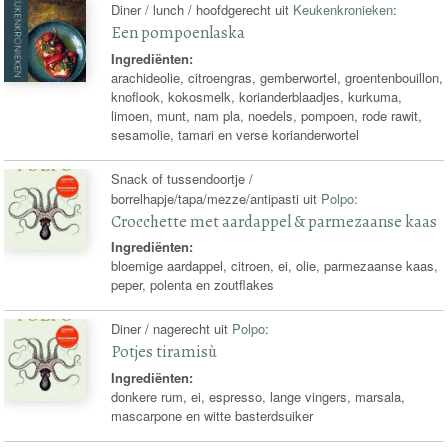
Diner / lunch / hoofdgerecht uit
Keukenkronieken
:
Een pompoenlaska
Ingrediënten:
arachideolie, citroengras, gemberwortel, groentenbouillon,
knoflook, kokosmelk, korianderblaadjes, kurkuma,
limoen, munt, nam pla, noedels, pompoen, rode rawit,
sesamolie, tamari en verse korianderwortel
Snack of tussendoortje /
borrelhapje/tapa/mezze/antipasti uit
Polpo
:
Crocchette met aardappel & parmezaanse kaas
Ingrediënten:
bloemige aardappel, citroen, ei, olie, parmezaanse kaas,
peper, polenta en zoutflakes
Diner / nagerecht uit
Polpo
:
Potjes tiramisù
Ingrediënten:
donkere rum, ei, espresso, lange vingers, marsala,
mascarpone en witte basterdsuiker