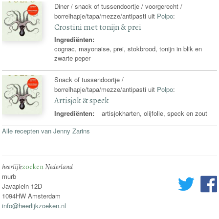
Diner / snack of tussendoortje / voorgerecht /
borrelhapje/tapa/mezze/antipasti uit
Polpo
:
Crostini met tonijn & prei
Ingrediënten:
cognac, mayonaise, prei, stokbrood, tonijn in blik en
zwarte peper
Snack of tussendoortje /
borrelhapje/tapa/mezze/antipasti uit
Polpo
:
Artisjok & speck
Ingrediënten:
artisjokharten, olijfolie, speck en zout
Alle recepten van Jenny Zarins
heerlijk
zoeken
Nederland
murb
Javaplein 12D
1094HW Amsterdam
info@heerlijkzoeken.nl