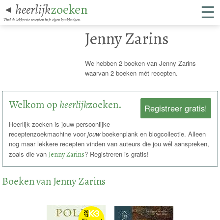
☰
heerlijk
zoeken
◄
Vind de lekkerste recepten in je eigen kookboeken.
Jenny Zarins
We hebben 2 boeken van Jenny Zarins
waarvan 2 boeken mét recepten.
Welkom op
heerlijk
zoeken.
Registreer gratis!
Heerlijk zoeken is jouw persoonlijke
receptenzoekmachine voor
jouw
boekenplank en blogcollectie. Alleen
nog maar lekkere recepten vinden van auteurs die jou wél aanspreken,
zoals die van
Jenny Zarins
? Registreren is gratis!
Boeken van Jenny Zarins