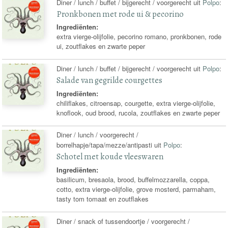
Diner / lunch / buffet / bijgerecht / voorgerecht uit
Polpo
:
Pronkbonen met rode ui & pecorino
Ingrediënten:
extra vierge-olijfolie, pecorino romano, pronkbonen, rode
ui, zoutflakes en zwarte peper
Diner / lunch / buffet / bijgerecht / voorgerecht uit
Polpo
:
Salade van gegrilde courgettes
Ingrediënten:
chiliflakes, citroensap, courgette, extra vierge-olijfolie,
knoflook, oud brood, rucola, zoutflakes en zwarte peper
Diner / lunch / voorgerecht /
borrelhapje/tapa/mezze/antipasti uit
Polpo
:
Schotel met koude vleeswaren
Ingrediënten:
basilicum, bresaola, brood, buffelmozzarella, coppa,
cotto, extra vierge-olijfolie, grove mosterd, parmaham,
tasty tom tomaat en zoutflakes
Diner / snack of tussendoortje / voorgerecht /