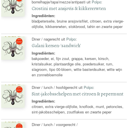
borrelhapje/tapa/mezze/antipasti uit
Polpo
:
Crostini met ansjovis & kikkererwten
Ingrediënten:
bladpeterselie, bruine ansjovisfilet, citroen, extra vierge-
olijfolie, kikkererwten, stokbrood, tahin en zwarte peper
Diner / nagerecht uit
Polpo
:
Galani kersen-'sandwich'
Ingrediënten:
bakpoeder, ei, fijn zout, grappa, kersen, kirsch,
kristalsuiker, plantaardige olie, poedersuiker, rum,
slagroom, tipo 00-bloem, witte basterdsuiker, witte wijn
en zonnebloemolie
Diner / lunch / hoofdgerecht uit
Polpo
:
Sint-jakobsschelpen met citroen & pepermunt
Ingrediënten:
citroen, extra vierge-olijfolie, knoflook, munt, petoncles,
sint-jakobsschelpen, zoutflakes en zwarte peper
Diner / lunch / voorgerecht /