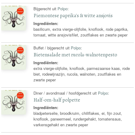
Bijgerecht uit
Polpo
:
Piemontese paprika's & witte ansjovis
Ingrediënten:
basilicum, extra vierge-olijfolie, knoflook, rode paprika,
tomaat, witte ansjovisfilet, zoutflakes en zwarte peper
Buffet / bijgerecht uit
Polpo
:
Bietensalade met rucola-walnotenpesto
Ingrediënten:
extra vierge-olijfolie, knoflook, parmezaanse kaas, rode
biet, rodewijnazijn, rucola, walnoten, zoutflakes en
zwarte peper
Diner / avondmaal / hoofdgerecht uit
Polpo
:
Half-om-half polpette
Ingrediënten:
bladpeterselie, broodkruim, chiliflakes, ei, fijn zout,
knoflook, paneermeel, rundergehakt, tomatensaus,
varkensgehakt en zwarte peper