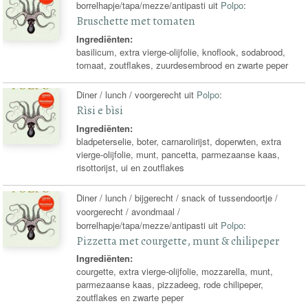
borrelhapje/tapa/mezze/antipasti uit
Polpo
:
Bruschette met tomaten
Ingrediënten:
basilicum, extra vierge-olijfolie, knoflook, sodabrood,
tomaat, zoutflakes, zuurdesembrood en zwarte peper
Diner / lunch / voorgerecht uit
Polpo
:
Rìsi e bìsi
Ingrediënten:
bladpeterselie, boter, carnarolirijst, doperwten, extra
vierge-olijfolie, munt, pancetta, parmezaanse kaas,
risottorijst, ui en zoutflakes
Diner / lunch / bijgerecht / snack of tussendoortje /
voorgerecht / avondmaal /
borrelhapje/tapa/mezze/antipasti uit
Polpo
:
Pizzetta met courgette, munt & chilipeper
Ingrediënten:
courgette, extra vierge-olijfolie, mozzarella, munt,
parmezaanse kaas, pizzadeeg, rode chilipeper,
zoutflakes en zwarte peper