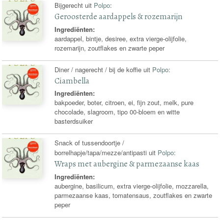
Bijgerecht uit
Polpo
:
Geroosterde aardappels & rozemarijn
Ingrediënten:
aardappel, bintje, desiree, extra vierge-olijfolie,
rozemarijn, zoutflakes en zwarte peper
Diner / nagerecht / bij de koffie uit
Polpo
:
Ciambella
Ingrediënten:
bakpoeder, boter, citroen, ei, fijn zout, melk, pure
chocolade, slagroom, tipo 00-bloem en witte
basterdsuiker
Snack of tussendoortje /
borrelhapje/tapa/mezze/antipasti uit
Polpo
:
Wraps met aubergine & parmezaanse kaas
Ingrediënten:
aubergine, basilicum, extra vierge-olijfolie, mozzarella,
parmezaanse kaas, tomatensaus, zoutflakes en zwarte
peper