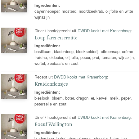
Ingrediënten:
cayennepeper, mosterd, noordzeekrab, olijfolie en witte
wijnazijn
Diner / hoofdgerecht uit
DWDD kookt met Kranenborg
:
Loup farci en croûte
Ingrediënten:
basilicum, bladerdeeg, bleekselderij, citroensap, crème
fraîche, eidooier, olijfolie, peper, prei, tomaten, wijnazijn,
wortel, zeebaars en zout
Recept uit
DWDD kookt met Kranenborg
:
Kruidenflensjes
Ingrediënten:
bieslook, bloem, boter, dragon, ei, kervel, melk, peper,
peterselie en zout
Diner / hoofdgerecht uit
DWDD kookt met Kranenborg
:
Boeuf Wellington
Ingrediënten:
bladerdeeg, boter, champignons, eidooier, farce fine,