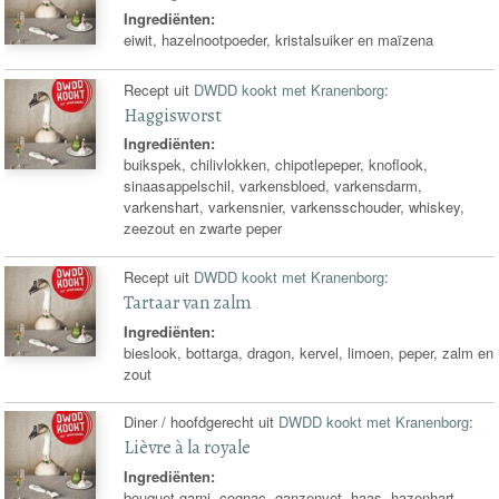
Ingrediënten:
eiwit, hazelnootpoeder, kristalsuiker en maïzena
Recept uit
DWDD kookt met Kranenborg
:
Haggisworst
Ingrediënten:
buikspek, chilivlokken, chipotlepeper, knoflook,
sinaasappelschil, varkensbloed, varkensdarm,
varkenshart, varkensnier, varkensschouder, whiskey,
zeezout en zwarte peper
Recept uit
DWDD kookt met Kranenborg
:
Tartaar van zalm
Ingrediënten:
bieslook, bottarga, dragon, kervel, limoen, peper, zalm en
zout
Diner / hoofdgerecht uit
DWDD kookt met Kranenborg
:
Lièvre à la royale
Ingrediënten:
bouquet garni, cognac, ganzenvet, haas, hazenhart,