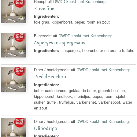
Recept uit
DWDD kookt met Kranenborg
:
Farce fine
Ingrediënten:
foie gras, kippenborst, peper, room en zout
Bijgerecht uit
DWDD kookt met Kranenborg
:
Asperges in aspergesaus
Ingrediënten:
asperges, boerenboter en crème fraîche
Diner / hoofdgerecht uit
DWDD kookt met Kranenborg
:
Pied de cochon
Ingrediënten:
boter, casinobrood, geklaarde boter, groentebouillon,
kippenborst, knoflook, morieljes, peper, room, sjalot,
suiker, truffel, truffeljus, varkensnet, varkenspoot, water
en zout
Diner / hoofdgerecht uit
DWDD kookt met Kranenborg
:
Olipodrigo
Ingrediënten: