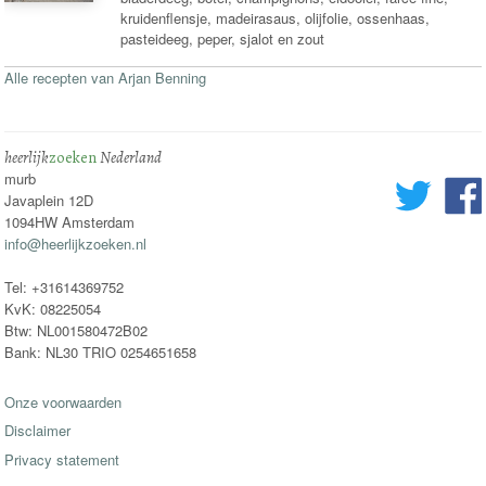
kruidenflensje, madeirasaus, olijfolie, ossenhaas,
pasteideeg, peper, sjalot en zout
Alle recepten van Arjan Benning
heerlijk
zoeken
Nederland
murb
Javaplein 12D
1094HW Amsterdam
info@heerlijkzoeken.nl
Tel: +31614369752
KvK: 08225054
Btw: NL001580472B02
Bank: NL30 TRIO 0254651658
Onze voorwaarden
Disclaimer
Privacy statement