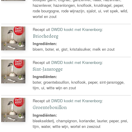
hazenlever, hazenlongen, knoflook, kruidnagel, peper,
rode bourgogne, rode wijnazijn, sjalot, ui, vet spek, wild,
wortel en zout
Recept uit
DWDD kookt met Kranenborg
:
Briochedeeg
Ingrediënten:
bloem, boter, ei, gist, kristalsuiker, melk en zout
Recept uit
DWDD kookt met Kranenborg
:
Sint-Jansrogge
Ingrediënten:
boter, groentebouillon, knoflook, peper, sint-jansrogge,
tijm, ui, witte wijn en zout
Recept uit
DWDD kookt met Kranenborg
:
Groentebouillon
Ingrediënten:
bleekselderij, champignon, koriander, laurier, peper, prei,
tijm, water, witte wijn, wortel en zeezout