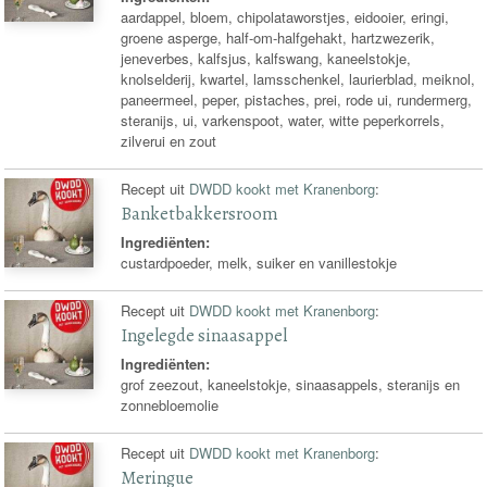
aardappel, bloem, chipolataworstjes, eidooier, eringi,
groene asperge, half-om-halfgehakt, hartzwezerik,
jeneverbes, kalfsjus, kalfswang, kaneelstokje,
knolselderij, kwartel, lamsschenkel, laurierblad, meiknol,
paneermeel, peper, pistaches, prei, rode ui, rundermerg,
steranijs, ui, varkenspoot, water, witte peperkorrels,
zilverui en zout
Recept uit
DWDD kookt met Kranenborg
:
Banketbakkersroom
Ingrediënten:
custardpoeder, melk, suiker en vanillestokje
Recept uit
DWDD kookt met Kranenborg
:
Ingelegde sinaasappel
Ingrediënten:
grof zeezout, kaneelstokje, sinaasappels, steranijs en
zonnebloemolie
Recept uit
DWDD kookt met Kranenborg
:
Meringue