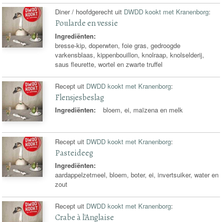
Diner / hoofdgerecht uit
DWDD kookt met Kranenborg
:
Poularde en vessie
Ingrediënten:
bresse-kip, doperwten, foie gras, gedroogde
varkensblaas, kippenbouillon, knolraap, knolselderij,
saus fleurette, wortel en zwarte truffel
Recept uit
DWDD kookt met Kranenborg
:
Flensjesbeslag
Ingrediënten:
bloem, ei, maïzena en melk
Recept uit
DWDD kookt met Kranenborg
:
Pasteideeg
Ingrediënten:
aardappelzetmeel, bloem, boter, ei, invertsuiker, water en
zout
Recept uit
DWDD kookt met Kranenborg
:
Crabe à l'Anglaise