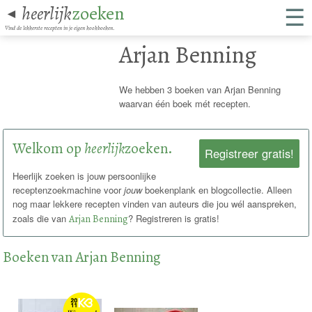
☰
heerlijk
zoeken
◄
Vind de lekkerste recepten in je eigen kookboeken.
Arjan Benning
We hebben 3 boeken van Arjan Benning
waarvan één boek mét recepten.
Welkom op
heerlijk
zoeken.
Registreer gratis!
Heerlijk zoeken is jouw persoonlijke
receptenzoekmachine voor
jouw
boekenplank en blogcollectie. Alleen
nog maar lekkere recepten vinden van auteurs die jou wél aanspreken,
zoals die van
Arjan Benning
? Registreren is gratis!
Boeken van Arjan Benning