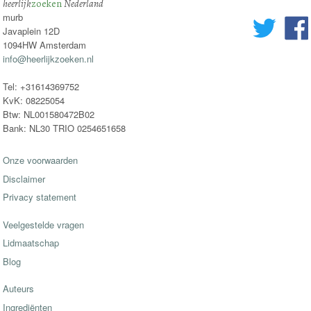
heerlijk
zoeken
Nederland
murb
Javaplein 12D
1094HW Amsterdam
info@heerlijkzoeken.nl
Tel: +31614369752
KvK: 08225054
Btw: NL001580472B02
Bank: NL30 TRIO 0254651658
Onze voorwaarden
Disclaimer
Privacy statement
Veelgestelde vragen
Lidmaatschap
Blog
Auteurs
Ingrediënten