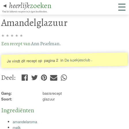
☰
heerlijk
zoeken
◄
Vind de lekkerste recepten in je eigen kookboeken.
Amandelglazuur
★
★
★
★
★
Een recept van
Ann Pearlman
.
.
De koekjesclub
in
pagina 2
Je vindt dit recept op
Deel
:
Gang:
basisrecept
Soort:
glazuur
Ingrediënten
amandelaroma
melk