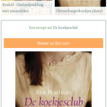
Keskül - Custardpudding
met amandelen
Cheeseburgerkoekjes (Sissy)
Een recept uit
De koekjesclub
Bestel op Bol.com