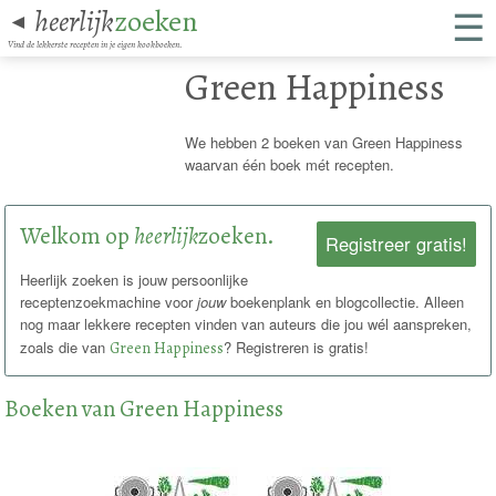
☰
heerlijk
zoeken
◄
Vind de lekkerste recepten in je eigen kookboeken.
Green Happiness
We hebben 2 boeken van Green Happiness
waarvan één boek mét recepten.
Welkom op
heerlijk
zoeken.
Registreer gratis!
Heerlijk zoeken is jouw persoonlijke
receptenzoekmachine voor
jouw
boekenplank en blogcollectie. Alleen
nog maar lekkere recepten vinden van auteurs die jou wél aanspreken,
zoals die van
Green Happiness
? Registreren is gratis!
Boeken van Green Happiness