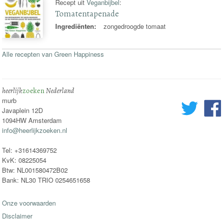
Recept uit
Veganbijbel
:
Tomatentapenade
Ingrediënten:
zongedroogde tomaat
Alle recepten van Green Happiness
heerlijk
zoeken
Nederland
murb
Javaplein 12D
1094HW Amsterdam
info@heerlijkzoeken.nl
Tel: +31614369752
KvK: 08225054
Btw: NL001580472B02
Bank: NL30 TRIO 0254651658
Onze voorwaarden
Disclaimer