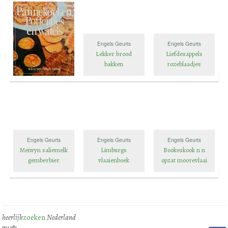
Engels Geurts
Engels Geurts
Lekker brood
Liefdesappels
bakken
rozeblaadjes
Engels Geurts
Engels Geurts
Engels Geurts
Meiwyn saliemelk
Limburgs
Bookeskook n n
gemberbier
vlaaienboek
opzat moorevlaai
heerlijk
zoeken
Nederland
murb