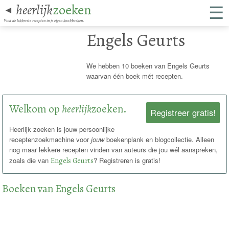
☰
heerlijk
zoeken
◄
Vind de lekkerste recepten in je eigen kookboeken.
Engels Geurts
We hebben 10 boeken van Engels Geurts
waarvan één boek mét recepten.
Welkom op
heerlijk
zoeken.
Registreer gratis!
Heerlijk zoeken is jouw persoonlijke
receptenzoekmachine voor
jouw
boekenplank en blogcollectie. Alleen
nog maar lekkere recepten vinden van auteurs die jou wél aanspreken,
zoals die van
Engels Geurts
? Registreren is gratis!
Boeken van Engels Geurts