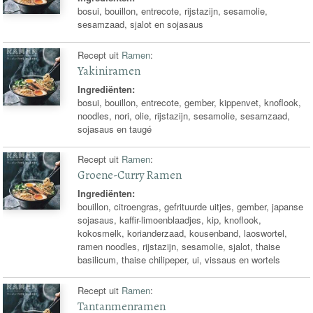
bosui, bouillon, entrecote, rijstazijn, sesamolie,
sesamzaad, sjalot en sojasaus
Recept uit
Ramen
:
Yakiniramen
Ingrediënten:
bosui, bouillon, entrecote, gember, kippenvet, knoflook,
noodles, nori, olie, rijstazijn, sesamolie, sesamzaad,
sojasaus en taugé
Recept uit
Ramen
:
Groene-Curry Ramen
Ingrediënten:
bouillon, citroengras, gefrituurde uitjes, gember, japanse
sojasaus, kaffir-limoenblaadjes, kip, knoflook,
kokosmelk, korianderzaad, kousenband, laoswortel,
ramen noodles, rijstazijn, sesamolie, sjalot, thaise
basilicum, thaise chilipeper, ui, vissaus en wortels
Recept uit
Ramen
:
Tantanmenramen