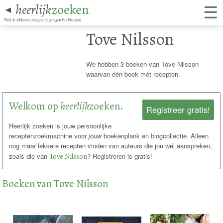
☰
heerlijk
zoeken
◄
Vind de lekkerste recepten in je eigen kookboeken.
Tove Nilsson
We hebben 3 boeken van Tove Nilsson
waarvan één boek mét recepten.
Welkom op
heerlijk
zoeken.
Registreer gratis!
Heerlijk zoeken is jouw persoonlijke
receptenzoekmachine voor
jouw
boekenplank en blogcollectie. Alleen
nog maar lekkere recepten vinden van auteurs die jou wél aanspreken,
zoals die van
Tove Nilsson
? Registreren is gratis!
Boeken van Tove Nilsson