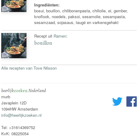
Ingrediënten:
bosui, bouillon, chilibonenpasta, chiliolie, ei, gember,
knoflook, noedels, paksoi, sesamolie, sesampasta,
sesamzaad, sojasaus, taugé en varkensgehakt
Recept uit
Ramen
:
bouillon
Alle recepten van Tove Nilsson
heerlijk
zoeken
Nederland
murb
Javaplein 12D
1094HW Amsterdam
info@heerlijkzoeken.nl
Tel: +31614369752
KvK: 08225054