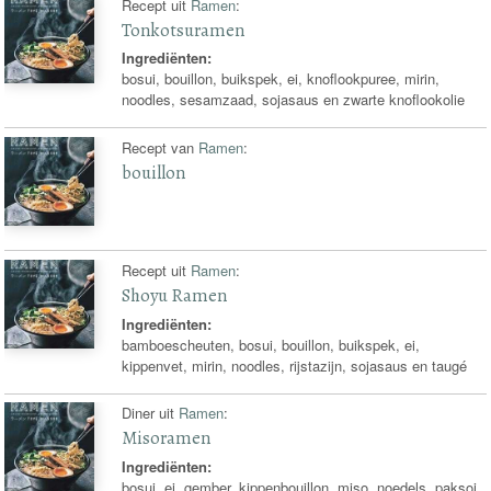
Recept uit
Ramen
:
Tonkotsuramen
Ingrediënten:
bosui, bouillon, buikspek, ei, knoflookpuree, mirin,
noodles, sesamzaad, sojasaus en zwarte knoflookolie
Recept van
Ramen
:
bouillon
Recept uit
Ramen
:
Shoyu Ramen
Ingrediënten:
bamboescheuten, bosui, bouillon, buikspek, ei,
kippenvet, mirin, noodles, rijstazijn, sojasaus en taugé
Diner uit
Ramen
:
Misoramen
Ingrediënten:
bosui, ei, gember, kippenbouillon, miso, noedels, paksoi,