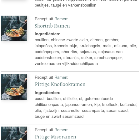
peultjes, taugé en varkensbouillon
Recept uit
Ramen
:
Shortrib Ramen
Ingrediënten:
bouillon, chinese zwarte azijn, citroen, gember,
jalapeños, kaneelstokje, kruidnagels, mais, mizuna, olie,
padrónpepers, shortribs, sojasaus, sojasaus van
paddenstoelen, steranijs, suiker, szechuanpeper,
venkelzaad en vijfkruidenchilipasta
Recept uit
Ramen
:
Pittige Knoflookramen
Ingrediënten:
bosui, bouillon, chiliolie, ei, gefermenteerde
chilibonenpasta, japanse ramen, kip, knoflook, koriander,
olie, rijstazijn, sesamolie, sesampasta, sesamzaad,
taugé en zwart sesamzaad
Recept uit
Ramen
:
Pittige Misoramen