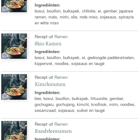
Ingrediënten:
bosui, bouillon, buikspek, chiliolie, ei, gember, japanse
ramen, mais, mirin, olie, rode miso, sojasaus, spinazie
en witte miso
Recept uit
Ramen
:
Shio Ramen
Ingrediënten:
bosui, bouillon, buikspek, ei, gedroogde paddenstoelen,
kippenvet, noodles, sojasaus en taugé
Recept uit
Ramen
:
Kimchiramen
Ingrediënten:
bier, bosui, bouillon, buikspek, frituurolie, gember,
gochugaru, gochujang, kimchi, knoflook, mirin, noodles,
sesamzaad, sojasaus, suiker en taugé
Recept uit
Ramen
:
Rundvleesramen
Ingrediënten: