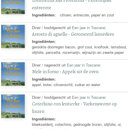
Lombatina alla Fiorentina - Florentijnse
entrecote
Ingrediënten:
citroen, entrecote, peper en zout
Diner / hoofdgerecht uit
Een jaar in Toscane
:
Arrosto di agnello - Geroosterd lamsvlees
Ingrediënten:
gerookte doorregen bacon, grof zout, knoflook, lamsbout,
olijfolie, pancetta, rozemarijn, wijnazijn en zwarte peper
Diner / nagerecht uit
Een jaar in Toscane
:
Mele in forno - Appels uit de oven
Ingrediënten:
appel, boter, citroenschil, suiker en water
Diner / hoofdgerecht uit
Een jaar in Toscane
:
Cotechino con lenticche - Varkensworst op
linzen
Ingrediënten:
bleekselderij, cotechino, gedroogde linzen, olijfolie, ui,