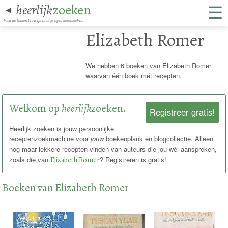
☰
heerlijk
zoeken
◄
Vind de lekkerste recepten in je eigen kookboeken.
Elizabeth Romer
We hebben 6 boeken van Elizabeth Romer
waarvan één boek mét recepten.
Welkom op
heerlijk
zoeken.
Registreer gratis!
Heerlijk zoeken is jouw persoonlijke
receptenzoekmachine voor
jouw
boekenplank en blogcollectie. Alleen
nog maar lekkere recepten vinden van auteurs die jou wél aanspreken,
zoals die van
Elizabeth Romer
? Registreren is gratis!
Boeken van Elizabeth Romer