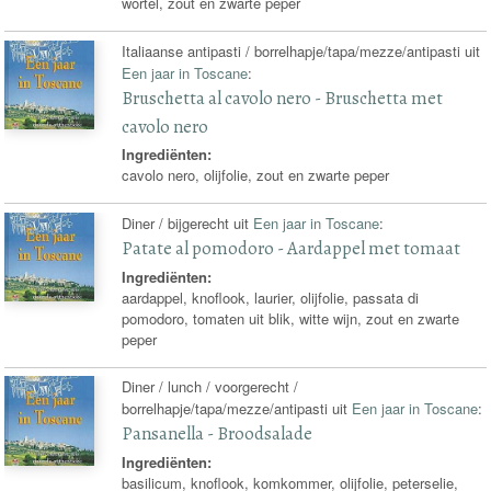
wortel, zout en zwarte peper
Italiaanse antipasti / borrelhapje/tapa/mezze/antipasti uit
Een jaar in Toscane
:
Bruschetta al cavolo nero - Bruschetta met
cavolo nero
Ingrediënten:
cavolo nero, olijfolie, zout en zwarte peper
Diner / bijgerecht uit
Een jaar in Toscane
:
Patate al pomodoro - Aardappel met tomaat
Ingrediënten:
aardappel, knoflook, laurier, olijfolie, passata di
pomodoro, tomaten uit blik, witte wijn, zout en zwarte
peper
Diner / lunch / voorgerecht /
borrelhapje/tapa/mezze/antipasti uit
Een jaar in Toscane
:
Pansanella - Broodsalade
Ingrediënten:
basilicum, knoflook, komkommer, olijfolie, peterselie,