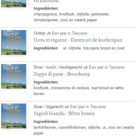
en knoflook
Ingrediënten:
champignons, knoflook, olijfolie, peterselie,
tomatenpuree, zout en zwarte peper
Ontbijt uit
Een jaar in Toscane
:
Uova in tegame - Eieren uit de koekenpan
Ingrediënten:
ei, olijfolie, toscaans brood en zout
Diner / lunch / hoofdgerecht uit
Een jaar in Toscane
:
Zuppa di pane - Broodsoep
Ingrediënten:
knoflook, minestrone di verdura, oud brood en witte
bonen
Diner / bijgerecht uit
Een jaar in Toscane
:
Fagioli bianchi - Witte bonen
Ingrediënten:
borlottibonen, cannellinibonen, olijfolie, ui, zout en zwarte
peper