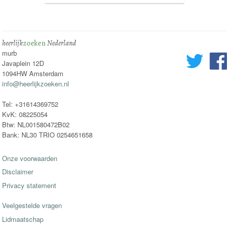
heerlijk
zoeken
Nederland
murb
Javaplein 12D
1094HW Amsterdam
info@heerlijkzoeken.nl
Tel: +31614369752
KvK: 08225054
Btw: NL001580472B02
Bank: NL30 TRIO 0254651658
Onze voorwaarden
Disclaimer
Privacy statement
Veelgestelde vragen
Lidmaatschap