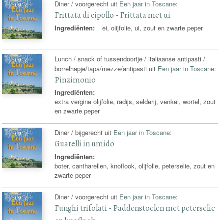
Diner / voorgerecht uit
Een jaar in Toscane
:
Frittata di cipollo - Frittata met ui
Ingrediënten:
ei, olijfolie, ui, zout en zwarte peper
Lunch / snack of tussendoortje / italiaanse antipasti /
borrelhapje/tapa/mezze/antipasti uit
Een jaar in Toscane
:
Pinzimonio
Ingrediënten:
extra vergine olijfolie, radijs, selderij, venkel, wortel, zout
en zwarte peper
Diner / bijgerecht uit
Een jaar in Toscane
:
Guatelli in umido
Ingrediënten:
boter, cantharellen, knoflook, olijfolie, peterselie, zout en
zwarte peper
Diner / voorgerecht uit
Een jaar in Toscane
:
Funghi trifolati - Paddenstoelen met peterselie